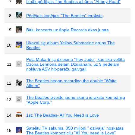
7
Iznāk pēdējais The Beatles albūms "Abbey Road"
8
Pēdējais kopējais "The Beatles" ieraksts
9
Bītlu koncerts uz Apple Records ēkas jumta
Ukazał się album Yellow Submarine grupy The
10
Beatles
Pola Makartnija dziesma "Hey Jude", kas tika veltīta
11
Džona Lennona dēlam Džulianam, uz 9 nedēļām
nokļuva ASV hit-parāžu galvgalī
The Beatles began recording the double "White
12
Album"
The Beatles izveido jaunu skaņu ierakstu kompāniju
13
"Apple Corp."
14
1st: The Beatles- All You Need is Love
Satelītu TV sākums. 350 miljoni " dzīvajā" noskatās
15
The Beatles kompozīciju "All You need is Love"