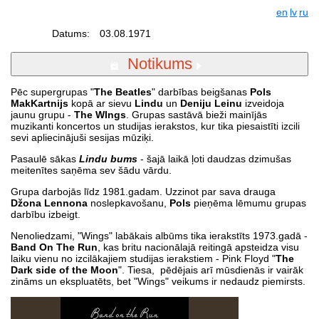
en
lv
ru
Datums:
03.08.1971
Notikums
Pēc supergrupas "
The Beatles
" darbības beigšanas
Pols
MakKartnijs
kopā ar sievu
Lindu
un
Deniju Leinu
izveidoja
jaunu grupu -
The WIngs
. Grupas sastāvā bieži mainījās
muzikanti koncertos un studijas ierakstos, kur tika piesaistīti izcili
sevi apliecinājuši sesijas mūziķi.
Pasaulē sākas
Lindu bums
- šajā laikā ļoti daudzas dzimušas
meitenītes saņēma sev šādu vārdu.
Grupa darbojās līdz 1981.gadam. Uzzinot par sava drauga
Džona Lennona
noslepkavošanu,
Pols
pieņēma lēmumu grupas
darbību izbeigt.
Nenoliedzami, "Wings" labākais albūms tika ierakstīts 1973.gadā -
Band On The Run
, kas britu nacionālajā reitingā apsteidza visu
laiku vienu no izcilākajiem studijas ierakstiem - Pink Floyd "
The
Dark side of the Moon
". Tiesa, pēdējais arī mūsdienās ir vairāk
zināms un ekspluatēts, bet "Wings" veikums ir nedaudz piemirsts.