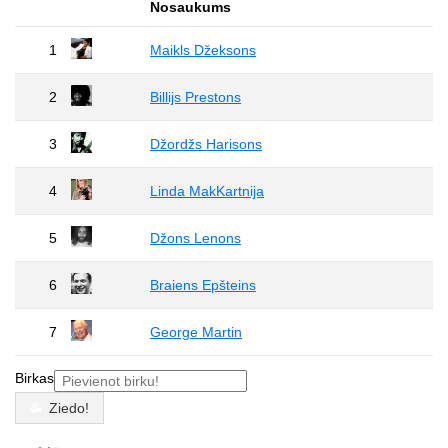
Nosaukums
1
Maikls Džeksons
2
Billijs Prestons
3
Džordžs Harisons
4
Linda MakKartnija
5
Džons Lenons
6
Braiens Epšteins
7
George Martin
Birkas
Ziedo!