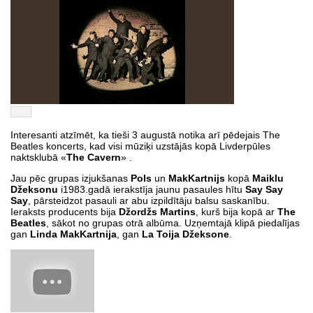
Interesanti atzīmēt, ka tieši 3 augustā notika arī pēdejais The
Beatles koncerts, kad visi mūziķi uzstājās kopā Livderpūles
naktsklubā «
The Cavern
» .
Jau pēc grupas izjukšanas
Pols
un
MakKartnijs
kopā
Maiklu
Džeksonu
i1983.gadā ierakstīja jaunu pasaules hītu
Say Say
Say
, pārsteidzot pasauli ar abu izpildītāju balsu saskanību.
Ieraksts producents bija
Džordžs Martins
, kurš bija kopā ar
The
Beatles
, sākot no grupas otrā albūma. Uzņemtajā klipā piedalījas
gan
Linda MakKartnija
, gan
La Toija Džeksone
.