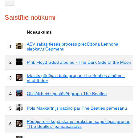
Saistītie notikumi
Nosaukums
ASV sākas tiesas process pret Džona Lennona
1
slepkavu Čepmenu
2
Pink Floyd izdod albumu - The Dark Side of the Moon
Izlaists pēdējais britu grupas The Beatles albūms -
3
«Let It Be»
4
Oficiāli beidz pastāvēt grupa The Beatles
5
Pols Makkartnijs paziņo par The Beatles pamešanu
Pēdējo reizi kopā skaņu ierakstam sapulcējas grupas
6
"The Beatles" pamatsastāvs