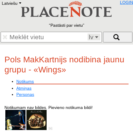
LOGIN
Latviešu
Deutsch
E
English
Русский
Lietuvių
Pastāsti par vietu
Latviešu
Francais
lv
Polski
Hebrew
Український
Pols MakKartnijs nodibina jaunu
Eestikeelne
grupu - «Wings»
Notikums
Atmiņas
Personas
Notikumam nav bildes. Pievieno notikuma bildi!