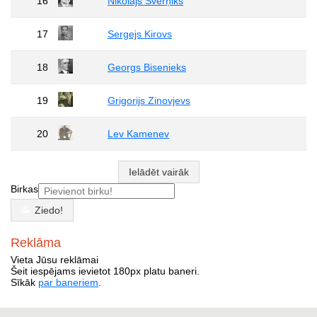
16
Nikolajs Šverņiks
17
Sergejs Kirovs
18
Georgs Bisenieks
19
Grigorijs Zinovjevs
20
Lev Kamenev
Ielādēt vairāk
Birkas
Ziedo!
Reklāma
Vieta Jūsu reklāmai
Šeit iespējams ievietot 180px platu baneri.
Sīkāk
par baneriem
.