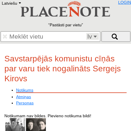
LOGIN
Latviešu
Deutsch
E
English
Русский
Lietuvių
Pastāsti par vietu
Latviešu
Francais
lv
Polski
Hebrew
Український
Savstarpējās komunistu cīņās
Eestikeelne
par varu tiek nogalināts Sergejs
Kirovs
Notikums
Atmiņas
Personas
Notikumam nav bildes. Pievieno notikuma bildi!