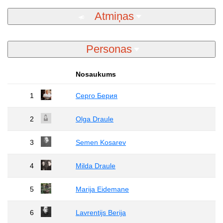
Atmiņas
Personas
Nosaukums
1
Серго Берия
2
Olga Draule
3
Semen Kosarev
4
Milda Draule
5
Marija Eidemane
6
Lavrentijs Berija