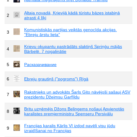
Altaja novadā, Krievijā kādā tūristu bāzes istabiņā
2
atrasti 4 līķi
Komunistiskās partijas veiktās genocīda akcijas.
3
"Ebreju ārstu lieta"
Krievu okupantu pastrādāts slaktiņš Spriņģu mājās
4
Bārbelē. 7 nogalinātie
5
Расказачивание
6
Ebreju grautiņš ("pogroms") Rīgā
Rakstnieks un advokāts Šarls Gito nāvējoši sašauj ASV
7
prezidentu Džeimsu Garfīldu
Britu uzņēmējs Džons Belingems nošauj Apvienotās
8
karalistes premjerministru Spenseru Persivālu
Francijas karalis Kārlis VI izdod pavēli visu jūdu
9
izraidīšanai no Francijas