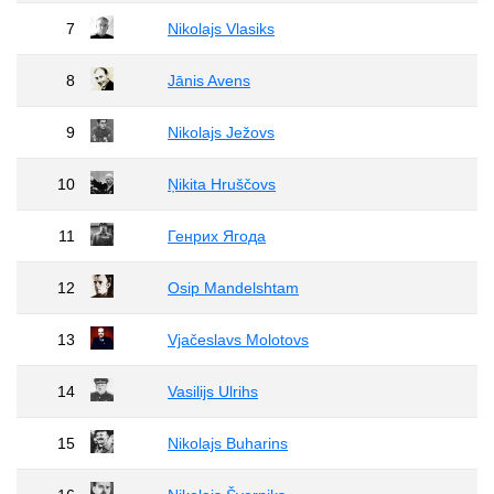
7
Nikolajs Vlasiks
8
Jānis Avens
9
Nikolajs Ježovs
10
Ņikita Hruščovs
11
Генрих Ягода
12
Osip Mandelshtam
13
Vjačeslavs Molotovs
14
Vasilijs Ulrihs
15
Nikolajs Buharins