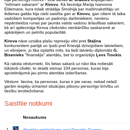
"intīmam sakaram" ar
Kirovu
. Kā liecināja Marija Ivanovna
Eidemane, kura tolaik strādāja Smoļnijā par mašīnrakstītāju un
ikdienas gaitās bija cieši saistīta gan ar
Kirovu
, gan citiem tā laika
vadošiem kompartijas un padomju darbiniekiem, nevienu
nepārsteidza runas par jaunās valsts vadoņu ārlaulības sakariem,
kā arī apliecināja Kirova cilvēcisko vienkāršību saskarsmē ar
apkārējiem un pelnīto popularitāti.
Kirova
nāve uzsāka plašu represiju vilni pret
Staļina
konkurentiem partijā un īpaši pret Krievijā dzīvojošiem latviešiem,
un ebrejiem, jo tika izplatīts mīts, ka tieši latviešu diplomāts
G.
Bisenieks
"finansējis" atentātu, bet to organizējis
Ļevs Trockis
.
Kā raksta vēsturnieki, šīs lietas sakarā uz nāvi tika notiesāti
tūkstoši cilvēki, to skaitā vismaz 104 personas, kuras bija
apcietinājumā jau pirms atentāta izdarīšanas.
Vēsture liecina, ka personas, kuras ir pie varas, nekad nelaiž
garām iespēju izmantot situācijas pilsoņu personīgo brīvību un
tiesību ierobežošanai.
Saistītie notikumi
Nosaukums
1
Atentāta mēģinājums pret Donaldu Trampu