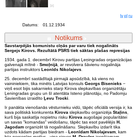
lv
pl
ru
Datums:
01.12.1934
Notikums
Savstarpējās komunistu cīņās par varu tiek nogalināts
Sergejs Kirovs. Rezultātā PSRS tiek sāktas plašas represijas
1934. gada 1. decembrī Kirovu partijas Ļeņingradas organizācijas
galvenajā mītnē -
Smoļnijā
, ar revolvera šāvienu nogalināja
partijas instruktors
Leonīds Nikolajevs
.
25. decembrī sastādītajā pirmajā apsūdzībā, kā viens no
vaininiekiem, tika minēts Latvijas konsuls
Georgs Bisenieks
−
viņš esot bijis sakarnieks starp Kirova slepkavības organizētāju
Ļeningradas grupu un šī atentāta īsteno plānotāju, no Padomju
Savienības izraidīto
Ļevu Trocki
.
Ir panākta vienošanās vēsturnieku vidū, tāpēc oficiālā versija ir, ka
sava politiskā konkurenta
Kirova
slepkavību organizēja
Staļins
,
kurš bija saskatīja nopietnu risku
Kirova
augošajai popularitātei
un savas "komandas" veidošanu, tāpēc tas esot pavēlējis
H.
Jagodam
organizēt tā nogalināšanu. Slepkavību izdarīt tika
uzdots kādam partijas biedram -
Leonīdam Nikolajevam
, kam
bija personīgs motīvs - viņa sievas
M. Draules
iespējamam