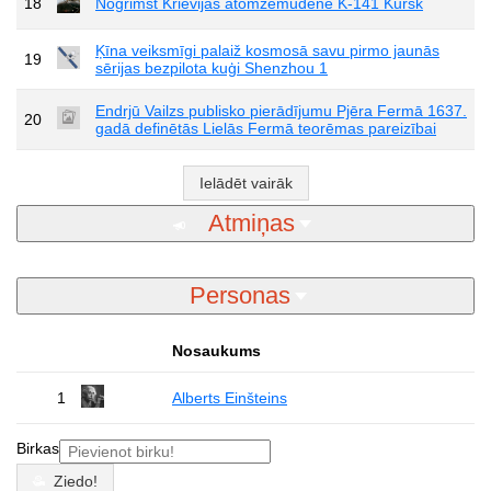
18
Nogrimst Krievijas atomzemūdene K-141 Kursk
Ķīna veiksmīgi palaiž kosmosā savu pirmo jaunās
19
sērijas bezpilota kuģi Shenzhou 1
Endrjū Vailzs publisko pierādījumu Pjēra Fermā 1637.
20
gadā definētās Lielās Fermā teorēmas pareizībai
Ielādēt vairāk
Atmiņas
Personas
Nosaukums
1
Alberts Einšteins
Birkas
Ziedo!