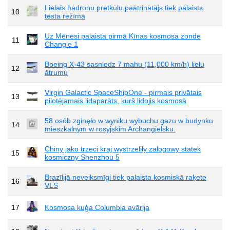
Lielais hadronu pretkūļu paātrinātājs tiek palaists
10
testa režīmā
Uz Mēnesi palaista pirmā Ķīnas kosmosa zonde
11
Chang’e 1
Boeing X-43 sasniedz 7 mahu (11,000 km/h) lielu
12
ātrumu
Virgin Galactic SpaceShipOne - pirmais privātais
13
pilotējamais lidaparāts, kurš lidojis kosmosā
58 osób zginęło w wyniku wybuchu gazu w budynku
14
mieszkalnym w rosyjskim Archangielsku.
Chiny jako trzeci kraj wystrzeliły załogowy statek
15
kosmiczny Shenzhou 5
Brazīlijā neveiksmīgi tiek palaista kosmiskā raķete
16
VLS
17
Kosmosa kuģa Columbia avārija