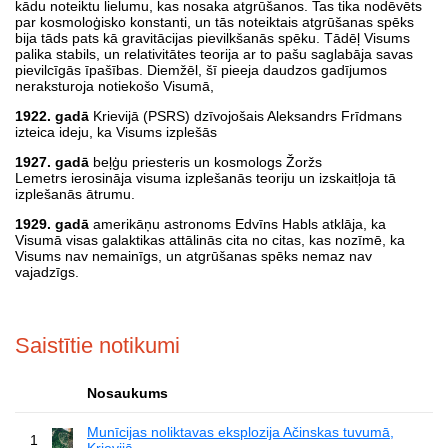
kādu noteiktu lielumu, kas nosaka atgrūšanos. Tas tika nodēvēts
par kosmoloģisko konstanti, un tās noteiktais atgrūšanas spēks
bija tāds pats kā gravitācijas pievilkšanās spēku. Tādēļ Visums
palika stabils, un relativitātes teorija ar to pašu saglabāja savas
pievilcīgās īpašības. Diemžēl, šī pieeja daudzos gadījumos
neraksturoja notiekošo Visumā,
1922. gadā
Krievijā (PSRS) dzīvojošais Aleksandrs Frīdmans
izteica ideju, ka Visums izplešās
1927. gadā
beļģu priesteris un kosmologs Žoržs
Lemetrs ierosināja visuma izplešanās teoriju un izskaitļoja tā
izplešanās ātrumu.
1929. gadā
amerikāņu astronoms Edvīns Habls atklāja, ka
Visumā visas galaktikas attālinās cita no citas, kas nozīmē, ka
Visums nav nemainīgs, un atgrūšanas spēks nemaz nav
vajadzīgs.
Saistītie notikumi
Nosaukums
Munīcijas noliktavas eksplozija Ačinskas tuvumā,
1
Krievijā