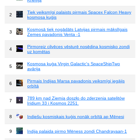
Tiek veiksmīgi palaists pirmais Spacex Falcon Heavy
2
kosmosa kuģis
Kosmosā tiek nogādāts Latvijas pirmais mākslīgais
3
Zemes pavadonis Venta -1
Pirmoreiz cilvēces vēsturē nosēdina kosmisko zondi
4
uz komētas
Kosmosa kuģa Virgin Galactic's SpaceShipTwo
5
avārija
Pirmais Indijas Marsa pavadonis veiksmīgi iegājis
6
orbītā
789 km nad Ziemią doszło do zderzenia satelitów
7
Iridium 33 i Kosmos 2251.
8
Indiešu kosmiskais kuģis nonāk orbītā ap Mēnesi
9
Indija palaida pirmo Mēness zondi Chandrayaan-1