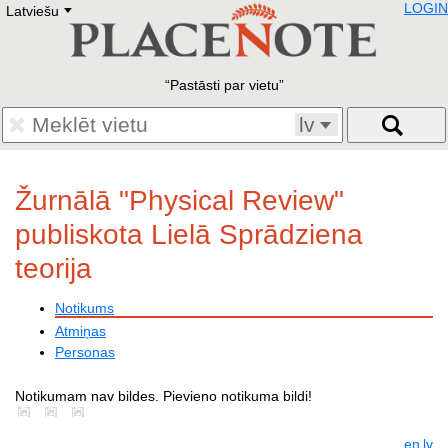
LOGIN
Latviešu
Deutsch
E
English
Русский
Lietuvių
Pastāsti par vietu
Latviešu
Francais
lv
Polski
Hebrew
Український
Žurnālā "Physical Review"
Eestikeelne
publiskota Lielā Sprādziena
teorija
Notikums
Atmiņas
Personas
Notikumam nav bildes. Pievieno notikuma bildi!
en
lv