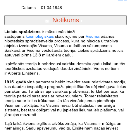
Datums:
01.04.1948
Notikums
Lielais sprādziens
ir mūsdienās bieži
sastopams
kosmoloģiskais
skaidrojums par
Visuma
rašanos,
hipotētisks sprādzienveida process, kurā no niecīga ultrablīva
objekta izveidojās Visums, Visuma attīstības sākumposms.
Saskaņā ar Visuma veidošanās teoriju, Lielais sprādziens noticis
aptuveni pirms 13,8 miljardiem gadu.
Izplešanās teorija ir nobriedusi vairāku desmitu gadu laikā, un tās
teorētiskos uzskatus veidojuši daudzi zinātnieki. Viens no tiem
ir Alberts Einšteins.
1915. gadā
viņš pamazām beidz izveidot savu relativitātes teoriju,
kas daudzu iespaidīgu prognožu piepildīšanās dēļ viņš guva lielus
panākumus. Tā atrisināja vairākas problēmas, turklāt panāca, ka
teorija perfekti sasaucas ar novērojumiem. Tomēr relativitātes
teorija satur lielus trūkumus. Ja tās vienādojumus piemēroja
Visumam, atklājās, ka Visums nevar būt statisks, nemainīga
sistēma, bet tam obligāti vai nu jāplešas lielumā jeb plašumā, vai
jāraujas mazumā.
Tajā laikā ikviens izglītots cilvēks zināja, ka Visums ir mūžīgs un
nemainīgs. Šādu apsvērumu vadīts, Einšteinam nācās ieviest