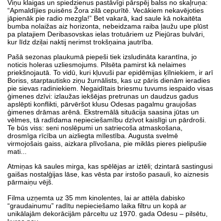
Viņu klaigas un spiedzienus pastāvīgi pārspēj balss no skaļruņa:
“Apmaldījies puisēns Žora zilā cepurītē. Vecākiem nekavējoties
jāpienāk pie radio mezgla!” Bet vakarā, kad saule kā nokaitēta
bumba nolaižas aiz horizonta, nebeidzama raiba ļaužu upe plūst
pa platajiem Deribasovskas ielas trotuāriem uz Piejūras bulvāri,
kur līdz dziļai naktij nerimst trokšņaina jautrība.
Pašā sezonas plaukumā piepeši tiek izsludināta karantīna, jo
noticis holeras uzliesmojums. Pilsēta pamirst kā nelaimes
priekšnojautā. To vidū, kuri kļuvuši par epidēmijas ķīlniekiem, ir arī
Boriss, starptautisko ziņu žurnālists, kas uz pāris dienām ieradies
pie sievas radiniekiem. Negaidītais briesmu tuvums iespaido visas
ģimenes dzīvi: izlaužas iekšējas pretrunas un daudzus gadus
apslēpti konflikti, pārvēršot klusu Odesas pagalmu graujošas
ģimenes drāmas arēnā. Ekstremālā situācija saasina jūtas un
vēlmes, tā radīdama nepieciešamību dzīvot kaislīgi un pārdroši.
Te būs viss: seni noslēpumi un satriecoša atmaskošana,
drosmīga rīcība un aizliegta mīlestība. Augusta svelmē
virmojošais gaiss, aizkara plīvošana, pie miklās pieres pielipušie
mati...
Atmiņas kā saules mirga, kas spēlējas ar iztēli; dzintarā sastingusi
gaišas nostalģijas lāse, kas vēsta par irstošo pasauli, ko aiznesis
pārmaiņu vējš.
Filma uzņemta uz 35 mm kinolentes, lai ar attēla dabisko
“graudainumu” radītu nepieciešamo laika filtru un kopā ar
unikālajām dekorācijām pārceltu uz 1970. gada Odesu – pilsētu,