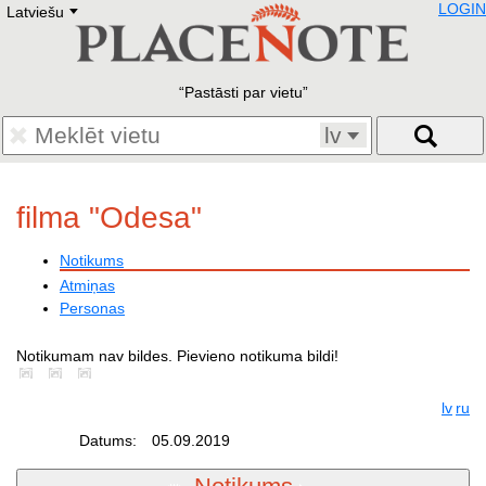
LOGIN
Latviešu
Deutsch
E
English
Русский
Lietuvių
Pastāsti par vietu
Latviešu
Francais
lv
Polski
Hebrew
Український
filma "Odesa"
Eestikeelne
Notikums
Atmiņas
Personas
Notikumam nav bildes. Pievieno notikuma bildi!
lv
ru
Datums:
05.09.2019