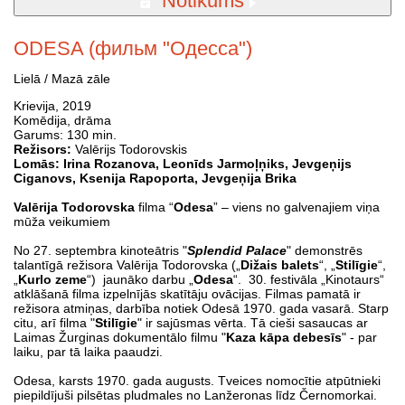
Notikums
ODESA (фильм "Одесса")
Lielā / Mazā zāle
Krievija, 2019
Komēdija, drāma
Garums: 130 min.
Režisors:
Valērijs Todorovskis
Lomās:
Irina Rozanova, Leonīds Jarmoļņiks, Jevgeņijs
Ciganovs, Ksenija Rapoporta, Jevgeņija Brika
Valērija Todorovska
filma “
Odesa
” – viens no galvenajiem viņa
mūža veikumiem
No 27. septembra kinoteātris "
Splendid Palace
" demonstrēs
talantīgā režisora Valērija Todorovska („
Dižais balets
“, „
Stilīgie
“,
„
Kurlo zeme
“) jaunāko darbu „
Odesa
“. 30. festivāla „Kinotaurs“
atklāšanā filma izpelnījās skatītāju ovācijas. Filmas pamatā ir
režisora atmiņas, darbība notiek Odesā 1970. gada vasarā. Starp
citu, arī filma "
Stilīgie
" ir sajūsmas vērta. Tā cieši sasaucas ar
Laimas Žurginas dokumentālo filmu "
Kaza kāpa debesīs
" - par
laiku, par tā laika paaudzi.
Odesa, karsts 1970. gada augusts. Tveices nomocītie atpūtnieki
piepildījuši pilsētas pludmales no Lanžeronas līdz Černomorkai.