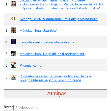
Dažas dienas pēc filmas "Citizen Vigilante"
1
aizliegšanas Lielbritānijā un Vācijā, tā ar vairāk kā 100
miljoniem skatījumu kļūst par 5. skatītāko filmu ASV
2
Svarīgākie 2019.gada notikumi Latvijā un pasaulē
3
Mākslas filma "Jaunība"
4
Kaligula - vēsturiski erotiska drāma
5
Mākslas filma "Kā gulbji balti padebeši iet"
6
Pilsonis Keins
Pilnmetrāžas krāsu animācijas filmas- Disneja
7
Sniegbaltīte un septiņi rūķīši pirmizrāde
Atmiņas
Birkas