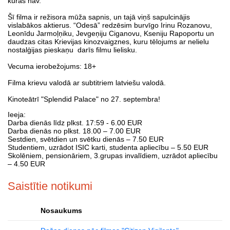
kuras nav.
Šī filma ir režisora mūža sapnis, un tajā viņš sapulcinājis
vislabākos aktierus. “Odesā” redzēsim burvīgo Irinu Rozanovu,
Leonīdu Jarmoļņiku, Jevgeņiju Ciganovu, Kseniju Rapoportu un
daudzas citas Krievijas kinozvaigznes, kuru tēlojums ar nelielu
nostalģijas pieskaņu darīs filmu lielisku.
Vecuma ierobežojums: 18+
Filma krievu valodā ar subtitriem latviešu valodā.
Kinoteātrī "Splendid Palace" no 27. septembra!
Ieeja:
Darba dienās līdz plkst. 17:59 - 6.00 EUR
Darba dienās no plkst. 18.00 – 7.00 EUR
Sestdien, svētdien un svētku dienās – 7.50 EUR
Studentiem, uzrādot ISIC karti, studenta apliecību – 5.50 EUR
Skolēniem, pensionāriem, 3.grupas invalīdiem, uzrādot apliecību
– 4.50 EUR
Saistītie notikumi
Nosaukums