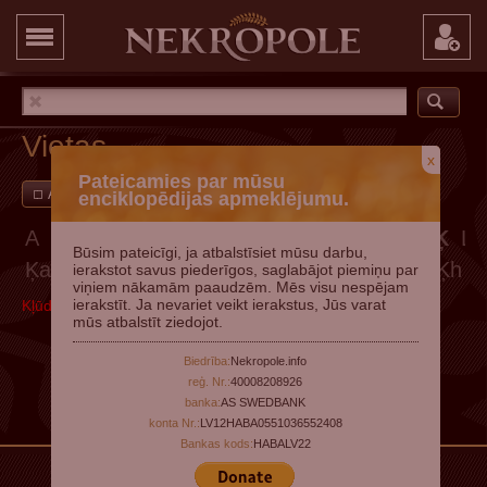
Vietas
x
Pateicamies par mūsu
Ar attēliem
Pievienot vietu
enciklopēdijas apmeklējumu.
A
Ā
B
C
Č
D
E
Ē
F
G
Ģ
H
I
Ī
J
K
Ķ
L
Būsim pateicīgi, ja atbalstīsiet mūsu darbu,
Ķa
Ķā
Ķb
Ķc
Ķč
Ķd
Ķe
Ķē
Ķf
Ķg
Ķģ
Ķh
Ķ
ierakstot savus piederīgos, saglabājot piemiņu par
viņiem nākamām paaudzēm. Mēs visu nespējam
ierakstīt. Ja nevariet veikt ierakstus, Jūs varat
Kļūda, mēģiniet vēlāk
mūs atbalstīt ziedojot.
Biedrība:
Nekropole.info
reģ. Nr.:
40008208926
banka:
AS SWEDBANK
konta Nr.:
LV12HABA0551036552408
Bankas kods:
HABALV22