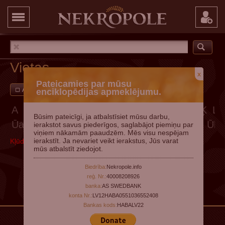
Vietas
x
Pateicamies par mūsu
Ar attēliem
Pievienot vietu
enciklopēdijas apmeklējumu.
A
Ā
B
C
Č
D
E
Ē
F
G
Ģ
H
I
Ī
J
K
Ķ
L
Būsim pateicīgi, ja atbalstīsiet mūsu darbu,
Ūa
Ūā
Ūb
Ūc
Ūč
Ūd
Ūe
Ūē
Ūf
Ūg
Ūģ
Ūh
ierakstot savus piederīgos, saglabājot piemiņu par
viņiem nākamām paaudzēm. Mēs visu nespējam
ierakstīt. Ja nevariet veikt ierakstus, Jūs varat
Kļūda, mēģiniet vēlāk
mūs atbalstīt ziedojot.
Biedrība:
Nekropole.info
reģ. Nr.:
40008208926
banka:
AS SWEDBANK
konta Nr.:
LV12HABA0551036552408
Bankas kods:
HABALV22