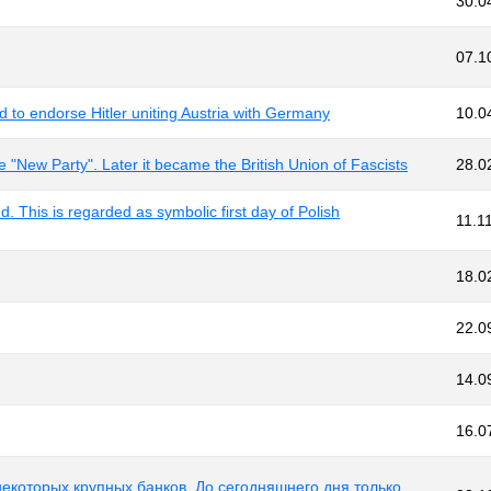
30.0
07.1
d to endorse Hitler uniting Austria with Germany
10.0
"New Party". Later it became the British Union of Fascists
28.0
 This is regarded as symbolic first day of Polish
11.1
18.0
22.0
14.0
16.0
екоторых крупных банков. До сегодняшнего дня только