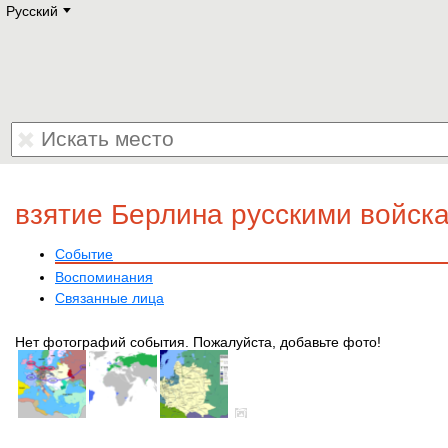
Русский
Deutsch
E
English
Русский
Lietuvių
Latviešu
Francais
Polski
Hebrew
Український
Eestikeelne
взятие Берлина русскими войск
Событие
Воспоминания
Связанные лица
Нет фотографий события. Пожалуйста, добавьте фото!