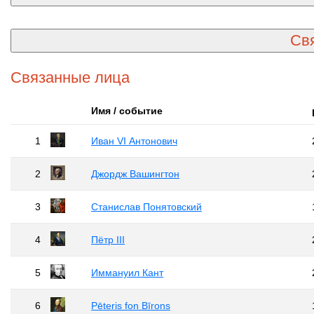
Св
Связанные лица
Имя / событие
1
Иван VI Антонович
2
Джордж Вашингтон
3
Станислав Понятовский
4
Пётр III
5
Иммануил Кант
6
Pēteris fon Bīrons