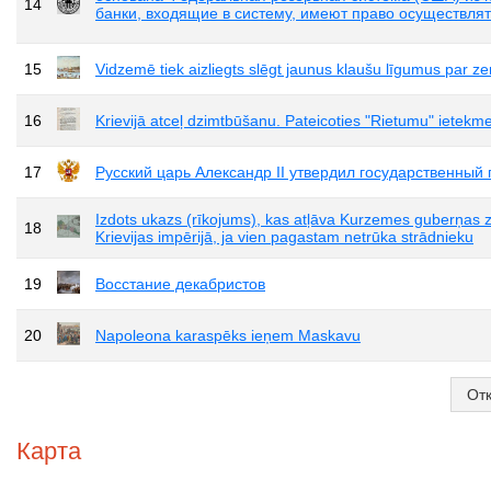
14
банки, входящие в систему, имеют право осуществля
15
Vidzemē tiek aizliegts slēgt jaunus klaušu līgumus par 
16
Krievijā atceļ dzimtbūšanu. Pateicoties "Rietumu" ietekmei-
17
Русский царь Александр II утвердил государственный 
Izdots ukazs (rīkojums), kas atļāva Kurzemes guberņas z
18
Krievijas impērijā, ja vien pagastam netrūka strādnieku
19
Восстание декабристов
20
Napoleona karaspēks ieņem Maskavu
От
Карта