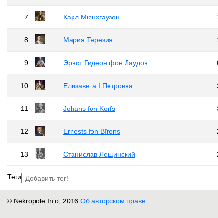
7
Карл Мюнхгаузен
8
Мария Терезия
9
Эрнст Гидеон фон Лаудон
10
Елизавета I Петровна
11
Johans fon Korfs
12
Ernests fon Bīrons
13
Станислав Лещинский
Теги
© Nekropole Info, 2016
Об авторском праве