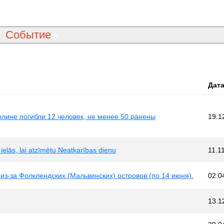
Событие
Дат
лине погибли 12 человек, не менее 50 ранены
19.1
ielās, lai atzīmētu Neatkarības dienu
11.1
из-за Фолклендских (Мальвинских) островов (по 14 июня).
02.0
13.1