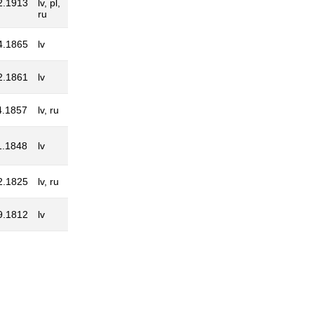
2.1913
lv, pl,
ru
4.1865
lv
2.1861
lv
4.1857
lv, ru
1.1848
lv
2.1825
lv, ru
9.1812
lv