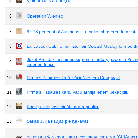
5
Vjetnamas kara beigas
6
Operation Wieniec
7
99.73 per cent of Austrians in a national referendum vote
8
Ex-Labour Cabinet minister Sir Oswald Mosley formed the 
Józef Piłsudski assumed supreme military power in Poland.
9
independence
10
Pirmais Pasaules karš: vācieši ieņem Daugavpili
11
Pirmais Pasaules karš. Vācu armija ieņem Jēkabpili.
12
Krievija tiek pasludināta par republiku
13
Sākās Jūlija kaujas pie Ķekavas
основана Федеральная резервная система (США) из н