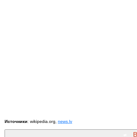
Источники
: wikipedia.org,
news.lv
В