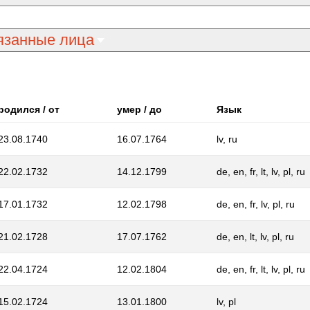
язанные лица
родился / от
умер / до
Язык
23.08.1740
16.07.1764
lv, ru
22.02.1732
14.12.1799
de, en, fr, lt, lv, pl, ru
17.01.1732
12.02.1798
de, en, fr, lv, pl, ru
21.02.1728
17.07.1762
de, en, lt, lv, pl, ru
22.04.1724
12.02.1804
de, en, fr, lt, lv, pl, ru
15.02.1724
13.01.1800
lv, pl