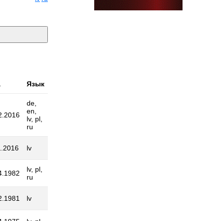
а
Язык
de,
en,
2.2016
lv, pl,
ru
1.2016
lv
lv, pl,
4.1982
ru
2.1981
lv