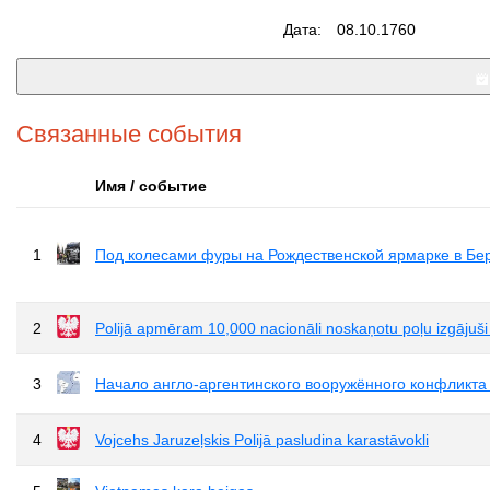
Дата:
08.10.1760
Связанные события
Имя / событие
1
Под колесами фуры на Рождественской ярмарке в Бер
2
Polijā apmēram 10,000 nacionāli noskaņotu poļu izgājuši 
3
Начало англо-аргентинского вооружённого конфликта 
4
Vojcehs Jaruzeļskis Polijā pasludina karastāvokli