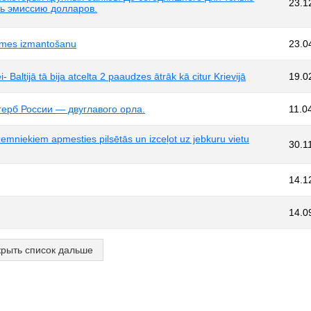
23.1
ть эмиссию долларов.
zemes izmantošanu
23.0
 Baltijā tā bija atcelta 2 paaudzes ātrāk kā citur Krievijā
19.0
герб России — двуглавого орла.
11.0
emniekiem apmesties pilsētās un izceļot uz jebkuru vietu
30.1
14.1
14.0
крыть список дальше