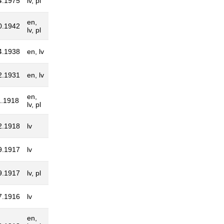
4.1975
lv, pl
en,
0.1942
lv, pl
4.1938
en, lv
2.1931
en, lv
en,
1.1918
lv, pl
2.1918
lv
9.1917
lv
9.1917
lv, pl
7.1916
lv
en,