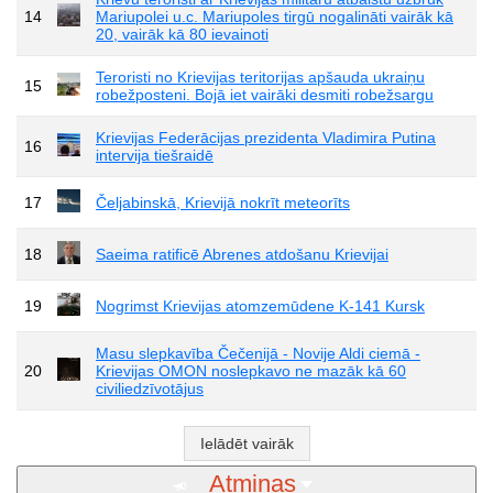
14
Mariupolei u.c. Mariupoles tirgū nogalināti vairāk kā
20, vairāk kā 80 ievainoti
Teroristi no Krievijas teritorijas apšauda ukraiņu
15
robežposteni. Bojā iet vairāki desmiti robežsargu
Krievijas Federācijas prezidenta Vladimira Putina
16
intervija tiešraidē
17
Čeljabinskā, Krievijā nokrīt meteorīts
18
Saeima ratificē Abrenes atdošanu Krievijai
19
Nogrimst Krievijas atomzemūdene K-141 Kursk
Masu slepkavība Čečenijā - Novije Aldi ciemā -
20
Krievijas OMON noslepkavo ne mazāk kā 60
civiliedzīvotājus
Ielādēt vairāk
Atmiņas