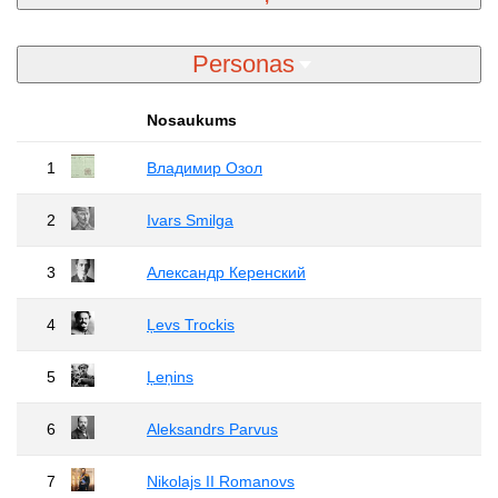
Personas
Nosaukums
1
Владимир Озол
2
Ivars Smilga
3
Александр Керенский
4
Ļevs Trockis
5
Ļeņins
6
Aleksandrs Parvus
7
Nikolajs II Romanovs