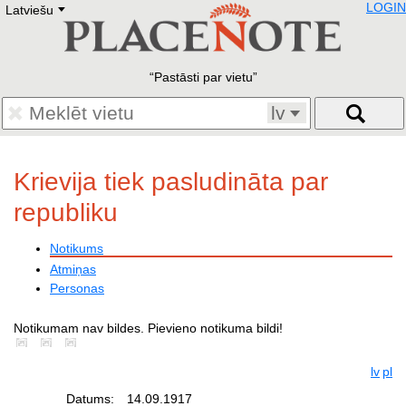
LOGIN
Latviešu
Deutsch
E
English
Русский
Lietuvių
Pastāsti par vietu
Latviešu
Francais
lv
Polski
Hebrew
Український
Krievija tiek pasludināta par
Eestikeelne
republiku
Notikums
Atmiņas
Personas
Notikumam nav bildes. Pievieno notikuma bildi!
lv
pl
Datums:
14.09.1917