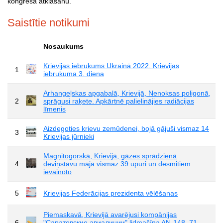
kongresa atklāšanu.
Saistītie notikumi
Nosaukums
Krievijas iebrukums Ukrainā 2022. Krievijas
1
iebrukuma 3. diena
Arhangeļskas apgabalā, Krievijā, Nenoksas poligonā,
2
sprāgusi raķete. Apkārtnē palielinājies radiācijas
līmenis
Aizdegoties krievu zemūdenei, bojā gājuši vismaz 14
3
Krievijas jūrnieki
Magņitogorskā, Krievijā, gāzes sprādzienā
4
deviņstāvu mājā vismaz 39 upuri un desmitiem
ievainoto
5
Krievijas Federācijas prezidenta vēlēšanas
Piemaskavā, Krievijā avarējusi kompānijas
6
"Саратовские авиалинии" lidmašīna AN-148. 71