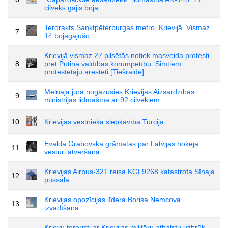
cilvēks gājis bojā
Terorakts Sanktpēterburgas metro, Krievijā. Vismaz
7
14 bojāgājušo
Krievijā vismaz 27 pilsētās notiek masveida protesti
8
pret Putina valdības korumpētību. Simtiem
protestētāju arestēti [Tiešraide]
Melnajā jūrā nogāzusies Krievijas Aizsardzības
9
ministrijas lidmašīna ar 92 cilvēkiem
10
Krievijas vēstnieka slepkavība Turcijā
Ēvalda Grabovska grāmatas par Latvijas hokeja
11
vēsturi atvēršana
Krievijas Airbus-321 reisa KGL9268 katastrofa Sīnaja
12
pussalā
Krievijas opozīcijas līdera Borisa Ņemcova
13
izvadīšana
Krievu teroristi ar Krievijas militāru atbalstu uzbrūk