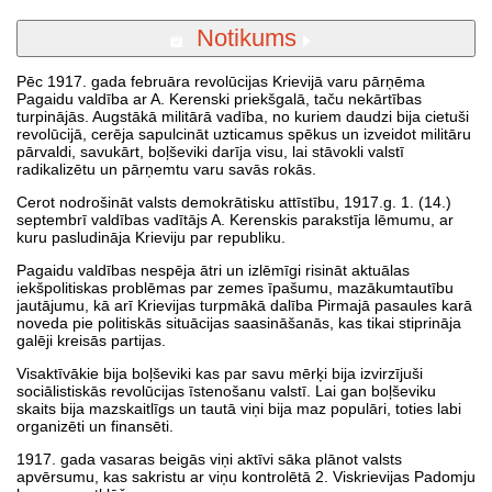
Notikums
Pēc 1917. gada februāra revolūcijas Krievijā varu pārņēma
Pagaidu valdība ar A. Kerenski priekšgalā, taču nekārtības
turpinājās. Augstākā militārā vadība, no kuriem daudzi bija cietuši
revolūcijā, cerēja sapulcināt uzticamus spēkus un izveidot militāru
pārvaldi, savukārt, boļševiki darīja visu, lai stāvokli valstī
radikalizētu un pārņemtu varu savās rokās.
Cerot nodrošināt valsts demokrātisku attīstību, 1917.g. 1. (14.)
septembrī valdības vadītājs A. Kerenskis parakstīja lēmumu, ar
kuru pasludināja Krieviju par republiku.
Pagaidu valdības nespēja ātri un izlēmīgi risināt aktuālas
iekšpolitiskas problēmas par zemes īpašumu, mazākumtautību
jautājumu, kā arī Krievijas turpmākā dalība Pirmajā pasaules karā
noveda pie politiskās situācijas saasināšanās, kas tikai stiprināja
galēji kreisās partijas.
Visaktīvākie bija boļševiki kas par savu mērķi bija izvirzījuši
sociālistiskās revolūcijas īstenošanu valstī. Lai gan boļševiku
skaits bija mazskaitlīgs un tautā viņi bija maz populāri, toties labi
organizēti un finansēti.
1917. gada vasaras beigās viņi aktīvi sāka plānot valsts
apvērsumu, kas sakristu ar viņu kontrolētā 2. Viskrievijas Padomju