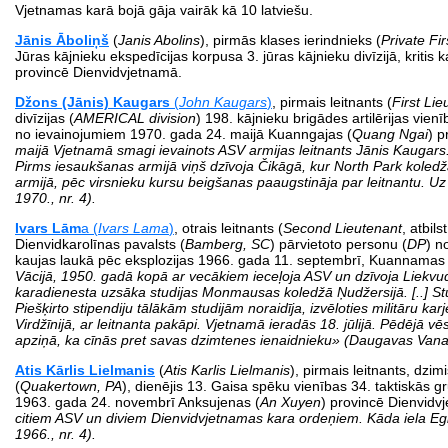
Vjetnamas karā bojā gāja vairāk kā 10 latviešu.
Jānis Āboliņš
(
Janis Abolins
), pirmās klases ierindnieks (
Private Fir
Jūras kājnieku eks­pedīcijas korpusa 3. jūras kājnieku divīzijā, krit
provincē Dienvidvjetnamā.
Džons (Jānis) Kaugars
(
John Kaugars
)
, pirmais leitnants (
First Lie
divīzijas (
AMERICAL division
) 198. kājnieku brigādes artilērijas vien
no ievainojumiem 1970. gada 24. maijā Kuanngajas (
Quang Ngai
) p
maijā Vjetnamā smagi ievainots ASV armijas leitnants Jānis Kaugars. 
Pirms iesaukšanas armijā viņš dzīvoja Čikāgā, kur North Park koled
armijā,
pēc virsnieku kursu beigšanas paaugstināja par leitnantu.
1970., nr. 4).
Ivars Lām
a (
Ivars Lama
)
, otrais leitnants (
Second Lieutenant
, atbil
Dienvidkarolīnas pavalsts (
Bamberg, SC
) pārvietoto personu (
DP
) n
kaujas laukā pēc eksplozijas 1966. gada 11. septembrī, Kuannamas 
Vācijā, 1950. gadā kopā ar vecākiem ieceļoja ASV un dzīvoja Liekvudā
kara­dienesta uzsāka studijas Monmausas koledžā Ņudžersijā. [..] Stu
Piešķirto stipendiju tālākām studijām noraidīja, izvēloties militāru k
Virdžīnijā, ar leitnanta pakāpi. Vjetnamā ieradās 18. jūlijā. Pēdējā v
apziņā, ka cīnās pret savas dzimtenes ienaidnieku» (Daugavas Vana
Atis Kārlis Lielmanis
(
Atis Karlis Lielmanis
), pirmais leitnants, dzi
(
Quakertown, PA
), dienējis 13. Gaisa spēku vienības 34. taktiskās 
1963. gada 24. novembrī Anksujenas (
An Xuyen
) provincē Dienvidv
citiem ASV un diviem Dienvidvjetnamas kara ordeņiem. Kāda iela E
1966., nr. 4).