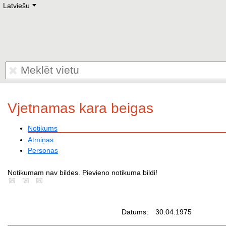
Latviešu
Deutsch
E
English
Русский
Lietuvių
Latviešu
Francais
Polski
Hebrew
Український
Eestikeelne
Vjetnamas kara beigas
Notikums
Atmiņas
Personas
Notikumam nav bildes. Pievieno notikuma bildi!
Datums:
30.04.1975