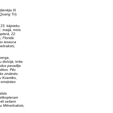
ienējis III
Quang Tri
)
s 23. kājnieku
. maijā, miris
pterā, 22.
, Floridā.
ņu iesauca
ešraksts,
mberga,
divīzijā, kritis
adus pavadīja
pēkos. Pēc
ās zinātnēs.
u Kvantiko,
s smeļoties
alsts
helikopteram
 vēl sešiem
gu Mēnešraksts,