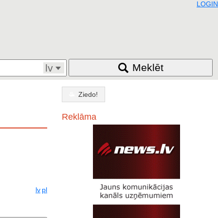
LOGIN
Meklēt
lv
Ziedo!
Reklāma
lv
pl