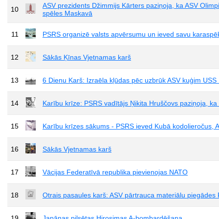
ASV prezidents Džimmijs Kārters paziņoja, ka ASV Olim
10
spēles Maskavā
11
PSRS organizē valsts apvērsumu un ieved savu karaspē
12
Sākās Ķīnas Vjetnamas karš
13
6 Dienu Karš: Izraēla kļūdas pēc uzbrūk ASV kuģim USS L
14
Karību krīze: PSRS vadītājs Ņikita Hruščovs paziņoja, ka
15
Karību krīzes sākums - PSRS ieved Kubā kodolieročus,
16
Sākās Vjetnamas karš
17
Vācijas Federatīvā republika pievienojas NATO
18
Otrais pasaules karš: ASV pārtrauca materiālu piegāde
19
Japānas pilsētas Hirosimas A-bombardēšana