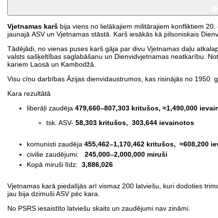
Vjetnamas karš
bija viens no lielākajiem militārajiem konfliktiem 2
jaunajā ASV un Vjetnamas stāstā. Karš iesākās kā pilsoniskais Dienvi
Tādējādi, no vienas puses karš gāja par divu Vjetnamas daļu atkalap
valsts sašķeltības saglabāšanu un Dienvidvjetnamas neatkarību. Noti
kariem Laosā un Kambodžā.
Visu cīņu darbības Āzijas dienvidaustrumos, kas risinājās no 1950. 
Kara rezultātā
liberāļi zaudēja
479,660–807,303 kritušos,
≈1,490,000 ievai
tsk. ASV-
58,303 kritušos, 303,644 ievainotos
komunisti zaudēja
455,462–1,170,462 kritušos,
≈608,200 ie
civilie zaudējumi:
245,000–2,000,000 miruši
Kopā miruši līdz:
3,886,026
Vjetnamas karā piedalījās arī vismaz 200 latviešu, kuri dodoties tri
jau bija dzimuši ASV pēc kara.
No PSRS iesaistīto latviešu skaits un zaudējumi nav zināmi.