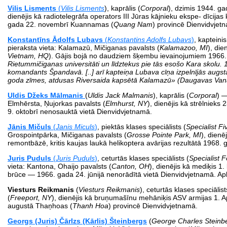
Vilis Lisments
(
Vilis Lisments
), kaprālis (
Corporal
), dzimis 1944. ga
dienējis kā radiotelegrāfa operators III Jūras kājnieku ekspe­­- dīcija
gada 22. novembrī Kuannamas (
Quang
Nam
) provincē Dienvidvjet
Konstantīns Ādolfs Lubavs
(
Konstantins Adolfs Lubavs
)
, kapteinis
pieraksta vieta: Kalamazū, Mičiganas pavalsts (
Kalamazoo, MI
), di
Vietnam, HQ
). Gājis bojā no daudziem šķembu ievainojumiem 1966. 
Rietummičiganas universitāti un līdztekus pie tās esošo Kara skolu.
1
komandants Špandavā. [..] arī kapteiņa Lubava cīņa izpelnījās augst
goda zīmes, atdusas Riversaida kapsētā Kalamazū» (Daugavas Vana
Uldis Džeks Mālmanis
(
Uldis Jack Malmanis
), kaprālis (
Corporal
) —
Elmhērsta, Ņujorkas pavalsts (
Elmhurst, NY
), dienējis kā strēlnieks
9. oktobrī nenosauktā vietā Dien­vidvjetnamā.
Jānis Mičuls
(
Janis Miculs
)
, piektās klases speciālists (
Specialist Fi
Grospointpārka, Mičiganas pavalsts (
Grosse Pointe Park, MI
), dienē
remontbāzē, kritis kaujas laukā helikoptera avārijas rezultātā 1968. 
Juris Puduls
(
Juris Puduls
)
, ceturtās klases speciālists (
Specialist 
vieta: Kantona, Ohaijo pavalsts (
Canton, OH
), dienējis kā mediķis 1.
brūce — 1966. gada 24. jūnijā nenorādītā vietā Dienvidvjetnamā. A
Viesturs Reikmanis
(
Viesturs Reikmanis
), ceturtās klases speciālis
(
Freeport, NY
), dienējis kā bruņumašīnu mehāniķis ASV armijas 1. A
augustā Thaņhoas (
Thanh Hoa
) provincē Dienvidvjetnamā.
Georgs (Juris) Čārlzs (Kārlis) Šteinbergs
(
George Charles Steinb