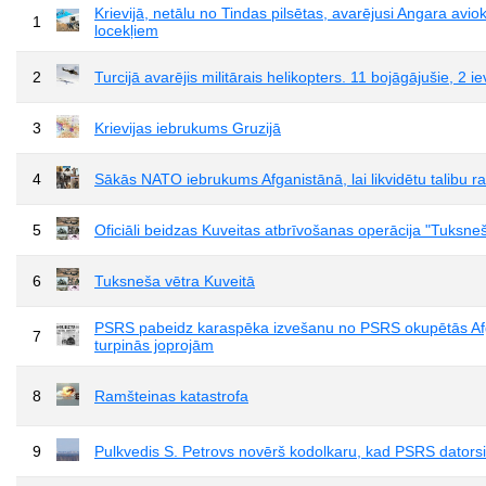
Krievijā, netālu no Tindas pilsētas, avarējusi Angara av
1
locekļiem
2
Turcijā avarējis militārais helikopters. 11 bojāgājušie, 2 ie
3
Krievijas iebrukums Gruzijā
4
Sākās NATO iebrukums Afganistānā, lai likvidētu talibu r
5
Oficiāli beidzas Kuveitas atbrīvošanas operācija "Tuksne
6
Tuksneša vētra Kuveitā
PSRS pabeidz karaspēka izvešanu no PSRS okupētās Afgani
7
turpinās joprojām
8
Ramšteinas katastrofa
9
Pulkvedis S. Petrovs novērš kodolkaru, kad PSRS dators