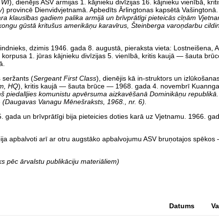
 WI
), dienējis ASV armijas 1. kājnieku divīzijas 16. kājnieku vienībā, kri
y
) provincē Dienvidvjetnamā. Apbedīts Ārlingtonas kapsētā Vašingtonā.
kara klausības gadiem palika armijā un brīvprātīgi pieteicās cīņām Vjet
tkongu gūstā kritušus amerikāņu karavīrus, Šteinberga varoņdarbu cildi
rindnieks, dzimis 1946. gada 8. augustā, pieraksta vieta: Lostneišena, 
as korpusa 1. jūras kājnieku divīzijas 5. vienībā, kritis kaujā — šauta br
ā.
 seržants (
Sergeant First Class
), dienējis kā in-struktors un izlūkošanas
am, HQ
), kritis kaujā — šauta brūce — 1968. gada 4. novembrī Kuannga
ņš piedalījies komunistu apvērsuma aizkavēšanā Dominikāņu republikā.
»
(Daugavas Vanagu Mēnešraksts, 1968., nr. 6).
5. gada un brīvprātīgi bija pieteicies doties karā uz Vjetnamu. 1966. gad
bija apbalvoti arī ar otru augstāko apbalvojumu ASV bruņotajos spēkos 
eks pēc ārvalstu publikāciju materiāliem)
Datums
Va