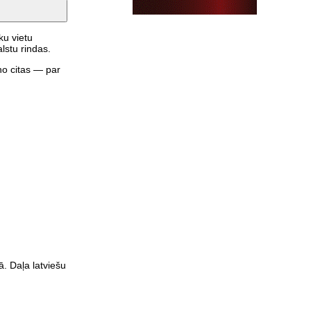
ku vietu
lstu rindas.
no citas — par
. Daļa latviešu