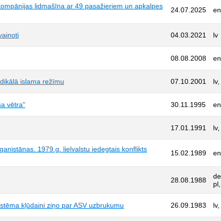
iokompānijas lidmašīna ar 49 pasažieriem un apkalpes
24.07.2025
en
vainoti
04.03.2021
lv
08.08.2008
en
adikālā islama režīmu
07.10.2001
lv,
ša vētra"
30.11.1995
en
17.01.1991
lv,
stānas. 1979.g. lielvalstu iedegtais konflikts
15.02.1989
en,
de,
28.08.1988
pl,
istēma kļūdaini ziņo par ASV uzbrukumu
26.09.1983
lv,