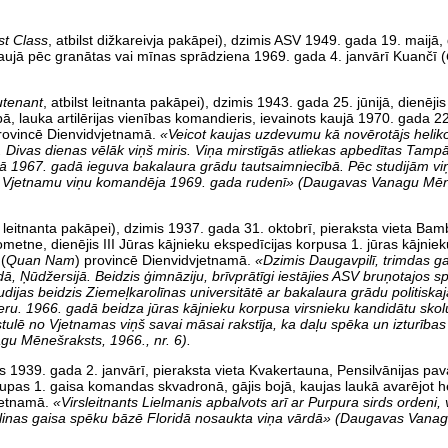
st Class
, atbilst dižkareivja pakāpei), dzimis ASV 1949. gada 19. maijā, d
is kaujā pēc granātas vai mīnas sprādziena 1969. gada 4. janvārī Kuančī (
utenant
, atbilst leitnanta pakāpei), dzimis 1943. gada 25. jūnijā, dienēji
ībā, lauka artilērijas vienības komandieris, ievainots kaujā 1970. gada 22
rovincē Dienvidvjetnamā.
«Veicot kaujas uzdevumu kā novērotājs heliko
Divas dienas vēlāk viņš miris. Viņa mirstīgās atliekas apbedītas Tampā
žā
1967. gadā ieguva bakalaura grādu tautsaimniecībā. Pēc studijām vi
 Uz Vjetnamu viņu komandēja 1969. gada rudenī» (Daugavas Vanagu Mēn
st leitnanta pakāpei), dzimis 1937. gada 31. oktobrī, pieraksta vieta Ba
ometne, dienējis III Jūras kājnieku eks­pedīcijas korpusa 1. jūras kājnieku 
(
Quan Nam
) provincē Dienvidvjetnamā.
«Dzimis Daugavpilī,
trimdas g
, Ņūdžersijā. Beidzis ģimnāziju, brīvprātīgi iestājies ASV bruņotajos s
dijas beidzis Ziemeļkarolīnas universitātē ar bakalaura grādu politiskaj
arjeru. 1966. gadā beidza jūras
kājnieku korpusa virsnieku kandidātu skol
ēstulē no Vjetnamas viņš savai māsai rakstīja, ka daļu spēka un izturība
gu Mēnešraksts, 1966., nr. 6).
mis 1939. gada 2. janvārī, pieraksta vieta Kvakertauna, Pensilvānijas pav
grupas 1. gaisa komandas skvadronā, gājis bojā, kaujas laukā avarējot 
jetnamā.
«Virsleitnants Lielmanis apbalvots arī ar Purpura sirds ordeni,
glinas gaisa spēku bāzē Floridā nosaukta viņa vārdā» (Daugavas Vana