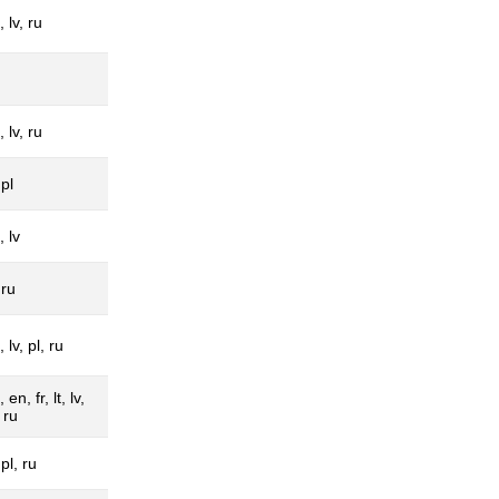
, lv, ru
, lv, ru
 pl
, lv
 ru
 lv, pl, ru
 en, fr, lt, lv,
 ru
 pl, ru