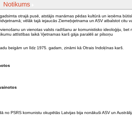
Notikums
0. gadsimta otrajā pusē, atstājis manāmas pēdas kultūrā un ieņēma būtis
dvjetnamā; vēlāk tajā iejaucās Ziemeļvjetnama un ASV atbalstot citu va
vienošanu un vienotas valsts radīšanu ar komunistisko ideoloģiju, bet 
kumu attīstības laikā Vjetnamas karš gāja paralēli ar pilsoņu
gadu beigām un līdz 1975. gadam, zināmi kā Otrais Indoķīnas karš.
notos
vainotos
mdā no PSRS komunistu okupētās Latvijas bija nonākuši ASV un Austrālijā