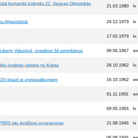
piskā komanda boikotēs 22. Vasaras Olimpiskās
21.03.1980
lv
ku Afganistānā
24.12.1979
lv
17.02.1979
lv,
iberty Vidusjūrā, nogalinot 34 amerikāņus
08.06.1967
en
 tiks izvāktas raķetes no Kubas
28.10.1962
lv,
 ASV draud ar pretpasākumiem
16.10.1962
en
01.11.1955
en
09.05.1955
lv
s PSRS pēc lendlīzes programmas
21.08.1945
lv
06.08.1945
en,