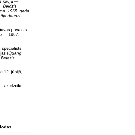
tis kaujā —
 «
Beidzis
namā. 1965. gada
nāja daudzi
Aiovas pavalsts
ūce — 1967.
 speciālists
jas (
Quang
 Beidzis
a 12. jūnijā,
— ar «Izcila
lodas