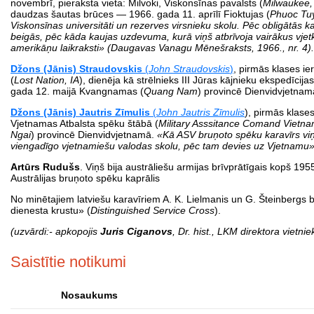
novembrī, pieraksta vieta: Milvoki, Viskonsīnas pavalsts (
Milwaukee,
daudzas šautas brūces — 1966. gada 11. aprīlī Fioktujas (
Phuoc Tu
Viskonsīnas universitāti un rezerves virsnieku skolu. Pēc obligātās 
beigās, pēc kāda kaujas uzdevuma, kurā viņš atbrīvoja
vairākus vje
amerikāņu laikraksti» (Daugavas Vanagu Mēnešraksts, 1966., nr. 4).
Džons (Jānis) Straudovskis
(
John Straudovskis
)
, pirmās klases ie
(
Lost Nation, IA
), dienēja kā strēlnieks III Jūras kājnieku ekspedīcij
gada 12. maijā Kvang­namas (
Quang Nam
) provincē Dienvidvjetnam
Džons (Jānis) Jautris Zīmulis
(
John Jautris
Zīmulis
), pirmās klases
Vjetnamas Atbalsta spēku štābā (
Military Asssitance Comand Vietn
Ngai
) provincē Dienvidvjetnamā.
«Kā ASV bruņoto spēku karavīrs vi
viengadīgo vjetnamiešu valodas skolu, pēc tam devies uz Vjetnamu
Artūrs Rudušs
. Viņš bija austrāliešu armijas brīvprātīgais kopš 195
Austrālijas bruņoto spēku kaprālis
No minētajiem latviešu karavīriem A. K. Lielmanis un G. Šteinbergs 
dienesta krustu» (
Distinguished Service Cross
).
(uzvārdi:- apkopojis
Juris Ciganovs
, Dr. hist., LKM direktora vietni
Saistītie notikumi
Nosaukums