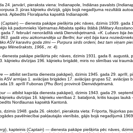
da 24. janvārī, pieraksta viena: Indianapole, Indiānas pavalsts (
Indianap
s korpusa 3. jūras kājnieku divīzijā, gājis bojā negadījuma rezultātā auto
namā. Apbedīts Floralparka kapsētā Indianapolē.
 (
Captain
) — dienesta pakāpe piešķirta pēc nāves, dzimis 1939. gada 13
enējis kā padomnieks Vjetnamas Atbalsta spēku štābā (
Military Asssita
gada 7. februārī nenorādītā vietā Dienvidvjetnamā.
«K. Lubavs bija be
963. gadā viņu aizkomandēja uz Berlīni, kur viņš bija kara noziedzniek
āko ASV karavīru goda zīmi — Purpura sirds ordeni, bez tam viņam piešķ
gu Mēnešraksts, 1966., nr. 4).
 dienesta pakāpe piešķirta pēc nāves, dzimis 1931. gada 8. augustā, pi
 23. kājnieku divīzijas 196. kājnieku brigādē, miris no slimības vai trau
ve
— atbilst seržanta dienesta pakāpei), dzimis 1945. gada 29. aprīlī, pi
jis ASV armijas 1. aviācijas brigādes 17. aviācijas grupas 52. aviācijas 
gada 19. aprīlī Fubonas (
Phu Bon
) provincē Dienvidvjetnamā.
Four
— atbilst kaprāļa dienesta pakāpei), dzimis 1943. gada 29. septemb
 kājnieku divīzijas 16. kājnieku vienības 2. bataljonā, kritis kaujas lauk
pbedīts Nordlaunas kapsētā Kantonā.
ts, dzimis 1948. gada 26. oktobrī, pieraksta vieta: Frīporta, Ņujorkas pa
pgādes pavēlniecībai pakļautajās vienībās, gājis bojā negadījumā 1969
erg
), kapteinis (
Captain
) — dienesta pakāpe piešķirta pēc nāves, dzimi