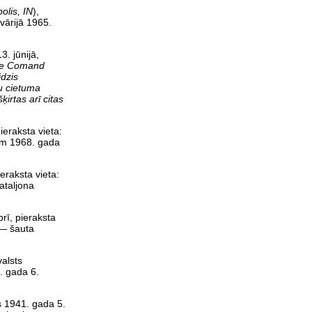
olis, IN
),
avārijā 1965.
. jūnijā,
nce Comand
idzis
u cietuma
irtas arī citas
eraksta vieta:
mām 1968. gada
eraksta vieta:
bataljona
rī, pieraksta
ā — šauta
valsts
. gada 6.
s 1941. gada 5.