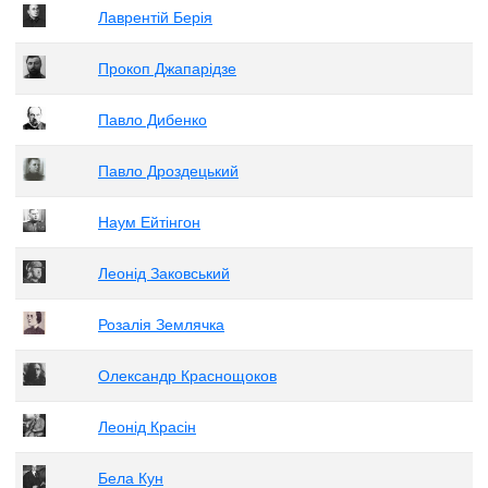
Лаврентій Берія
Прокоп Джапарідзе
Павло Дибенко
Павло Дроздецький
Наум Ейтінгон
Леонід Заковський
Розалія Землячка
Олександр Краснощоков
Леонід Красін
Бела Кун