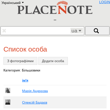
LOGIN
Український
Deutsch
E
English
Русский
Lietuvių
Latviešu
Francais
ua
Polski
Hebrew
Український
Список особа
Eestikeelne
З фотографіями
Додати особа
Категория: Більшовики
ім'я
Марія Андрєєва
Олексій Бадаєв