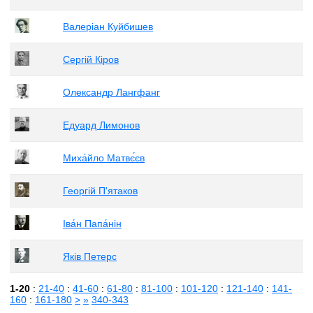
Валеріан Куйбишев
Сергій Кіров
Олександр Лангфанг
Едуард Лимонов
Миха́йло Матвє́єв
Георгій П'ятаков
Іва́н Папа́нін
Яків Петерс
1-20
:
21-40
:
41-60
:
61-80
:
81-100
:
101-120
:
121-140
:
141-
160
:
161-180
>
»
340-343