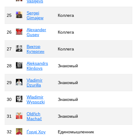
Vasiļjevs
Sergei
25
Коллега
Gimajew
Alexander
26
Коллега
Gusev
Виктор
27
Коллега
Кутергин
Aleksandrs
28
Знакомый
Klinšovs
Vladimír
29
Знакомый
Dzurilla
Wladimir
30
Знакомый
Wyssozki
Oldřich
31
Знакомый
Machač
32
Ґорді Хоу
Единомышленник