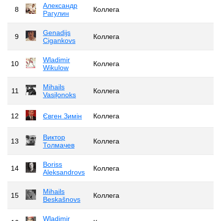
Александр
8
Коллега
Рагулин
Genadijs
9
Коллега
Cigankovs
Wladimir
10
Коллега
Wikulow
Mihails
11
Коллега
Vasiļonoks
12
Євген Зимін
Коллега
Виктор
13
Коллега
Толмачев
Boriss
14
Коллега
Aleksandrovs
Mihails
15
Коллега
Beskašnovs
Wladimir