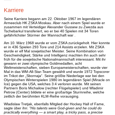
Karriere
Seine Karriere begann am 22. Oktober 1967 im legendären
Armeeclub HK ZSKA Moskau. Aber nach einem Spiel wurde er
zusammen mit Verteidiger Alexander Gussew zu Zwezda aus
Tschebarkul transferiert, wo er bei 40 Spielen mit 34 Toren
gefährlichster Stürmer der Mannschaft war .
Am 10. März 1968 wurde er vom ZSKA zurückgeholt. Hier konnte
er in 436 Spielen 293 Tore und 214 Assists erzielen. Mit ZSKA
wurde er elf Mal sowjetischer Meister. Seine Kombination von
Geschwindigkeit, Stärke und Intelligenz machten ihn auch sehr
früh für die sowjetische Nationalmannschaft interessant. Mit ihr
gewann er zwei olympische Goldmedaillen, acht
Weltmeisterschaften, sieben Europameisterschaften, wurde vier
Mal in das WM-All-Star-Team gewählt und wurde 1972 Topscorer
im Trikot der „Sbornaja“. Seine größte Niederlage war bei den
Olympischen Winterspielen 1980 im legendären Spiel (Miracle on
Ice) gegen die USA, welches 3:4 verloren wurde. Mit seinen
Partnern Boris Michailow (rechter Flügelspieler) und Wladimir
Petrow (Center) bildete er eine großartige Sturmreihe, welche
zeitlich der berühmten KLM-Reihe vorausging.
Wladislaw Tretjak, ebenfalls Mitglied der Hockey Hall of Fame,
sagte über ihn:
"His talents were God-given and he could do
practically everything — a smart play, a tricky pass, a precise