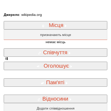
Джерело
: wikipedia.org
Місця
призначають місце
немає місць
Співчуття
Оголошує
Пам'яті
Відносини
Додати співвідношення