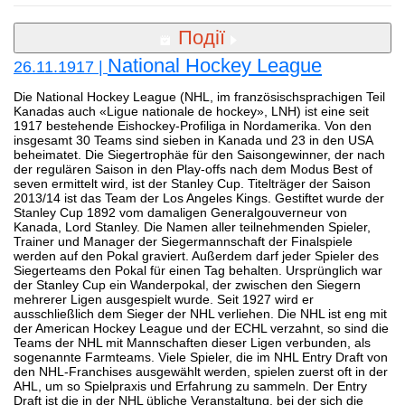
Події
National Hockey League
26.11.1917 |
Die National Hockey League (NHL, im französischsprachigen Teil
Kanadas auch «Ligue nationale de hockey», LNH) ist eine seit
1917 bestehende Eishockey-Profiliga in Nordamerika. Von den
insgesamt 30 Teams sind sieben in Kanada und 23 in den USA
beheimatet. Die Siegertrophäe für den Saisongewinner, der nach
der regulären Saison in den Play-offs nach dem Modus Best of
seven ermittelt wird, ist der Stanley Cup. Titelträger der Saison
2013/14 ist das Team der Los Angeles Kings. Gestiftet wurde der
Stanley Cup 1892 vom damaligen Generalgouverneur von
Kanada, Lord Stanley. Die Namen aller teilnehmenden Spieler,
Trainer und Manager der Siegermannschaft der Finalspiele
werden auf den Pokal graviert. Außerdem darf jeder Spieler des
Siegerteams den Pokal für einen Tag behalten. Ursprünglich war
der Stanley Cup ein Wanderpokal, der zwischen den Siegern
mehrerer Ligen ausgespielt wurde. Seit 1927 wird er
ausschließlich dem Sieger der NHL verliehen. Die NHL ist eng mit
der American Hockey League und der ECHL verzahnt, so sind die
Teams der NHL mit Mannschaften dieser Ligen verbunden, als
sogenannte Farmteams. Viele Spieler, die im NHL Entry Draft von
den NHL-Franchises ausgewählt werden, spielen zuerst oft in der
AHL, um so Spielpraxis und Erfahrung zu sammeln. Der Entry
Draft ist die in der NHL übliche Veranstaltung, bei der sich die