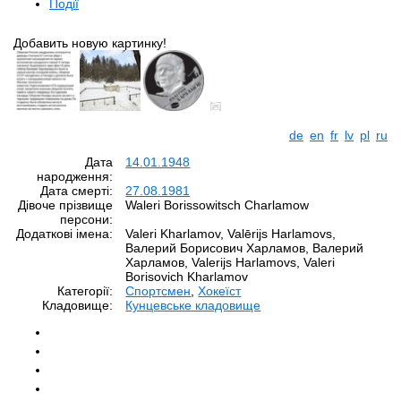
Події
Добавить новую картинку!
de
en
fr
lv
pl
ru
Дата
14.01.1948
народження:
Дата смерті:
27.08.1981
Дівоче прізвище
Waleri Borissowitsch Charlamow
персони:
Додаткові імена:
Valeri Kharlamov, Valērijs Harlamovs,
Валерий Борисович Харламов, Валерий
Харламов, Valerijs Harlamovs, Valeri
Borisovich Kharlamov
Категорії:
Спортсмен
,
Хокеїст
Кладовище:
Кунцевське кладовище