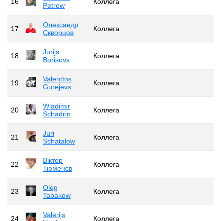
16
Коллега
Petrow
Олександр
17
Коллега
Скворцов
Jurijs
18
Коллега
Borisovs
Valentīns
19
Коллега
Gurejevs
Wladimir
20
Коллега
Schadrin
Juri
21
Коллега
Schatalow
Віктор
22
Коллега
Тюменєв
Oleg
23
Коллега
Tabakow
Valērijs
24
Коллега