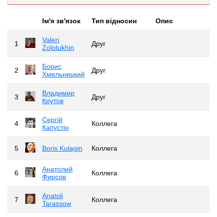
Iм'я зв'язок
Тип відносин
Опис
Valeri
1
Друг
Zolotukhin
Борис
2
Друг
Хмельницкий
Владимир
3
Друг
Крутов
Сергій
4
Коллега
Капустін
5
Boris Kulagin
Коллега
Анатолий
6
Коллега
Фирсов
Anatoli
7
Коллега
Tarassow