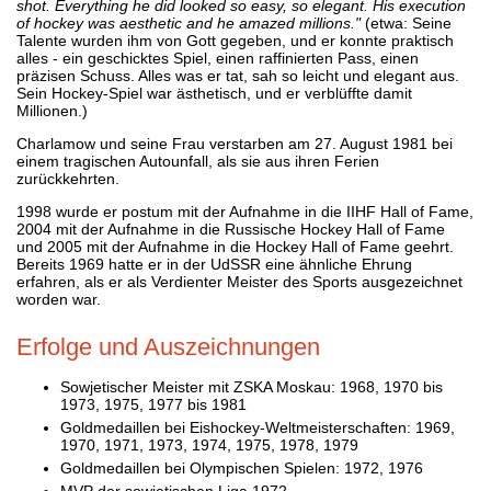
shot. Everything he did looked so easy, so elegant. His execution
of hockey was aesthetic and he amazed millions."
(etwa: Seine
Talente wurden ihm von Gott gegeben, und er konnte praktisch
alles - ein geschicktes Spiel, einen raffinierten Pass, einen
präzisen Schuss. Alles was er tat, sah so leicht und elegant aus.
Sein Hockey-Spiel war ästhetisch, und er verblüffte damit
Millionen.)
Charlamow und seine Frau verstarben am 27. August 1981 bei
einem tragischen Autounfall, als sie aus ihren Ferien
zurückkehrten.
1998 wurde er postum mit der Aufnahme in die IIHF Hall of Fame,
2004 mit der Aufnahme in die Russische Hockey Hall of Fame
und 2005 mit der Aufnahme in die Hockey Hall of Fame geehrt.
Bereits 1969 hatte er in der UdSSR eine ähnliche Ehrung
erfahren, als er als Verdienter Meister des Sports ausgezeichnet
worden war.
Erfolge und Auszeichnungen
Sowjetischer Meister mit ZSKA Moskau: 1968, 1970 bis
1973, 1975, 1977 bis 1981
Goldmedaillen bei Eishockey-Weltmeisterschaften: 1969,
1970, 1971, 1973, 1974, 1975, 1978, 1979
Goldmedaillen bei Olympischen Spielen: 1972, 1976
MVP der sowjetischen Liga 1972