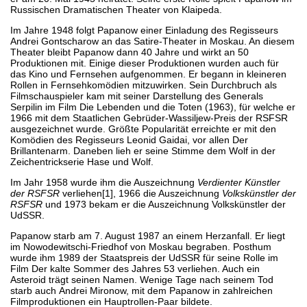
Russischen Dramatischen Theater von Klaipeda.
Im Jahre 1948 folgt Papanow einer Einladung des Regisseurs
Andrei Gontscharow an das Satire-Theater in Moskau. An diesem
Theater bleibt Papanow dann 40 Jahre und wirkt an 50
Produktionen mit. Einige dieser Produktionen wurden auch für
das Kino und Fernsehen aufgenommen. Er begann in kleineren
Rollen in Fernsehkomödien mitzuwirken. Sein Durchbruch als
Filmschauspieler kam mit seiner Darstellung des Generals
Serpilin im Film Die Lebenden und die Toten (1963), für welche er
1966 mit dem Staatlichen Gebrüder-Wassiljew-Preis der RSFSR
ausgezeichnet wurde. Größte Popularität erreichte er mit den
Komödien des Regisseurs Leonid Gaidai, vor allen Der
Brillantenarm. Daneben lieh er seine Stimme dem Wolf in der
Zeichentrickserie Hase und Wolf.
Im Jahr 1958 wurde ihm die Auszeichnung
Verdienter Künstler
der RSFSR
verliehen[1], 1966 die Auszeichnung
Volkskünstler der
RSFSR
und 1973 bekam er die Auszeichnung Volkskünstler der
UdSSR.
Papanow starb am 7. August 1987 an einem Herzanfall. Er liegt
im Nowodewitschi-Friedhof von Moskau begraben. Posthum
wurde ihm 1989 der Staatspreis der UdSSR für seine Rolle im
Film Der kalte Sommer des Jahres 53 verliehen. Auch ein
Asteroid trägt seinen Namen. Wenige Tage nach seinem Tod
starb auch Andrei Mironow, mit dem Papanow in zahlreichen
Filmproduktionen ein Hauptrollen-Paar bildete.