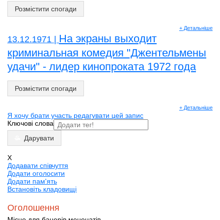
Розмістити спогади
+ Детальніше
На экраны выходит
13.12.1971 |
криминальная комедия "Джентельмены
удачи" - лидер кинопроката 1972 года
Розмістити спогади
+ Детальніше
Я хочу брати участь редагувати цей запис
Ключові слова
Дарувати
X
Додавати співчуття
Додати оголосити
Додати пам'ять
Встановіть кладовищі
Оголошення
Місце для банерів меценатів