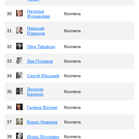
Наталья
30
Коллега
Журавлёва
Николай
31
Коллега
Романов
32
Oleg Tabakow
Коллега
33
Лев Поляков
Коллега
34
Сергій Юрський
Коллега
Донатас
35
Коллега
Баніоніс
36
Гали́на Во́лчек
Коллега
37
Борис Новиков
Коллега
38
Игорь Ясулович
Коллега