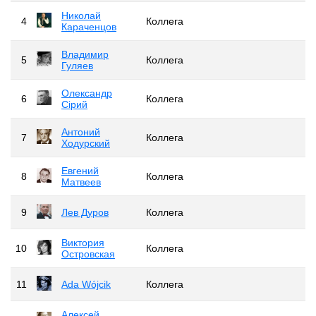
Николай
4
Коллега
Караченцов
Владимир
5
Коллега
Гуляев
Олександр
6
Коллега
Сірий
Антоний
7
Коллега
Ходурский
Евгений
8
Коллега
Матвеев
9
Лев Дуров
Коллега
Виктория
10
Коллега
Островская
11
Ada Wójcik
Коллега
Алексей