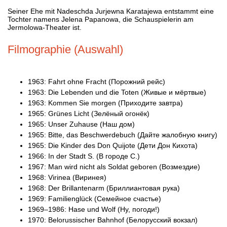
Seiner Ehe mit Nadeschda Jurjewna Karatajewa entstammt eine
Tochter namens Jelena Papanowa, die Schauspielerin am
Jermolowa-Theater ist.
Filmographie (Auswahl)
1963: Fahrt ohne Fracht (Порожний рейс)
1963: Die Lebenden und die Toten (Живые и мёртвые)
1963: Kommen Sie morgen (Приходите завтра)
1965: Grünes Licht (Зелёный огонёк)
1965: Unser Zuhause (Наш дом)
1965: Bitte, das Beschwerdebuch (Дайте жалобную книгу)
1965: Die Kinder des Don Quijote (Дети Дон Кихота)
1966: In der Stadt S. (В городе С.)
1967: Man wird nicht als Soldat geboren (Возмездие)
1968: Virinea (Виринея)
1968: Der Brillantenarm (Бриллиантовая рука)
1969: Familienglück (Семейное счастье)
1969–1986: Hase und Wolf (Ну, погоди!)
1970: Belorussischer Bahnhof (Белорусский вокзал)