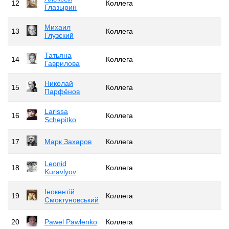
12
Коллега
Глазырин
Михаил
13
Коллега
Глузский
Татьяна
14
Коллега
Гаврилова
Николай
15
Коллега
Парфёнов
Larissa
16
Коллега
Schepitko
17
Марк Захаров
Коллега
Leonid
18
Коллега
Kuravlyov
Інокентій
19
Коллега
Смоктуновський
20
Pawel Pawlenko
Коллега