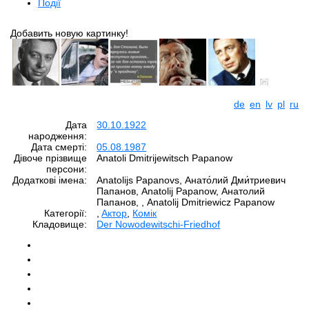
Події
Добавить новую картинку!
de
en
lv
pl
ru
Дата
30.10.1922
народження:
Дата смерті:
05.08.1987
Дівоче прізвище
Anatoli Dmitrijewitsch Papanow
персони:
Додаткові імена:
Anatolijs Papanovs, Анато́лий Дми́триевич
Папанов, Anatolij Papanow, Анатолий
Папанов, , Anatolij Dmitriewicz Papanow
Категорії:
,
Aктор
,
Комік
Кладовище:
Der Nowodewitschi-Friedhof