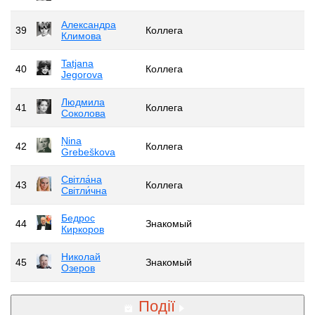
Александра
39
Коллега
Климова
Tatjana
40
Коллега
Jegorova
Людмила
41
Коллега
Соколова
Ņina
42
Коллега
Grebeškova
Світла́на
43
Коллега
Світли́чна
Бедрос
44
Знакомый
Киркоров
Николай
45
Знакомый
Озеров
Події