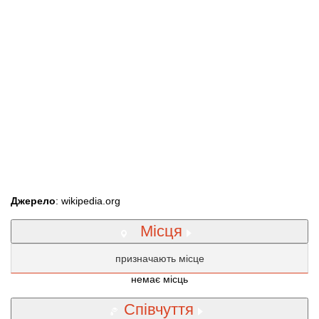
Джерело
: wikipedia.org
Місця
призначають місце
немає місць
Співчуття