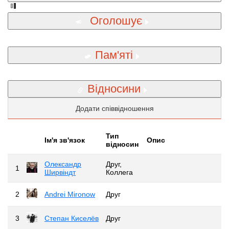
Оголошує
Пам'яті
Відносини
Додати співвідношення
Тип
Iм'я зв'язок
Опис
відносин
Олександр
Друг,
1
Ширвіндт
Коллега
2
Andrei Mironow
Друг
3
Степан Киселёв
Друг