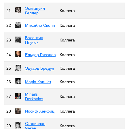
Эммануил
21
Коллега
Геллер
22
Михайло Свєтін
Коллега
Валентин
23
Коллега
Плучек
24
Ельдар Рязанов
Коллега
25
Эдуард Бредун
Коллега
26
Марія Капніст
Коллега
Mihails
27
Коллега
Deržavins
28
Иосиф Хейфиц
Коллега
Станислав
29
Коллега
Чекан