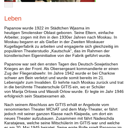
Leben
Papanow wurde 1922 im Städtchen Wjasma im
heutigen Smolensker Oblast geboren. Seine Eltern, einfache
Arbeiter, zogen mit ihm in den 1930er Jahren nach Moskau. In
Moskau begann er als Gießer in der Zweiten Moskauer
Kugellagerfabrik zu arbeiten und engagierte sich gleichzeitig im
populären Theaterstudio „Kautschuk“, das im Rahmen der
künstlerischen Eigeninitiative von der Fabrik geführt wurde.
Papanow war seit den ersten Tagen des Deutsch-Sowjetischen
Krieges an der Front. Als Obersergeant kommandierte er einen
Zug der Fliegerabwehr. Im Jahre 1942 wurde er bei Charkow
schwer am Bein verletzt und wurde somit bereits im 21.
Lebensjahr zum Invaliden. Er kehrte nach Moskau zurück und trat
in die berühmte Theaterschule GITIS ein, wo er Schüler
von Marija Orlowa und Wassili Orlow wurde. Er legte im Jahr 1946
erfolgreich sein Staatsexamen ab.
Nach seinem Abschluss am GITIS erhält er Angebote vom
renommierten Theater MChAT und dem Maly-Theater, er fährt
jedoch mit seiner ganzen Klasse nach Klaipeda, um dort ein
neues Theater aufzubauen. Zusammen mit fährt Nadeschda
Karatajewa, welche seine Mitschülerin im GITIS war und welche
er am 20. Mai 1945 heiratet. Seine erste Rolle spielt Papanow im