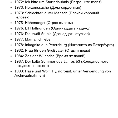
1972: Ich bitte um Starterlaubnis (Разрешите взлёт)
1973: Herzenssache (Дела сердечные)
1973: Schlechter, guter Mensch (Плохой хороший
человек)
1975: Höhenangst (Страх высоты)
1976: Elf Hoffnungen (Одиннадцать надежд)
1976: Die zwölf Stühle (Двенадцать стульев)
1977: Mama, ich lebe
1978: Inkognito aus Petersburg (Инкогнито из Петербурга)
1982: Frau für den Großvater (Отцы и деды)
1984: Zeit der Wünsche (Время желаний)
1987: Der kalte Sommer des Jahres 53 (Холодное лето
пятьдесят третьего)
1993: Hase und Wolf (Ну, погоди!, unter Verwendung von
Archivaufnahmen)