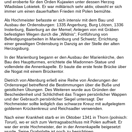
und eroberte für den Orden Kujawien unter dessen Herzog
Wladislaw Lokietek. Er war militärisch sehr aktiv, obwohl er sich
immer um einen dauerhaften Frieden mit Polen bemühte.
Als Hochmeister befasste er sich intensiv mit dem Bau und
Ausbau der Ordensburgen: 1335 Angerburg, Burg Lötzen, 1336
Insterburg, Baierburg an der Memel; Anlegen von mit Gräben
befestigten Wegen durch die „Wildnis“; Fortführung von
Befestigungsarbeiten in Marienburg und Schwetz; Errichtung
einer gewaltigen Ordensburg in Danzig an der Stelle der alten
Herzogsburg.
In der Marienburg begann er den Ausbau der Marienkirche, den
Bau des Hauptturmes, errichtete die Madonnen-Statue und
vollendete die Annenkapelle. Er baute die erste feste Brücke über
die Nogat mit einem Brückentor.
Dietrich von Altenburg erließ eine Reihe von Änderungen der
Ordensregel betreffend die Bestimmungen über die Buße und
geistlichen Übungen. Des Weiteren wurde aus Gründen der
Bescheidenheit und Schlichtheit das Tragen persönlicher Wappen
und der Gebrauch persönlicher Siegel untersagt. Der
Hochmeister sollte lediglich das schwarze Kreuz mit aufgelegtem
goldenen Krückenkreuz und Reichsadler verwenden.
Nach einer Krankheit starb er im Oktober 1341 in Thorn (polnisch:
Toruń
), wo er sich zum Vertragsabschluss mit Polen aufhielt. Er
war der erste Hochmeister, der in der Annenkapelle beigesetzt
wurde. Seine Grabplatte ist noch zu besichtigen.