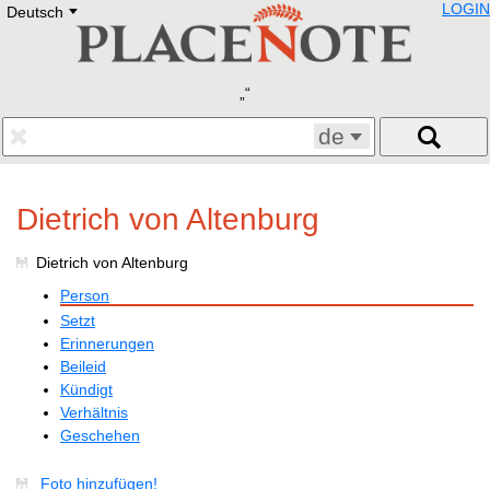
LOGIN
Deutsch
Deutsch
E
English
Русский
Lietuvių
Latviešu
Francais
de
Polski
Hebrew
Український
Dietrich von Altenburg
Eestikeelne
Dietrich von Altenburg
Person
Setzt
Erinnerungen
Beileid
Kündigt
Verhältnis
Geschehen
Foto hinzufügen!