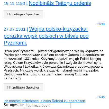
Nodibināts Teitoņu ordenis
19.11.1190 |
Hinzufügen Speicher
+ Mehr
Wojna polsko-krzyżacka:
27.07.1331 |
porażka wojsk polskich w bitwie pod
Pyzdrami.
Bitwa pod Pyzdrami – przed przygotowywaną wielką wyprawą na
Polskę planowaną wraz z królem czeskim Janem Luksemburskim
na wrzesień 1331 roku, Krzyżacy urządzili w głąb Polski kolejną
rejzę. Celem Krzyżaków było porwanie i wzięcie do niewoli syna
Władysława I Łokietka, królewicza Kazimierza przebywającego w
Pyzdrach. Na czele wojsk krzyżackich stanęli wielki marszałek
Dietrich von Altenburg oraz ziemi chełmińskiej Otto von
Lauterberg.
Hinzufügen Speicher
+ Mehr
Ich möchte teilnehmen, diesen Rekord zu bearbeiten
Schlagwörter