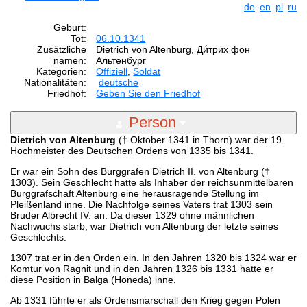
de
en
pl
ru
Geburt:
Tot:
06.10.1341
Zusätzliche
Dietrich von Altenburg, Ди́трих фон
namen:
Альтенбург
Kategorien:
Offiziell
,
Soldat
Nationalitäten:
deutsche
Friedhof:
Geben Sie den Friedhof
Person
Dietrich von Altenburg
(† Oktober 1341 in Thorn) war der 19.
Hochmeister des Deutschen Ordens von 1335 bis 1341.
Er war ein Sohn des Burggrafen Dietrich II. von Altenburg (†
1303). Sein Geschlecht hatte als Inhaber der reichsunmittelbaren
Burggrafschaft Altenburg eine herausragende Stellung im
Pleißenland inne. Die Nachfolge seines Vaters trat 1303 sein
Bruder Albrecht IV. an. Da dieser 1329 ohne männlichen
Nachwuchs starb, war Dietrich von Altenburg der letzte seines
Geschlechts.
1307 trat er in den Orden ein. In den Jahren 1320 bis 1324 war er
Komtur von Ragnit und in den Jahren 1326 bis 1331 hatte er
diese Position in Balga (Honeda) inne.
Ab 1331 führte er als Ordensmarschall den Krieg gegen Polen