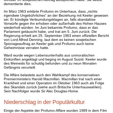
dementierte dies.
Im März 1963 erklärte Profumo im Unterhaus, dass „nichts
irgendwie Ungebührliches“ an der Beziehung mit Keeler gewesen
sei. Er kündigte Verleumdungsklagen an, falls skandalöse
Vorwürfe gegen ihn erhoben oder außerhalb des Hohen Hauses
wiederholt würden. Im Juni bekannte Profumo, dass er das
Parlament getäuscht habe, und trat am 5. Juni zurück. Die
Regierung erhielt am 25. September 1963 einen offiziellen Bericht
von Lord Alfred Denning, laut dem es keinen sowjetischen
Spionageauftrag an Keeler gab und Profumo auch keine
Geheimnisse verraten hatte.
Ward wurde wegen Lebensunterhalts aus unmoralischen
Einkünften angeklagt und beging im August Suizid. Keeler wurde
des Meineids für schuldig befunden und zu neun Monaten
Gefängnis verurteilt.
Die Affäre belastete auch den Wahlkampf des konservativen
Premierministers Harold Macmillan. Macmillan trat nach einer
Krankheit und einer Operation im Oktober 1963 auch als Folge
des Skandals zurück (siehe auch Britische Unterhauswahlen).
Sein Nachfolger wurde Sir Alec Douglas-Home.
Niederschlag in der Populärkultur
Einige der Aspekte der Profumo-Affäre wurden 1989 in dem Film