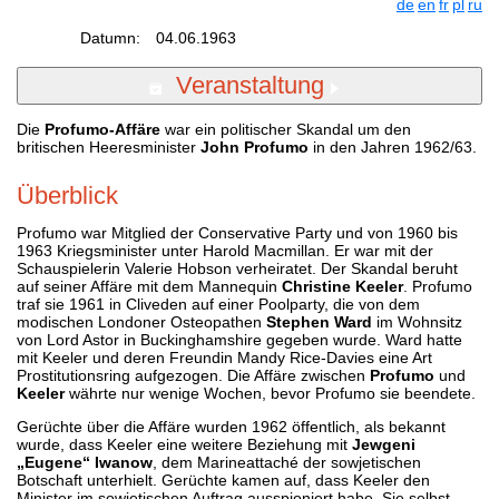
de
en
fr
pl
ru
Datumn:
04.06.1963
Veranstaltung
Die
Profumo-Affäre
war ein politischer Skandal um den
britischen Heeresminister
John Profumo
in den Jahren 1962/63.
Überblick
Profumo war Mitglied der Conservative Party und von 1960 bis
1963 Kriegsminister unter Harold Macmillan. Er war mit der
Schauspielerin Valerie Hobson verheiratet. Der Skandal beruht
auf seiner Affäre mit dem Mannequin
Christine Keeler
. Profumo
traf sie 1961 in Cliveden auf einer Poolparty, die von dem
modischen Londoner Osteopathen
Stephen Ward
im Wohnsitz
von Lord Astor in Buckinghamshire gegeben wurde. Ward hatte
mit Keeler und deren Freundin Mandy Rice-Davies eine Art
Prostitutionsring aufgezogen. Die Affäre zwischen
Profumo
und
Keeler
währte nur wenige Wochen, bevor Profumo sie beendete.
Gerüchte über die Affäre wurden 1962 öffentlich, als bekannt
wurde, dass Keeler eine weitere Beziehung mit
Jewgeni
„Eugene“ Iwanow
, dem Marineattaché der sowjetischen
Botschaft unterhielt. Gerüchte kamen auf, dass Keeler den
Minister im sowjetischen Auftrag ausspioniert habe. Sie selbst