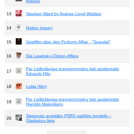
prisons
13
Stephen Ward by Andrew Lloyd Webber
14
Hutton Inquiry
15
Spielfilm über den Profumo Affair - "Scandal"
16
Die Lewinsky-Clinton-Affäre
Par Lielbritānijas premjerministru tiek apstiprināts
17
Edvards Hīts
18
Lolita (film)
Par Lielbritānijas premjerministru tiek apstiprināts
19
Harolds Makmilians
Slepenais augstāko PSRS vadītāju bordelis –
20
Gladiatoru lieta