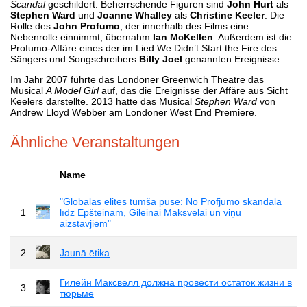
Scandal
geschildert. Beherrschende Figuren sind
John Hurt
als
Stephen Ward
und
Joanne Whalley
als
Christine Keeler
. Die
Rolle des
John Profumo
, der innerhalb des Films eine
Nebenrolle einnimmt, übernahm
Ian McKellen
. Außerdem ist die
Profumo-Affäre eines der im Lied We Didn’t Start the Fire des
Sängers und Songschreibers
Billy Joel
genannten Ereignisse.
Im Jahr 2007 führte das Londoner Greenwich Theatre das
Musical
A Model Girl
auf, das die Ereignisse der Affäre aus Sicht
Keelers darstellte. 2013 hatte das Musical
Stephen Ward
von
Andrew Lloyd Webber am Londoner West End Premiere.
Ähnliche Veranstaltungen
Name
"Globālās elites tumšā puse: No Profjumo skandāla
1
līdz Epšteinam, Gileinai Maksvelai un viņu
aizstāvjiem"
2
Jaunā ētika
Гилейн Максвелл должна провести остаток жизни в
3
тюрьме