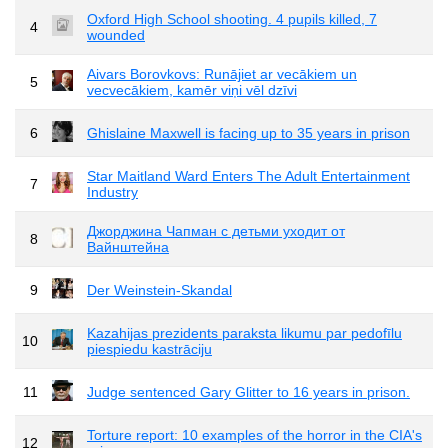
Oxford High School shooting. 4 pupils killed, 7
4
wounded
Aivars Borovkovs: Runājiet ar vecākiem un
5
vecvecākiem, kamēr viņi vēl dzīvi
6
Ghislaine Maxwell is facing up to 35 years in prison
Star Maitland Ward Enters The Adult Entertainment
7
Industry
Джорджина Чапман с детьми уходит от
8
Вайнштейна
9
Der Weinstein-Skandal
Kazahijas prezidents paraksta likumu par pedofīlu
10
piespiedu kastrāciju
11
Judge sentenced Gary Glitter to 16 years in prison.
Torture report: 10 examples of the horror in the CIA's
12