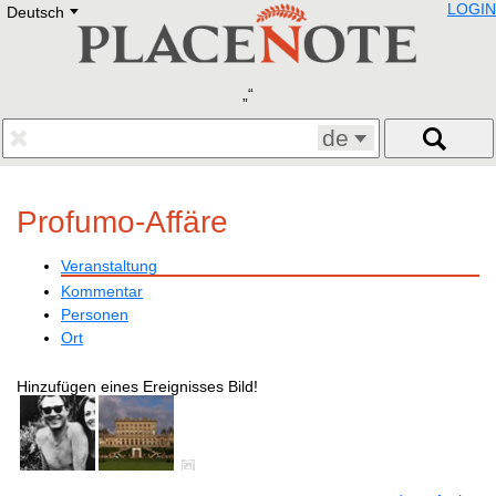
LOGIN
Deutsch
Deutsch
E
English
Русский
Lietuvių
Latviešu
Francais
de
Polski
Hebrew
Український
Profumo-Affäre
Eestikeelne
Veranstaltung
Kommentar
Personen
Ort
Hinzufügen eines Ereignisses Bild!