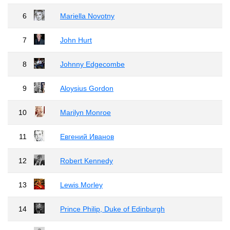
6
Mariella Novotny
7
John Hurt
8
Johnny Edgecombe
9
Aloysius Gordon
10
Marilyn Monroe
11
Евгений Иванов
12
Robert Kennedy
13
Lewis Morley
14
Prince Philip, Duke of Edinburgh