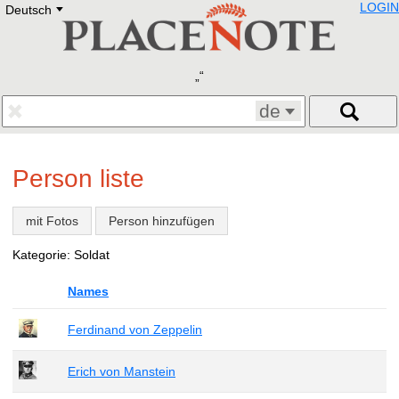
LOGIN
Deutsch
Deutsch
E
English
Русский
Lietuvių
Latviešu
Francais
de
Polski
Hebrew
Український
Person liste
Eestikeelne
mit Fotos
Person hinzufügen
Kategorie: Soldat
Names
Ferdinand von Zeppelin
Erich von Manstein