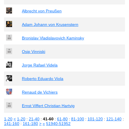
Albrecht von Preußen
Adam Johann von Krusenstern
Bronislav Vladislavovich Kaminsky
Osip Vinniski
Jorge Rafael Videla
Roberto Eduardo Viola
Renaud de Vichiers
Ernst Viffert Christian Hartvig
1-20
<
1-20
:
21-40
:
41-60
:
61-80
:
81-100
:
101-120
:
121-140
:
141-160
:
161-180
>
»
51940-51952