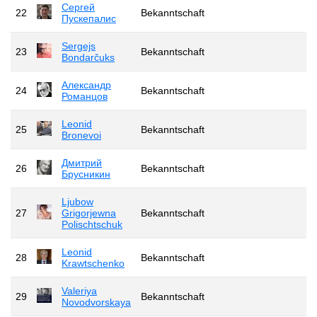
Сергей
22
Bekanntschaft
Пускепалис
Sergejs
23
Bekanntschaft
Bondarčuks
Александр
24
Bekanntschaft
Романцов
Leonid
25
Bekanntschaft
Bronevoi
Дмитрий
26
Bekanntschaft
Брусникин
Ljubow
27
Grigorjewna
Bekanntschaft
Polischtschuk
Leonid
28
Bekanntschaft
Krawtschenko
Valeriya
29
Bekanntschaft
Novodvorskaya