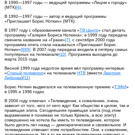
В 1990—1997 годы — ведущий программы «Лицом к городу»
(МТК)
[6]
.
В 1992—1997 годы — автор и ведущий программы
«Приглашает Борис Ноткин» (МТК).
В 1997 году с образованием канала «
ТВ Центр
» стал делать
программу «Галерея Бориса Ноткина»; в 1999 году передача
сменила название на «Грани»
[7]
, с сентября 2000 года
программа опять стала называться «Приглашает Борис
Ноткин»
[8]
[9]
. В 2007 году передача входила в пятёрку самых
популярных на телеканале
[10]
. Программа выходила до
марта 2015 года.
Весной 1999 года недолгое время вёл программу-интервью
«
Старый телевизор
» на телеканале
НТВ
(вместо
Дмитрия
Диброва
)
[11]
.
Борис Ноткин выдвигался на телевизионную премию «
ТЭФИ
»
в 1995 и 1996 годах.
В 2004 году отмечал: «Телевидение, к сожалению, очень
зависит от того, чего от него ждут. Как общество в целом, так и
правящая элита. Сегодняшняя правящая элита (под этим
выражением я понимаю не только Кремль, а всю элиту)
совершенно не хотела бы иметь то телевидение, которое
было десять лет назад — демократическое и своевольное. И
телевидение отвечает этим потребностям. Они, к сожалению,
долговременные. Но в то же время телевидение отвечает и