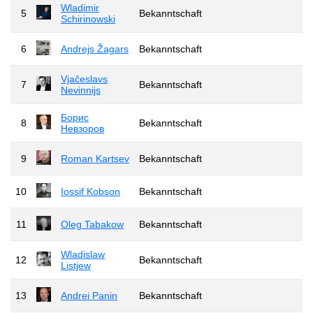
Wladimir
5
Bekanntschaft
Schirinowski
6
Andrejs Žagars
Bekanntschaft
Vjačeslavs
7
Bekanntschaft
Nevinnijs
Борис
8
Bekanntschaft
Невзоров
9
Roman Kartsev
Bekanntschaft
10
Iossif Kobson
Bekanntschaft
11
Oleg Tabakow
Bekanntschaft
Wladislaw
12
Bekanntschaft
Listjew
13
Andrei Panin
Bekanntschaft