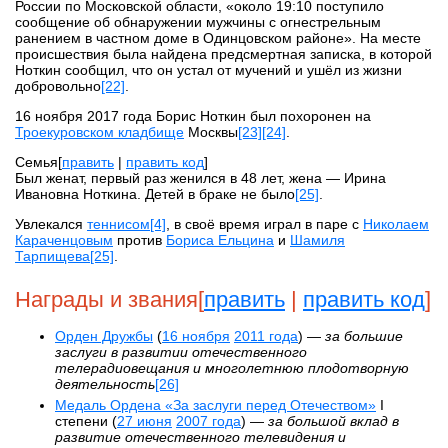
России по Московской области, «около 19:10 поступило
сообщение об обнаружении мужчины с огнестрельным
ранением в частном доме в Одинцовском районе». На месте
происшествия была найдена предсмертная записка, в которой
Ноткин сообщил, что он устал от мучений и ушёл из жизни
добровольно
[22]
.
16 ноября 2017 года Борис Ноткин был похоронен на
Троекуровском кладбище
Москвы
[23]
[24]
.
Семья[
править
|
править код
]
Был женат, первый раз женился в 48 лет, жена — Ирина
Ивановна Ноткина. Детей в браке не было
[25]
.
Увлекался
теннисом
[4]
, в своё время играл в паре с
Николаем
Караченцовым
против
Бориса Ельцина
и
Шамиля
Тарпищева
[25]
.
Награды и звания[
править
|
править код
]
Орден Дружбы
(
16 ноября
2011 года
) —
за большие
заслуги в развитии отечественного
телерадиовещания и многолетнюю плодотворную
деятельность
[26]
Медаль Ордена «За заслуги перед Отечеством»
I
степени (
27 июня
2007 года
) —
за большой вклад в
развитие отечественного телевидения и