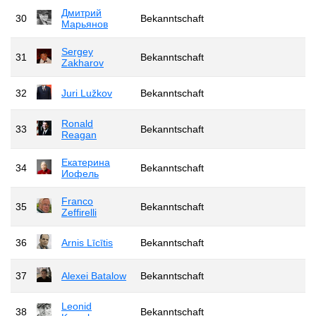
Дмитрий
30
Bekanntschaft
Марьянов
Sergey
31
Bekanntschaft
Zakharov
32
Juri Lužkov
Bekanntschaft
Ronald
33
Bekanntschaft
Reagan
Екатерина
34
Bekanntschaft
Иофель
Franco
35
Bekanntschaft
Zeffirelli
36
Arnis Līcītis
Bekanntschaft
37
Alexei Batalow
Bekanntschaft
Leonid
38
Bekanntschaft