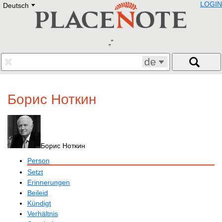
LOGIN
Deutsch
Deutsch
E
English
Русский
Lietuvių
Latviešu
Francais
de
Polski
Hebrew
Український
Борис Ноткин
Eestikeelne
Борис Ноткин
Person
Setzt
Erinnerungen
Beileid
Kündigt
Verhältnis