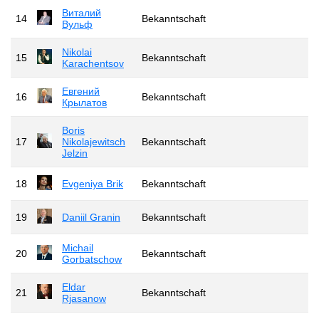
Виталий
14
Bekanntschaft
Вульф
Nikolai
15
Bekanntschaft
Karachentsov
Евгений
16
Bekanntschaft
Крылатов
Boris
17
Nikolajewitsch
Bekanntschaft
Jelzin
18
Evgeniya Brik
Bekanntschaft
19
Daniil Granin
Bekanntschaft
Michail
20
Bekanntschaft
Gorbatschow
Eldar
21
Bekanntschaft
Rjasanow