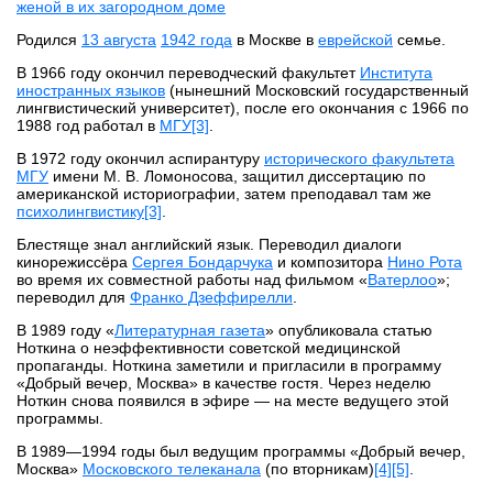
женой в их загородном доме
Родился
13 августа
1942 года
в Москве в
еврейской
семье.
В 1966 году окончил переводческий факультет
Института
иностранных языков
(нынешний Московский государственный
лингвистический университет), после его окончания с 1966 по
1988 год работал в
МГУ
[3]
.
В 1972 году окончил аспирантуру
исторического факультета
МГУ
имени М. В. Ломоносова, защитил диссертацию по
американской историографии, затем преподавал там же
психолингвистику
[3]
.
Блестяще знал английский язык. Переводил диалоги
кинорежиссёра
Сергея Бондарчука
и композитора
Нино Рота
во время их совместной работы над фильмом «
Ватерлоо
»;
переводил для
Франко Дзеффирелли
.
В 1989 году «
Литературная газета
» опубликовала статью
Ноткина о неэффективности советской медицинской
пропаганды. Ноткина заметили и пригласили в программу
«Добрый вечер, Москва» в качестве гостя. Через неделю
Ноткин снова появился в эфире — на месте ведущего этой
программы.
В 1989—1994 годы был ведущим программы «Добрый вечер,
Москва»
Московского телеканала
(по вторникам)
[4]
[5]
.