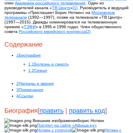
член
Академии российского телевидения
. Один из
руководителей канала «
ТВ Центр
»
[1]
. Руководитель и ведущий
программы «Приглашает Борис Ноткин» на
Московском
телеканале
(1992—1997), позже на телеканале «ТВ Центр»
(1997—2015). Дважды номинировался на телевизионную
премию «
ТЭФИ
» в 1995 и 1996 годах. Член общественного
совета
Российского еврейского конгресса
[2]
.
Содержание
1Биография
1.1Болезнь и смерть
1.2Семья
2Награды и звания
3Примечания
4Ссылки
Биография[
править
|
править код
]
Внешние изображенияБорис Ноткин
Портрет на сайте «Афиша.ру»
Ноткин с супругой
Ноткин с