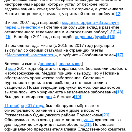
настроениям народа, который устал от бесконечного
вздрючивания и хочет, чтобы его не огорчали, а успокаивали.
Но эти настроения, я думаю, у зрителей скоро пройдут»
[12]
.
В июне 2007 года награждён
медалью ордена «За заслуги
перед Отечеством
» I степени за большой вклад в развитие
отечественного телевидения и многолетнюю работу
[13]
[14]
[15]
. В ноябре 2011 года награждён
орденом Дружбы
[16]
.
В последние годы жизни (с 2015 по 2017 год) регулярно
выступал со своими статьями на страницах газеты
«
Московский комсомолец
», в рубрике «Свободная тема»
[17]
.
Болезнь и смерть[
править
|
править код
]
В
мае
2017 года обратился к врачам; его беспокоили слабость
и головокружение. Медики пришли к выводу, что у Ноткина
обострилось хроническое заболевание. Состояние
журналиста оценили как тяжёлое, и его поместили в
стационар. Позже ведущий вернулся домой, однако вскоре
выяснилось, что у журналиста неизлечимое заболевание
[18]
.
Был диагностирован
рак
4-й стадии
[19]
.
11 ноября
2017 года
был обнаружен мёртвым от
огнестрельного ранения в своём доме в посёлке
Рождественно Одинцовского района Подмосковья
[20]
.
Обнаружила тело жена, рядом лежало
ружьё
, купленное за
две недели до смерти для самообороны
[21]
. По словам
официального представителя главка Следственного комитета