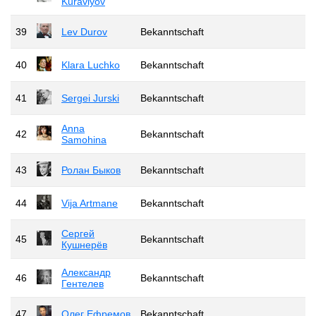
Kuravlyov
39
Lev Durov
Bekanntschaft
40
Klara Luchko
Bekanntschaft
41
Sergei Jurski
Bekanntschaft
Anna
42
Bekanntschaft
Samohina
43
Ролан Быков
Bekanntschaft
44
Vija Artmane
Bekanntschaft
Сергей
45
Bekanntschaft
Кушнерёв
Александр
46
Bekanntschaft
Гентелев
47
Олег Ефремов
Bekanntschaft