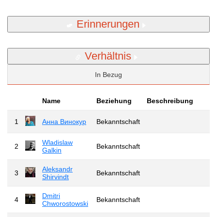
Erinnerungen
Verhältnis
In Bezug
Name
Beziehung
Beschreibung
1
Анна Винокур
Bekanntschaft
Wladislaw
2
Bekanntschaft
Galkin
Aleksandr
3
Bekanntschaft
Shirvindt
Dmitri
4
Bekanntschaft
Chworostowski