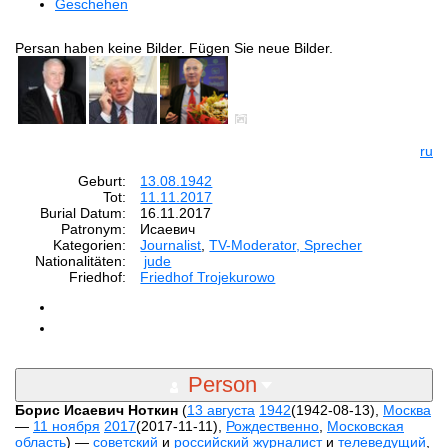
Geschehen
Persan haben keine Bilder. Fügen Sie neue Bilder.
ru
Geburt:
13.08.1942
Tot:
11.11.2017
Burial Datum:
16.11.2017
Patronym:
Исаевич
Kategorien:
Journalist
,
TV-Moderator, Sprecher
Nationalitäten:
jude
Friedhof:
Friedhof Trojekurowo
Person
Борис Исаевич Ноткин
(
13 августа
1942
(1942-08-13),
Москва
—
11 ноября
2017
(2017-11-11),
Рождественно
,
Московская
область
) —
советский
и
российский
журналист
и
телеведущий
,