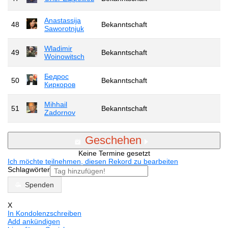
Anastassija
48
Bekanntschaft
Saworotnjuk
Wladimir
49
Bekanntschaft
Woinowitsch
Бедрос
50
Bekanntschaft
Киркоров
Mihhail
51
Bekanntschaft
Zadornov
Geschehen
Keine Termine gesetzt
Ich möchte teilnehmen, diesen Rekord zu bearbeiten
Schlagwörter
Spenden
X
In Kondolenzschreiben
Add ankündigen