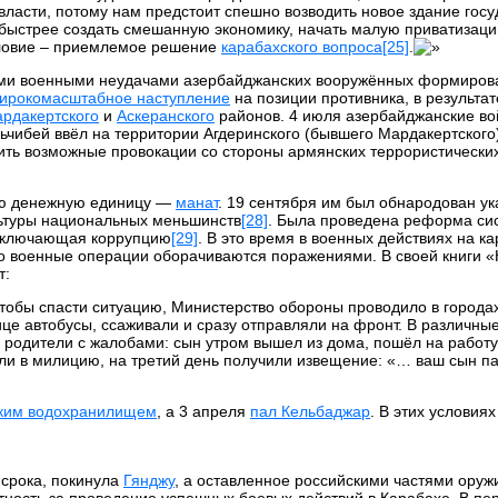
власти, потому нам предстоит спешно возводить новое здание гос
о быстрее создать смешанную экономику, начать малую приватизаци
словие – приемлемое решение
карабахского вопроса
[25]
.
зными военными неудачами азербайджанских вооружённых формиров
ирокомасштабное наступление
на позиции противника, в результат
рдакертского
и
Аскеранского
районов. 4 июля азербайджанские во
льчибей ввёл на территории Агдеринского (бывшего Мардакертского
ить возможные провокации со стороны армянских террористически
ную денежную единицу —
манат
. 19 сентября им был обнародован ук
ультуры национальных меньшинств
[28]
. Была проведена реформа си
исключающая коррупцию
[29]
. В это время в военных действиях на к
о военные операции оборачиваются поражениями. В своей книги «
т:
Чтобы спасти ситуацию, Министерство обороны проводило в города
е автобусы, ссаживали и сразу отправляли на фронт. В различные
родители с жалобами: сын утром вышел из дома, пошёл на работу 
щили в милицию, на третий день получили извещение: «… ваш сын п
ким водохранилищем
, а 3 апреля
пал Кельбаджар
. В этих условия
 срока, покинула
Гянджу
, а оставленное российскими частями оруж
стность за проведение успешных боевых действий в Карабахе. В п