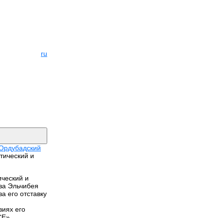
ru
Ордубадский
тический и
ический и
за Эльчибея
 его отставку
виях его
СЕ».