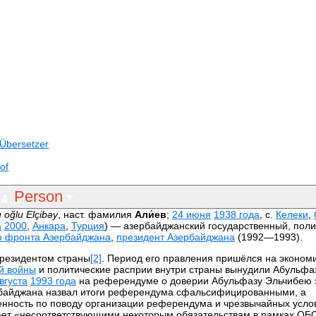
Übersetzer
of
Person
 oğlu Elçibəy
, наст. фамилия
Али́ев
;
24 июня
1938 года
, с.
Келеки
,
а
2000
,
Анкара
,
Турция
) — азербайджанский государственный, поли
о фронта Азербайджана
,
президент Азербайджана
(1992—1993).
президентом страны
[2]
. Период его правления пришёлся на эконом
й войны
и политические расприи внутри страны вынудили Абульфа
вгуста
1993 года
на референдуме о доверии Абульфазу Эльчибею за
байджана назвал итоги референдума сфальсифицированными, а
нность по поводу организации референдума и чрезвычайных усло
ет «несоответствующими некоторым обязательствам в рамках ОБ