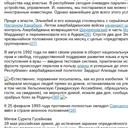
общества над властью. В республике сегодня очевиден паралич 
устройства, управления. И, наконец, мы постараемся как можн
иностранные инвестиции. Однако важнейшее для всего этого у
Придя к власти, Эльчибей и его команда столкнулись с серьё
Нагорном Карабахе
. Летом азербайджанские войска
начинают ш
контроль Азербайджана возвращаются
Шаумяновский
и часть
Ма
Мардакерт и переименовали его в Агдере
[26]
. Спустя два дня Э
чрезвычайное положение сроком на месяц с целью «предотврат
группировок»
[27]
.
В августе 1992 года он ввёл своим указом в оборот националь
прав и свобод, государственной поддержке развития языка и к
поступления в вузы — введена тестовая система, практически 
фронте происходит перелом в пользу
армян
и успешные до этог
Республики» азербайджанский политолог Зардушт Ализаде пише
Естественно, поражения посыпались, как из рога изобилия. 
забирали молодых людей прямо из домов, останавливали на улиц
в том числе Хельсинкскую Гражданскую Ассамблею, обращались 
гости, на свидание), не вернулся домой, искали два дня, сооб
храбрых боях за Родину»
[30]
.
К 25 февраля 1993 года противник полностью овладел
Сарсангс
ввёл в стране военное положение
[16]
.
Мятеж Сурета Гусейнова
28 мая российская армия, до истечения заранее определённого
бойцам полковника
Сурета Гусейнова
. Последний получил изве