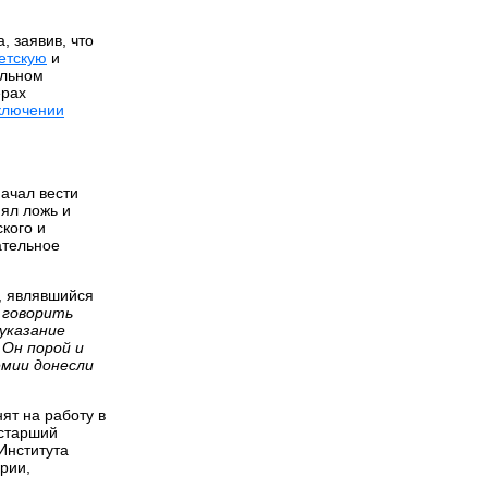
, заявив, что
етскую
и
ельном
ерах
ключении
ачал вести
нял ложь и
кого и
ательное
, являвшийся
и говорить
 указание
 Он порой и
емии донесли
ят на работу в
 старший
Института
рии,