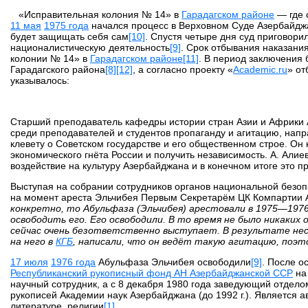
«Исправительная колония № 14» в
Гарадагском районе
— где 
11 мая
1975 года
начался процесс в Верховном Суде Азербайд
будет защищать себя сам
[10]
. Спустя четыре дня суд приговор
националистическую деятельность
[9]
. Срок отбывания наказания
колонии № 14» в
Гарадагском районе
[11]
. В период заключения
Гарадагского района
[8]
[12]
, а согласно проекту «
Academic.ru
» от
указывалось:
Старший преподаватель кафедры истории стран Азии и Африки А
среди преподавателей и студентов пропаганду и агитацию, нап
клевету о Советском государстве и его общественном строе. Он
экономического гнёта России и получить независимость. А. Алие
воздействие на культуру Азербайджана и в конечном итоге это п
Выступая на собрании сотрудников органов национальной безо
на момент ареста Эльчибея Первым Секретарём ЦК Компартии 
конкретно, то Абульфаза (Эльчибея) арестовали в 1975—1976 
освободить его. Его освободили. В то время не было никаких
сейчас очень безответственно выступает. В результате неск
на него в
КГБ
, написали, что он ведёт такую агитацию, поэт
17 июля
1976 года
Абульфаза Эльчибея освободили
[9]
. После о
Республиканский рукописный фонд АН Азербайджанской ССР
на 
научный сотрудник, а с 8 декабря 1980 года заведующий отдел
рукописей Академии наук Азербайджана (до 1992 г.). Является 
литературе, религии
[1]
.