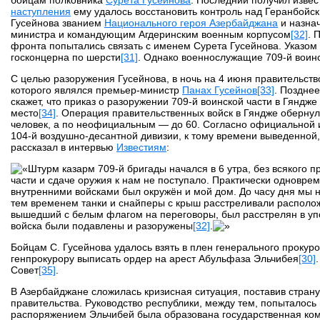
наступления
ему удалось восстановить контроль над Геранбойс
Гусейнова званием
Национального героя Азербайджана
и назна
министра и командующим Агдеринским военным корпусом
[32]
. 
фронта попытались связать с именем Сурета Гусейнова. Указом 
госконцерна по шерсти
[31]
. Однако военнослужащие 709-й воинс
С целью разоружения Гусейнова, в ночь на 4 июня правительст
которого являлся премьер-министр
Панах Гусейнов
[33]
. Поздне
скажет, что приказ о разоружении 709-й воинской части в Гяндж
место
[34]
. Операция правительственных войск в Гяндже обернул
человек, а по неофициальным — до 60. Согласно официальной 
104-й воздушно-десантной дивизии, к тому времени выведенной,
рассказал в интервью
Известиям
:
Штурм казарм 709-й бригады начался в 6 утра, без всяког
части и сдаче оружия к нам не поступало. Практически одновр
внутренними войсками был окружён и мой дом. До часу дня мы не
тем временем танки и снайперы с крыш расстреливали расположе
вышедший с белым флагом на переговоры, был расстрелян в упор
войска были подавлены и разоружены
[32]
.
Бойцам С. Гусейнова удалось взять в плен генерального прокур
генпрокурору выписать ордер на арест Абульфаза Эльчибея
[30]
Совет
[35]
.
В Азербайджане сложилась кризисная ситуация, поставив страну
правительства. Руководство республики, между тем, попыталось
распоряжением Эльчибей была образована государственная ком