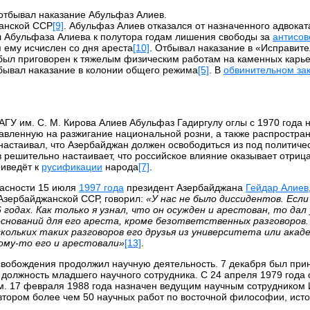
отбывал наказание Абульфаз Алиев.
жанской ССР
[9]
. Абульфаз Алиев отказался от назначенного адвоката
ил Абульфаза Алиева к полутора годам лишения свободы за
антисов
 ему исчислен со дня ареста
[10]
. Отбывал наказание в «Исправит
 был приговорен к тяжелым физическим работам на каменных карь
бывал наказание в колонии общего режима
[5]
. В
обвинительном за
ГУ им. С. М. Кирова Алиев Абульфаз Гадиргулу оглы с 1970 года н
равленную на разжигание национальной розни, а также распростра
 настаивал, что Азербайджан должен освободиться из под политичес
в решительно настаивает, что российское влияние оказывает отриц
риведёт к
русификации
народа
[7]
.
пасности 15 июля
1997 года
президент Азербайджана
Гейдар Алиев
Азербайджанской ССР, говорил:
«У нас не было диссидентов. Есл
годах. Как только я узнал, что он осужден и арестован, то дал
 оснований для его ареста, кроме безответственных разговоров.
ольких таких разговоров его друзья из университета или акад
ому-то его и арестовали»
[13]
.
свобождения продолжил научную деятельность. 7 декабря был прин
должность младшего научного сотрудника. С 24 апреля 1979 года
ом. 17 февраля 1988 года назначен ведущим научным сотрудником 
автором более чем 50 научных работ по восточной философии, исто