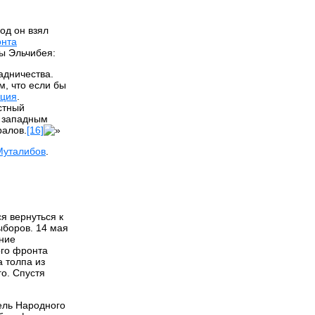
од он взял
онта
ы Эльчибея:
адничества.
м, что если бы
ция
.
стный
о западным
ралов.
[16]
Муталибов
.
я вернуться к
ыборов. 14 мая
ение
ого фронта
а толпа из
о. Спустя
тель Народного