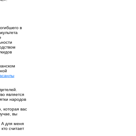
погибшего в
культета
е
ьности
водством
укидов
жанском
нной
асанлы
детелей.
тво является
ятки народов
, которая вас
лучае, вы
 А для меня
 кто считает