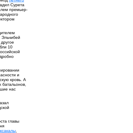
радил Сурета
елем премьер-
Народного
ектором
дителем
и Эльчибей
 другое
бли 10
российской
одробно
мировании
пасности и
скую кровь. А
х батальонов,
вшие нас
азал
дской
оста главы
юня
ксакалы
,