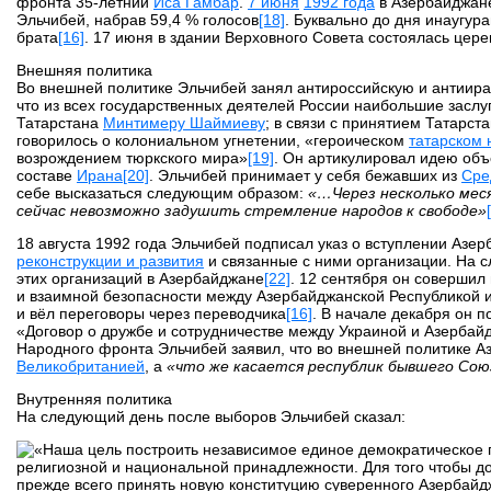
фронта 35-летний
Иса Гамбар
.
7 июня
1992 года
в Азербайджан
Эльчибей, набрав 59,4 % голосов
[18]
. Буквально до дня инаугур
брата
[16]
. 17 июня в здании Верховного Совета состоялась цер
Внешняя политика
Во внешней политике Эльчибей занял антироссийскую и антииран
что из всех государственных деятелей России наибольшие засл
Татарстана
Минтимеру Шаймиеву
; в связи с принятием Татарс
говорилось о колониальном угнетении, «героическом
татарском 
возрождением тюркского мира»
[19]
. Он артикулировал идею об
составе
Ирана
[20]
. Эльчибей принимает у себя бежавших из
Сре
себе высказаться следующим образом:
«…Через несколько мес
сейчас невозможно задушить стремление народов к свободе»
18 августа 1992 года Эльчибей подписал указ о вступлении Азе
реконструкции и развития
и связанные с ними организации. На с
этих организаций в Азербайджане
[22]
. 12 сентября он совершил 
и взаимной безопасности между Азербайджанской Республикой 
и вёл переговоры через переводчика
[16]
. В начале декабря он 
«Договор о дружбе и сотрудничестве между Украиной и Азербай
Народного фронта Эльчибей заявил, что во внешней политике А
Великобританией
, а
«что же касается республик бывшего Сою
Внутренняя политика
На следующий день после выборов Эльчибей сказал:
Наша цель построить независимое единое демократическое г
религиозной и национальной принадлежности. Для того чтобы д
прежде всего принять новую конституцию суверенного Азербайд