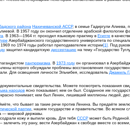
бадского района
Нахичеванской АССР
, в семье Гадиргули Алиева, 
лиевой. В 1957 году он окончил отделение арабской филологии фа
та
. В 1963—1964 гг. проходил языковую практику в
Египте
в качеств
туре
Азербайджанского государственного университета по специал
с 1969 по 1974 годы работал преподавателем истории
[1]
. Под руко
оду
защитил кандидатскую
диссертацию
на тему «Государство Тугл
опагандистом
пантюркизма
. В
1973 году
он организовал в Азербайд
 члены которого обсуждали проблемы восстановления государстве
вали. Для освещения личности Эльчибея, исследователь
Джамиль Г
ь документальные свидетельства. Можете посмотреть показания сви
ьма народов
ясно показывает, кем он был. Созданное им государс
екрасно понимает, кем был Ленин, лишивший миллионы людей, дес
мёте, что бывает за такие речи против Ленина. Вы предаёте землю
тической партии
, нашем государстве и правительстве. Во всяком с
за — мировой державы.
 содрали кожу и выпили кровь. Для тебя
СССР
может быть Родиной.
алечить эту рану, вести Азербайджан к свободе вместе со всеми,