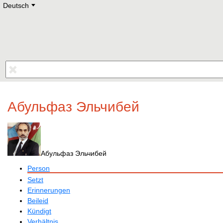
Deutsch
Deutsch
E
English
Русский
Lietuvių
Latviešu
Francais
Polski
Hebrew
Український
Eestikeelne
Абульфаз Эльчибей
Абульфаз Эльчибей
Person
Setzt
Erinnerungen
Beileid
Kündigt
Verhältnis