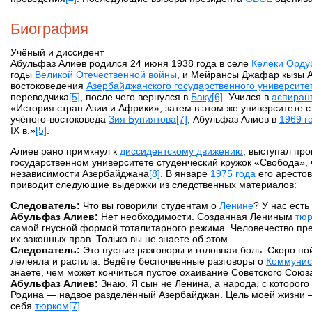
Биография
Учёный и диссидент
Абульфаз Алиев родился 24 июня 1938 года в селе
Келеки
Орду
годы
Великой Отечественной войны
, и Мейрансы Джафар кызы А
востоковедения
Азербайджанского государственного университе
переводчика
[5]
, после чего вернулся в
Баку
[6]
. Учился в
аспиран
«История стран Азии и Африки», затем в этом же университете 
учёного-востоковеда
Зия Буниятова
[7]
, Абульфаз Алиев в
1969 г
IX в.»
[5]
.
Алиев рано примкнул к
диссидентскому движению
, выступал пр
государственном университете студенческий кружок «Свобода»,
независимости Азербайджана
[8]
. В январе
1975 года
его аресто
приводит следующие выдержки из следственных материалов:
Следователь:
Что вы говорили студентам о
Ленине
? У нас ест
Абульфаз Алиев:
Нет необходимости. Созданная Лениным
тюр
самой гнусной формой тоталитарного режима. Человечество пр
их законных прав. Только вы не знаете об этом.
Следователь:
Это пустые разговоры и головная боль. Скоро пой
лелеяла и растила. Ведёте беспочвенные разговоры о
Коммунис
знаете, чем может кончиться пустое охаивание Советского Сою
Абульфаз Алиев:
Знаю. Я сын не Ленина, а народа, с которого
Родина — надвое разделённый Азербайджан. Цель моей жизни — з
себя
тюрком
[7]
.