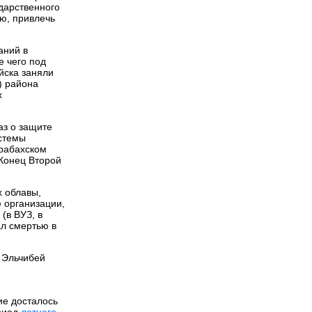
ударственного
ю, привлечь
аний в
е чего под
йска заняли
) района
х
аз о защите
стемы
арабахском
Конец Второй
х облавы,
 организации,
(в ВУЗ, в
ал смертью в
х Эльчибей
ие досталось
ериод
летнего