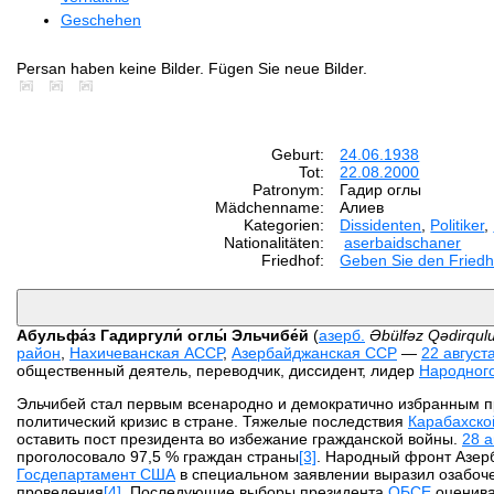
Geschehen
Persan haben keine Bilder. Fügen Sie neue Bilder.
Geburt:
24.06.1938
Tot:
22.08.2000
Patronym:
Гадир оглы
Mädchenname:
Алиев
Kategorien:
Dissidenten
,
Politiker
,
Nationalitäten:
aserbaidschaner
Friedhof:
Geben Sie den Friedh
Абульфа́з Гадиргули́ оглы́ Эльчибе́й
(
азерб.
Əbülfəz Qədirqulu
район
,
Нахичеванская АССР
,
Азербайджанская ССР
—
22 август
общественный деятель, переводчик, диссидент, лидер
Народног
Эльчибей стал первым всенародно и демократично избранным 
политический кризис в стране. Тяжелые последствия
Карабахско
оставить пост президента во избежание гражданской войны.
28 а
проголосовало 97,5 % граждан страны
[3]
. Народный фронт Азер
Госдепартамент США
в специальном заявлении выразил озабоче
проведения
[4]
. Последующие выборы президента
ОБСЕ
оценива