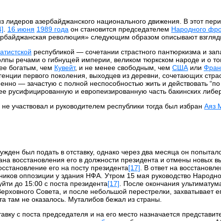
з лидеров азербайджанского национального движения. В этот пери
4]
.
16 июня
1989 года
он становится председателем
Народного фр
зербайджанская революция» следующим образом описывают взгляд
атистской
республикой — сочетании страстного пантюркизма и зап
толпы речами о гибнущей империи, великом тюркском народе и о то
нее богатым, чем
Кувейт
, и не менее свободным, чем
США
или
Фран
генции первого поколения, выходцев из деревни, сочетающих стра
енно — зачастую с полной неспособностью жить и действовать “п
ее русифицированную и европеизированную часть бакинских либе
 не участвовал и руководителем республики тогда был избран
Аяз 
жден был подать в отставку, однако через два месяца он попыталс
ана восстановления его в должности президента и отмены новых в
осстановление его на посту президента
[17]
. В ответ на восстановл
нников оппозиции у здания НФА. Утром 15 мая руководство Народн
йти до 15:00 с поста президента
[17]
. После окончания ультиматум
рховного Совета, и после небольшой перестрелки, захватывает ег
та там не оказалось. Муталибов бежал из страны.
тавку с поста председателя и на его место назначается представи