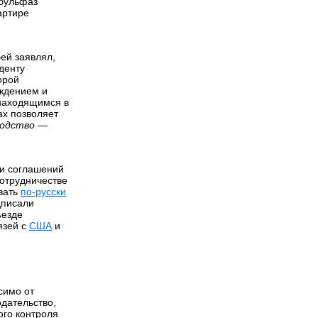
Абульфаз
артире
ей заявлял,
иденту
орой
уждением и
 находящимся в
ах позволяет
водство —
 и соглашений
сотрудничестве
ивать
по-русски
писали
ъезде
язей с
США
и
симо от
дательство,
ого контроля