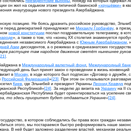
е состоялись
президентские выборы
, победу на которых одержал 
ации он жил на седьмом этаже типичной бакинской
«хрущёвки»
в кв
емония инаугурации нового президента Азербайджана.
скую позицию. Не боясь дразнить российское руководство, Эльчиб
уги перед демократией принадлежат не
Михаилу Горбачёву
, а през
таном
новой конституции
послал поздравительную телеграмму, в кот
народе
», а также о том, что «конец XX столетия знаменуется проб
ъединения независимого Азербайджана с
Южным Азербайджаном
,
дней Азии
диссидентов, а о режимах в среднеазиатских государств
яцев растущее там народное движение сметёт нынешнее руко
[21]
.
рбайджана в
Международный валютный фонд
,
Международный банк
ледующий день был принят закон о проведении в жизнь конвенций
визит в
Москву
, в ходе которого был подписан «Договор о дружбе, 
и
Российской Федерацией
»
[23]
. При этом он отказывался разговар
посетил
Киев
, где Эльчибей и президент Украины
Леонид Кравчук
под
джанской Республикой»
[24]
. За неделю до визита на
Украину
на II с
зербайджанская Республика будет ориентироваться на усиление св
за, то здесь приоритет будет отдаваться Украине»
[24]
.
осударство, в котором соблюдались бы права всех граждан незави
обиться этого, мы постараемся быстро реформировать наше законо
жана. В ней будет заложено разделение властей, механизм реальн