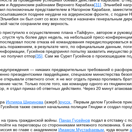
ким и Агдеринским районами Верхнего Карабаха
[31]
. Эльчибей наг
чил полномочным представителем в Нагорном Карабахе, заместит
Посыпавшиеся позднее неудачи на агдеринском фронте, с подачи 
Эльчибея он был снят со всех постов и назначен генеральным дир
кой части сохранили ему верность.
во приступило к осуществлению плана «Тайфун», автором и руково
е, спустя чуть более двух недель, на небольшой пресс-конференци
е последовал после отказа её командования передислоцироваться в
ась поражением, в результате чего, по официальным данным, поги
информации, Гусейнов предпринял попытку захватить имущество 
 но получил отпор
[35]
. Сам же Сурет Гусейнов о произошедшем п
о предупреждения — никаких предварительных требований о расфор
еменно президентскими гвардейцами, спецназом министерства безо
 открывали ответного огня: я не мог отдать приказ проливать брат
ние части. Только после того, как командир одного из гянджински
, я отдал приказ об ответных действиях. Через 20 минут атакова
ора
Ихтияра Ширинова
(азерб.)
русск.
. Первым делом Гусейнов прик
. Гусейнов также сменил начальника полиции Гянджи и создал горо
 на грань гражданской войны.
Панах Гусейнов
подал в отставку с п
 пойти на переговоры со сторонниками мятежного полковника. 6 и
иссия во главе с академиком
Имамом Мустафаевым
, куда вошли
а