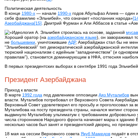
Политическая деятельность
В конце
1980-х
— начале
1990-х
годов Абульфаз Алиев — один и
себе фамилию «Эльчибей», что означает «посланник народа»
[1
Азербайджана
[15]
. Дмитрий Фурман и Али Аббасов в статье «А
Идеология А. Эльчибея строилась на основе, заданной
мусав
Хороший оратор (на
азербайджанском языке
), он завораживал 
не
большевики
, уничтожившие
АДР
, Азербайджан стал бы не ме
“Эльчибеевский” тип демократической азербайджанской интелли
тюркский национализм с идейным “западничеством” (и одноврем
правилам”), становится доминирующим в НФА, оттесняя наибол
В первых президентских выборах в сентябре 1991 года Эльчибей
Президент Азербайджана
Приход к власти
В марте
1992 года
под давлением оппозиции
Аяз Муталибов
выну
власти. Муталибов потребовал от Верховного Совета Азербайдж
Верховный Совет удовлетворил его просьбу и проголосовал за в
Муталибова на посту президента страны, начался митинг сторо
выдвинуло Муталибову ультиматум с требованием добровольно у
числа сторонников Народного фронта начинает марш к зданию Ве
несколько часов был занят и президентский дворец, но президен
18 мая на сессии Верховного совета
Якуб Мамедов
подаёт в отс