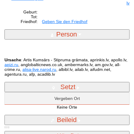
lv
Geburt:
Tot:
Friedhof:
Geben Sie den Friedhof
Person
Ursache
: Artis Kumsārs - Stipruma grāmata, aprinkis.lv, apollo.lv,
apizi.ru
, anglobalticnews.co.uk, ambermarks.lv, am.gov.lv, all-
crime.ru,
alisa-live.narod.ru
, albibl.lv, ailab.lv, aifudm.net,
agentura.ru, afp, acadlib.lv
Setzt
Vergeben Ort
Keine Orte
Beileid