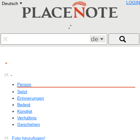
LOGIN
Deutsch
Deutsch
E
English
Русский
Lietuvių
Latviešu
Francais
de
Polski
Hebrew
Український
-
Eestikeelne
-
Person
Setzt
Erinnerungen
Beileid
Kündigt
Verhältnis
Geschehen
Foto hinzufügen!