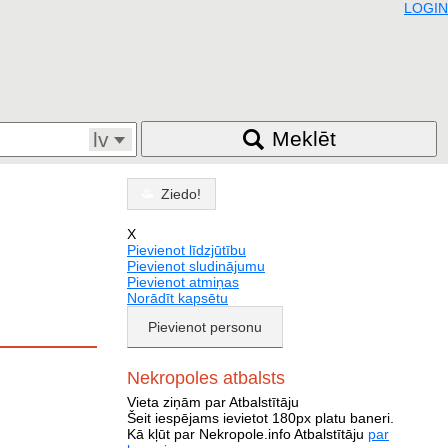
LOGIN
Meklēt
lv
Ziedo!
X
Pievienot līdzjūtību
Pievienot sludinājumu
Pievienot atmiņas
Norādīt kapsētu
Pievienot personu
Nekropoles atbalsts
Vieta ziņām par Atbalstītāju
Šeit iespējams ievietot 180px platu baneri.
Kā kļūt par Nekropole.info Atbalstītāju
par