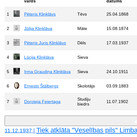
vārds
datums
1
Pēteris Klinklāvs
Tēvs
25.04.1868
2
Jūlija Klinklāva
Māte
15.08.1874
3
Pēteris Juris Klinklāvs
Dēls
17.03.1937
4
Lūcija Klinklāva
Sieva
5
Irma Graudiņa Klinklāva
Sieva
24.10.1911
6
Ernests Štālbergs
Skolotājs
03.09.1883
Studiju
7
Doroteja Feiertaga
11.07.1902
biedrs
Tiek atklāta "Veselības pils" Limb
11.12.1937 |