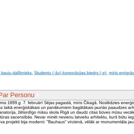
 kauju dalībnieks
,
Studentu (-šu) korporācijas biedrs (-e)
,
miris emigrāc
Par Personu
imis 1899.g. 7. februārī Sējas pagastā, miris Čikagā. Noslēdzies enerģi
as laikā enerģiskākais un panākumiem bagātākais jaunās paaudzes arhi
sanatorija, žēlsirdīgo māsu skola Rīgā un daudz citas būves mūsu vec
tūras sacensībās. Nevar minēt nevienu latviešu arhitektu, kurš būtu ieg
klāva projekti bija moderni: "Bauhaus" virzienā, vēlāk ar monumentāla ja