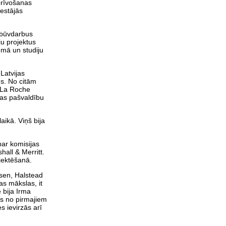
tbrīvošanas
iestājās
a būvdarbus
ju projektus
mā un studiju
Latvijas
us. No citām
 La Roche
tas pašvaldību
aikā. Viņš bija
ar komisijas
hall & Merritt.
ojektēšanā.
nsen, Halstead
as mākslas, it
 bija Irma
ns no pirmajiem
s ievirzās arī