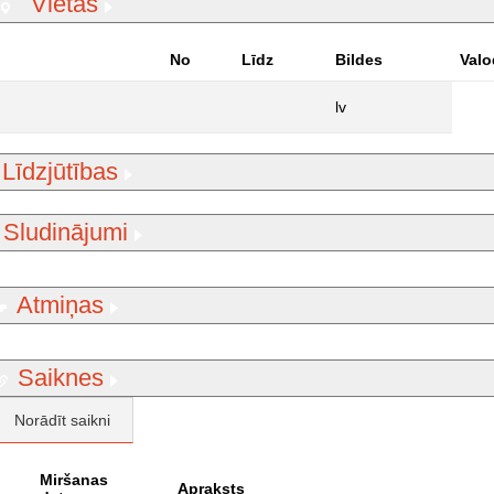
Vietas
No
Līdz
Bildes
Valo
lv
Līdzjūtības
Sludinājumi
Atmiņas
Saiknes
Norādīt saikni
Miršanas
Apraksts