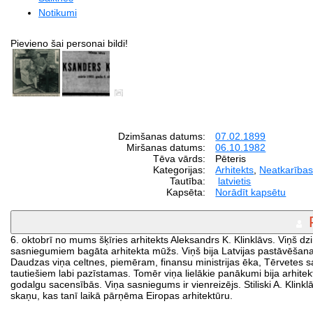
Notikumi
Pievieno šai personai bildi!
Dzimšanas datums:
07.02.1899
Miršanas datums:
06.10.1982
Tēva vārds:
Pēteris
Kategorijas:
Arhitekts
,
Neatkarības
Tautība:
latvietis
Kapsēta:
Norādīt kapsētu
6. oktobrī no mums šķīries arhitekts Aleksandrs K. Klinklāvs. Viņš dz
sasniegumiem bagāta arhitekta mūžs. Viņš bija Latvijas pastāvēšan
Daudzas viņa celtnes, piemēram, finansu ministrijas ēka, Tērvetes 
tautiešiem labi pazīstamas. Tomēr viņa lielākie panākumi bija arhitek
godalgu sacensībās. Viņa sasniegums ir vienreizējs. Stiliski A. Klin
skaņu, kas tanī laikā pārņēma Eiropas arhitektūru.