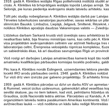
1918. gadā A. Klinklāvs iestājās Rīgas politehniskā institūtā studēt arh
cīņās. A. Klinklāvs kā brīvprātīgais iestājās topošā Latvijas armijā. S
Selonijā, pie kuras piederēja ievērojams skaits latviešu arhitektu. kas
Tūlīt pēc studiju nobeigšanas A. Klinklāvs iestājās darbā par Latvija
Tērvetes tuberkulozes sanatorijas jaunceltnei, savas iekārtas un plān
slimnīcām Bauskā. Limbažos, Liepājā, Jelgavā, Smiltenē, Rēzeknē,
nolūkos Klinklāvs apceļojis daudzas Vakareiropas valstis — Zviedriju. S
Līdztekus darbam Sarkanā krustā viņš izveidojis savu arhitektūras bir
neatkarības laikā, bija finansu ministrijas nams, kas celts pēc A. Klin
viņa projektētām ievērojamākām celtnēm var atzīmēt Neiburga īre
laboratorijas celtni, Ērenpreisa velosipēdu rūpnīcas kompleksu, Ķuz
un sabiedriskās ēkas, kā arī daudzas savrupmājas Rīgā un provincē
Viņš rosīgi arī darbojies Latvijas amatniecības kamerā kopš tās nodib
amatnieku kvalifikācijas pārbaudes komisijas loceklis podnieku, gal
Pēc kara A. Klinklāvs nonāk Eslingenā, uzņemdamies lektora pienāk
locekli IRO arodu pārbaudes centrā. 1948. gadā A. Klinklāvs nokļūst M
Tur viņš drīz vien izvirzās par galveno projektētāju. Šī arhitektu fir
1959. gadā A. Klinklāvs pārceļas uz dzīvi un darbu ASV un apmetas Č
& Rummel, veicot izcilus uzdevumus, galvenokārt atkal veselības kop
sevišķi skatuve, jau no tiem laikiem, kad viņš, pelnīdams līdzekļus s
Graudiņa, izcilā Nacionālā teātra aktrise. Pārceļoties uz Kanādu, A. 
organizētiem latviešu teātra pasākumiem Amerikas kontinentā. Viņš kļ
avīžniecības laukā — viņš nodibina un kādu laiku rediģē Montreālas l