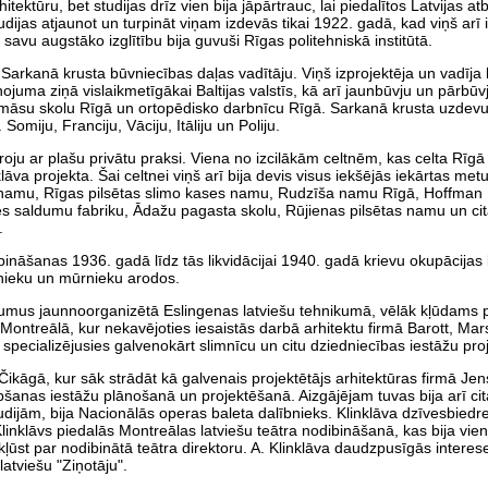
itektūru, bet studijas drīz vien bija jāpārtrauc, lai piedalītos Latvijas a
tudijas atjaunot un turpināt viņam izdevās tikai 1922. gadā, kad viņš arī 
 savu augstāko izglītību bija guvuši Rīgas politehniskā institūtā.
s Sarkanā krusta būvniecības daļas vadītāju. Viņš izprojektēja un vadīj
ojuma ziņā vislaikmetīgākai Baltijas valstīs, kā arī jaunbūvju un pārbūv
 māsu skolu Rīgā un ortopēdisko darbnīcu Rīgā. Sarkanā krusta uzdevu
omiju, Franciju, Vāciju, Itāliju un Poliju.
oju ar plašu privātu praksi. Viena no izcilākām celtnēm, kas celta Rīgā 
klāva projekta. Šai celtnei viņš arī bija devis visus iekšējās iekārtas met
s namu, Rīgas pilsētas slimo kases namu, Rudzīša namu Rīgā, Hoffman
es saldumu fabriku, Ādažu pagasta skolu, Rūjienas pilsētas namu un ci
.
ināšanas 1936. gadā līdz tās likvidācijai 1940. gadā krievu okupācijas l
dnieku un mūrnieku arodos.
umus jaunnoorganizētā Eslingenas latviešu tehnikumā, vēlāk kļūdams p
ontreālā, kur nekavējoties iesaistās darbā arhitektu firmā Barott, Mars
ma specializējusies galvenokārt slimnīcu un citu dziedniecības iestāžu pr
ikāgā, kur sāk strādāt kā galvenais projektētājs arhitektūras firmā Je
šanas iestāžu plānošanā un projektēšanā. Aizgājējam tuvas bija arī cit
tudijām, bija Nacionālās operas baleta dalībnieks. Klinklāva dzīvesbiedre
Klinklāvs piedalās Montreālas latviešu teātra nodibināšanā, kas bija vie
ūst par nodibinātā teātra direktoru. A. Klinklāva daudzpusīgās interese
atviešu "Ziņotāju".