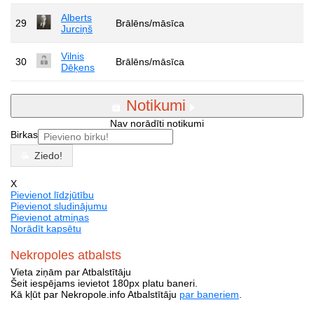
Alberts
29
Brālēns/māsīca
Jurciņš
Vilnis
30
Brālēns/māsīca
Dēķens
Notikumi
Nav norādīti notikumi
Birkas
Ziedo!
X
Pievienot līdzjūtību
Pievienot sludinājumu
Pievienot atmiņas
Norādīt kapsētu
Nekropoles atbalsts
Vieta ziņām par Atbalstītāju
Šeit iespējams ievietot 180px platu baneri.
Kā kļūt par Nekropole.info Atbalstītāju
par baneriem
.