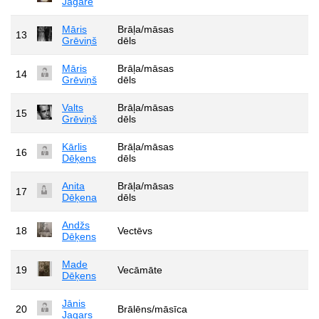
Jagare
Māris
Brāļa/māsas
13
Grēviņš
dēls
Māris
Brāļa/māsas
14
Grēviņš
dēls
Valts
Brāļa/māsas
15
Grēviņš
dēls
Kārlis
Brāļa/māsas
16
Dēķens
dēls
Anita
Brāļa/māsas
17
Dēķena
dēls
Andžs
18
Vectēvs
Dēķens
Made
19
Vecāmāte
Dēķens
Jānis
20
Brālēns/māsīca
Jagars