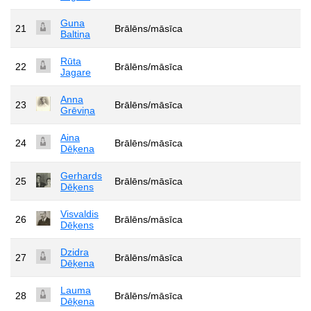
Guna
21
Brālēns/māsīca
Baltiņa
Rūta
22
Brālēns/māsīca
Jagare
Anna
23
Brālēns/māsīca
Grēviņa
Aina
24
Brālēns/māsīca
Dēķena
Gerhards
25
Brālēns/māsīca
Dēķens
Visvaldis
26
Brālēns/māsīca
Dēķens
Dzidra
27
Brālēns/māsīca
Dēķena
Lauma
28
Brālēns/māsīca
Dēķena