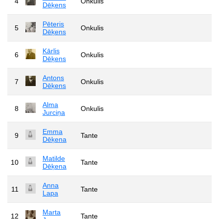
4
Onkulis
Dēķens
Pēteris
5
Onkulis
Dēķens
Kārlis
6
Onkulis
Dēķens
Antons
7
Onkulis
Dēķens
Alma
8
Onkulis
Jurciņa
Emma
9
Tante
Dēķena
Matilde
10
Tante
Dēķena
Anna
11
Tante
Lapa
Marta
12
Tante