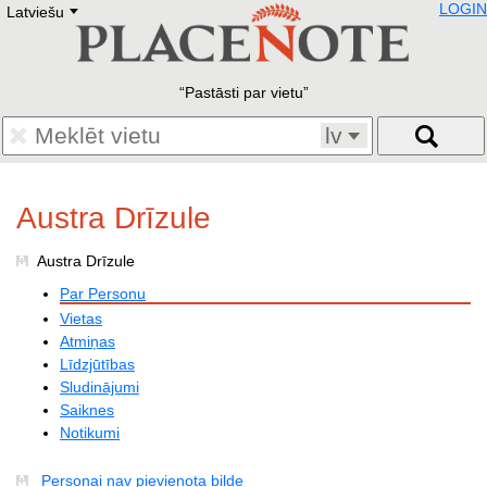
LOGIN
Latviešu
Deutsch
E
English
Русский
Lietuvių
Pastāsti par vietu
Latviešu
Francais
lv
Polski
Hebrew
Український
Austra Drīzule
Eestikeelne
Austra Drīzule
Par Personu
Vietas
Atmiņas
Līdzjūtības
Sludinājumi
Saiknes
Notikumi
Personai nav pievienota bilde