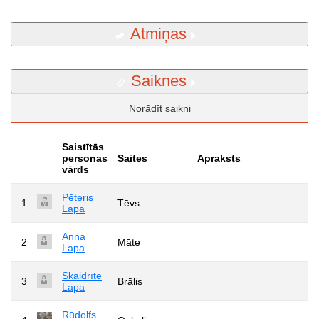
Atmiņas
Saiknes
Norādīt saikni
Saistītās
personas
Saites
Apraksts
vārds
Pēteris
1
Tēvs
Lapa
Anna
2
Māte
Lapa
Skaidrīte
3
Brālis
Lapa
Rūdolfs