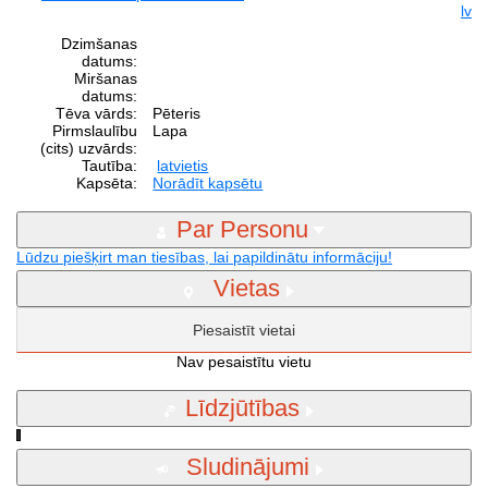
lv
Dzimšanas
datums:
Miršanas
datums:
Tēva vārds:
Pēteris
Pirmslaulību
Lapa
(cits) uzvārds:
Tautība:
latvietis
Kapsēta:
Norādīt kapsētu
Par Personu
Lūdzu piešķirt man tiesības, lai papildinātu informāciju!
Vietas
Piesaistīt vietai
Nav pesaistītu vietu
Līdzjūtības
Sludinājumi