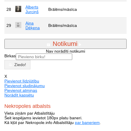
Alberts
28
Brālēns/māsīca
Jurciņš
Aina
29
Brālēns/māsīca
Dēķena
Notikumi
Nav norādīti notikumi
Birkas
Ziedo!
X
Pievienot līdzjūtību
Pievienot sludinājumu
Pievienot atmiņas
Norādīt kapsētu
Nekropoles atbalsts
Vieta ziņām par Atbalstītāju
Šeit iespējams ievietot 180px platu baneri.
Kā kļūt par Nekropole.info Atbalstītāju
par baneriem
.