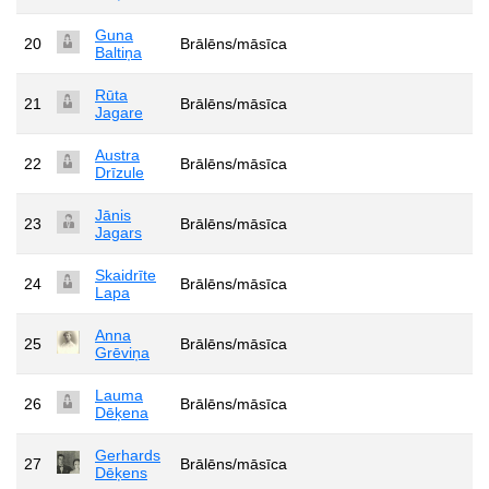
Guna
20
Brālēns/māsīca
Baltiņa
Rūta
21
Brālēns/māsīca
Jagare
Austra
22
Brālēns/māsīca
Drīzule
Jānis
23
Brālēns/māsīca
Jagars
Skaidrīte
24
Brālēns/māsīca
Lapa
Anna
25
Brālēns/māsīca
Grēviņa
Lauma
26
Brālēns/māsīca
Dēķena
Gerhards
27
Brālēns/māsīca
Dēķens