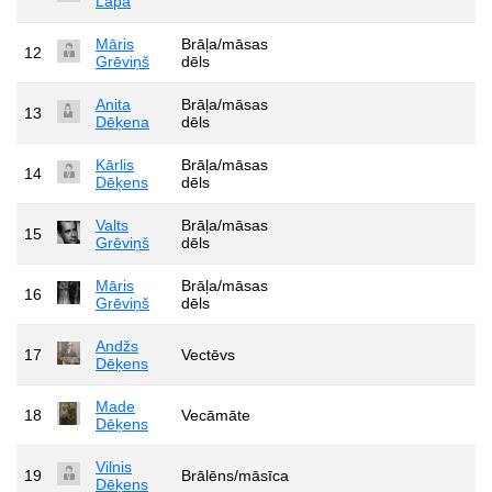
Lapa
Māris
Brāļa/māsas
12
Grēviņš
dēls
Anita
Brāļa/māsas
13
Dēķena
dēls
Kārlis
Brāļa/māsas
14
Dēķens
dēls
Valts
Brāļa/māsas
15
Grēviņš
dēls
Māris
Brāļa/māsas
16
Grēviņš
dēls
Andžs
17
Vectēvs
Dēķens
Made
18
Vecāmāte
Dēķens
Vilnis
19
Brālēns/māsīca
Dēķens