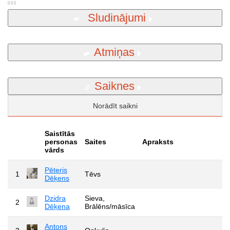
Sludinājumi
Atmiņas
Saiknes
Norādīt saikni
Saistītās
personas
Saites
Apraksts
vārds
Pēteris
1
Tēvs
Dēķens
Dzidra
Sieva,
2
Dēķena
Brālēns/māsīca
Antons