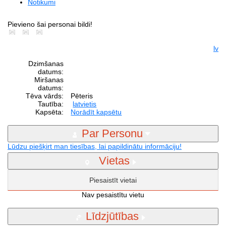
Notikumi
Pievieno šai personai bildi!
lv
Dzimšanas
datums:
Miršanas
datums:
Tēva vārds:
Pēteris
Tautība:
latvietis
Kapsēta:
Norādīt kapsētu
Par Personu
Lūdzu piešķirt man tiesības, lai papildinātu informāciju!
Vietas
Piesaistīt vietai
Nav pesaistītu vietu
Līdzjūtības