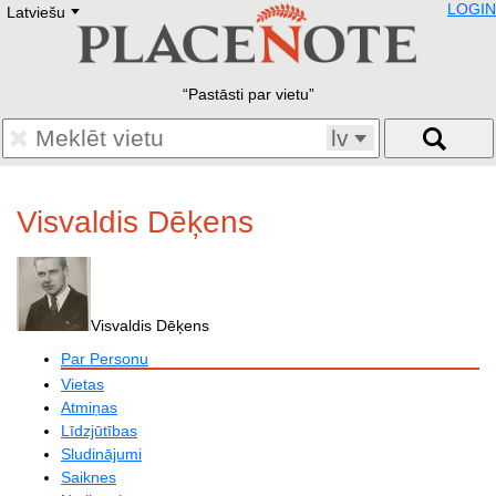
LOGIN
Latviešu
Deutsch
E
English
Русский
Lietuvių
Pastāsti par vietu
Latviešu
Francais
lv
Polski
Hebrew
Український
Visvaldis Dēķens
Eestikeelne
Visvaldis Dēķens
Par Personu
Vietas
Atmiņas
Līdzjūtības
Sludinājumi
Saiknes