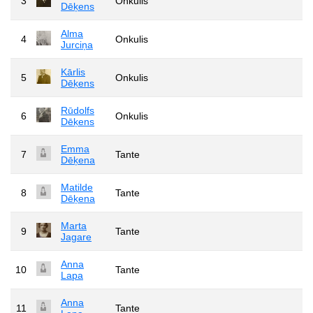
3
Onkulis
Dēķens
Alma
4
Onkulis
Jurciņa
Kārlis
5
Onkulis
Dēķens
Rūdolfs
6
Onkulis
Dēķens
Emma
7
Tante
Dēķena
Matilde
8
Tante
Dēķena
Marta
9
Tante
Jagare
Anna
10
Tante
Lapa
Anna
11
Tante