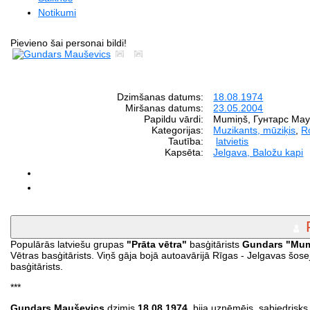
Notikumi
Pievieno šai personai bildi!
Dzimšanas datums:
18.08.1974
Miršanas datums:
23.05.2004
Papildu vārdi:
Mumiņš, Гунтарс Ма
Kategorijas:
Muzikants, mūziķis
,
R
Tautība:
latvietis
Kapsēta:
Jelgava, Baložu kapi
Populārās latviešu grupas
"Prāta vētra"
basģitārists
Gundars "Mum
Vētras basģitārists. Viņš gāja bojā autoavārijā Rīgas - Jelgavas šose
basģitārists.
***
Gundars Mauševics
dzimis
18.08.1974.
bija uzņēmējs, sabiedrisks 