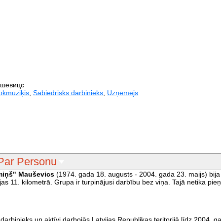
ушевицс
okmūziķis
,
Sabiedrisks darbinieks
,
Uzņēmējs
Par Personu
iņš" Mauševics
(1974. gada 18. augusts - 2004. gada 23. maijs) bija
jas 11. kilometrā. Grupa ir turpinājusi darbību bez viņa. Tajā netika pi
darbinieks un aktīvi darbojās Latvijas Republikas teritorijā līdz 2004. 