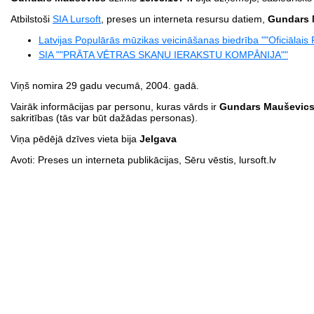
Atbilstoši
SIA Lursoft
, preses un interneta resursu datiem,
Gundars 
Latvijas Populārās mūzikas veicināšanas biedrība ""Oficiālais 
SIA ""PRĀTA VĒTRAS SKAŅU IERAKSTU KOMPĀNIJA""
Viņš nomira 29 gadu vecumā, 2004. gadā.
Vairāk informācijas par personu, kuras vārds ir
Gundars Mauševic
sakritības (tās var būt dažādas personas).
Viņa pēdējā dzīves vieta bija
Jelgava
Avoti: Preses un interneta publikācijas, Sēru vēstis, lursoft.lv