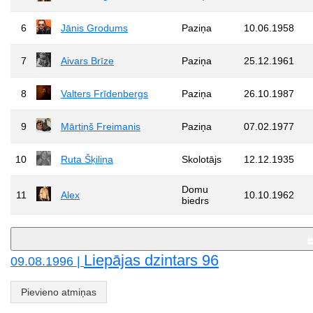
6
Jānis Grodums
Paziņa
10.06.1958
7
Aivars Brīze
Paziņa
25.12.1961
8
Valters Frīdenbergs
Paziņa
26.10.1987
9
Mārtiņš Freimanis
Paziņa
07.02.1977
10
Ruta Šķiliņa
Skolotājs
12.12.1935
Domu
11
Alex
10.10.1962
biedrs
Liepājas dzintars 96
09.08.1996 |
Pievieno atmiņas