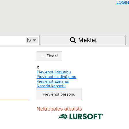
LOGIN
Meklēt
lv
Ziedo!
X
Pievienot līdzjūtību
Pievienot sludinājumu
Pievienot atmiņas
Norādīt kapsētu
Pievienot personu
Nekropoles atbalsts