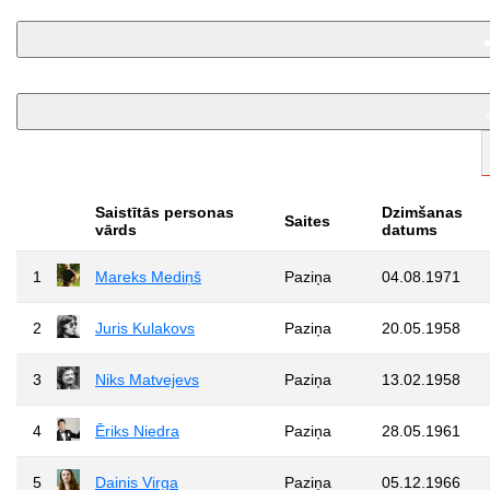
Saistītās personas
Dzimšanas
Saites
vārds
datums
1
Mareks Mediņš
Paziņa
04.08.1971
2
Juris Kulakovs
Paziņa
20.05.1958
3
Niks Matvejevs
Paziņa
13.02.1958
4
Ēriks Niedra
Paziņa
28.05.1961
5
Dainis Virga
Paziņa
05.12.1966