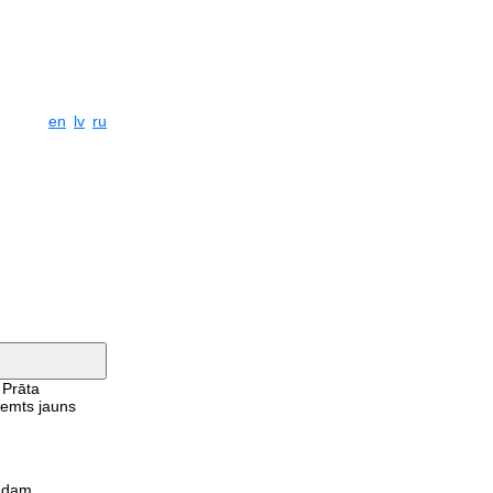
en
lv
ru
 Prāta
eņemts jauns
gadam.