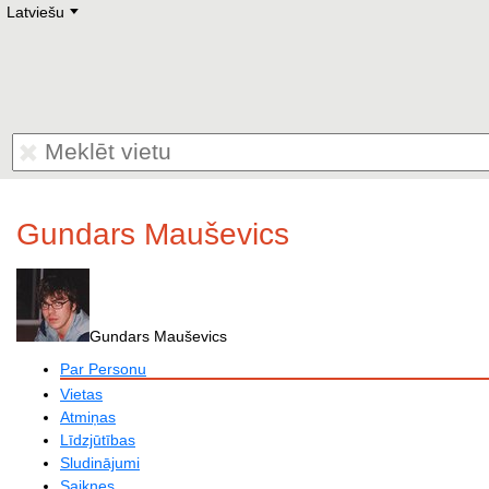
Latviešu
Deutsch
E
English
Русский
Lietuvių
Latviešu
Francais
Polski
Hebrew
Український
Eestikeelne
Gundars Mauševics
Gundars Mauševics
Par Personu
Vietas
Atmiņas
Līdzjūtības
Sludinājumi
Saiknes