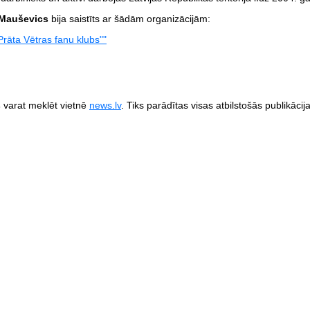
Mauševics
bija saistīts ar šādām organizācijām:
Prāta Vētras fanu klubs""
s
varat meklēt vietnē
news.lv
. Tiks parādītas visas atbilstošās publikāci