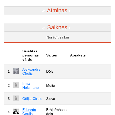
Atmiņas
Saiknes
Norādīt saikni
Saistītās
personas
Saites
Apraksts
vārds
Aleksandrs
1
Dēls
Cīrulis
Irma
2
Meita
Holcmane
3
Otīlija Cīrule
Sieva
Eduards
Brāļa/māsas
4
Cīrulis
dēls