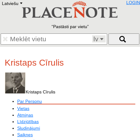
LOGIN
Latviešu
Deutsch
E
English
Русский
Lietuvių
Pastāsti par vietu
Latviešu
Francais
lv
Polski
Hebrew
Український
Kristaps Cīrulis
Eestikeelne
Kristaps Cīrulis
Par Personu
Vietas
Atmiņas
Līdzjūtības
Sludinājumi
Saiknes