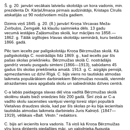
Š. g. 20. janvāri vecākais latviešu skolotājs un kora vadonis, min.
prezidenta Dr. KārļaUlmaņa pirmais audzinātājs, Kristaps Cīrulis
atskatījās uz 90 nodzīvotiem mūža gadiem.
Dzimis viņš 1845. g. 20. (8.) janvārī Kroņa Vircavas Meža-
Zvirbuļos, Zemgalē, kā klaušu saimnieka dēls. 13 gadu
vecumā iestājies Zaļāsmuižas skolā, kur mācījies no 1858.—
1862. g. Tālāk izglītojies Irlavas skolotāju seminārā, kuru beidzis
1866. gadā.
Pēc tam iecelts par palīgskolotāju Kroņa Bērzmuižas skolā. Kā
palīgskolotājs C. nostrādājis līdz 1869. g., kad iecelts par šīs
pašas skolas priekšnieku. Bērzmuižas skolā C. nostrādājis
gandrīz veselu pusgadu simteni (1866—1913), sabūdams 45
gadus šīs skolas priekšnieka amatā. 1913. g. C. aizgājis pensijā,
apmezdamies uz dzīvi Rīgā. C. bijis viens no tautiskās atmodas
laikmeta populārākiem darbiniekiem Bērzmuižas novadā, vienmēr
atrazdamies sava apgabala skolu un sabiedriskās dzīves centrā.
C-a labās paidagoga slavas dēļ viņa vadītā Bērzmuižas skolā
skolēnu skaits bieži sniedzies līdz 200 gadā. Šinī ziņā ar C-a
vadīto skolu sacensties varējusi vienīgi toreiz stipri populārā
Vietalvas draudzes skola, kad par šīs skolas pr-ku bija iecienītais
tautiskās atmodas laikmeta darbinieks Juris Kalniņš. (1847—
1919), vēlākais «Balt. Vēstn." redaktors.
C. bijis arī iecienīts kora vadonis. Tā viņš kā Kroņa Bērzmuižas
vīru kora diriģents piedalījies māc. un valodnieka Augusta