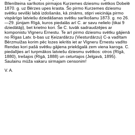
Bīlenšteina sarīkotos pirmajos Kurzemes dziesmu svētkos Dobelē
1870. g. uz Bērzes upes krasta. Šo pirmo Kurzemes dziesmu
svētku sevišķi labā izdošanās, kā zināms, stipri veicināja pirmo
vispārīgo latviešu dziedāšanas svētku sarīkošanu 1873. g. no 26.
—29. jūnijam Rīgā, kuros piedalās arī C. ar savu nelielo (tikai 9
dziedātāji), bet krietno kori. Še C. tuvāk sadraudzējies ar
komponistu Vīgneru Ernestu. Te arī pirmo dziesmu svētku gājienā
no Rīgas Latv. b-bas uz Ķeizardārzu (Viesturdārzu) C-a vadītam
Bērzmuižas korim pēc lozes iekritis iet ar Vīgneru Ernestu vadīto
Rendas kori pašā svētku gājiena priekšgalā zem viena karoga. C.
piedalījies arī turpmākos latviešu dziesmu svētkos: otros (Rīgā,
1880), trešajos (Rīgā, 1888) un ceturtajos (Jelgavā, 1895).
Saulainu mūža vakaru sirmajam censonim!
V. A.