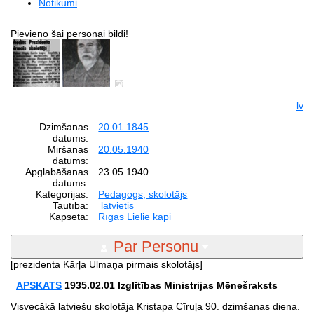
Notikumi
Pievieno šai personai bildi!
lv
Dzimšanas
20.01.1845
datums:
Miršanas
20.05.1940
datums:
Apglabāšanas
23.05.1940
datums:
Kategorijas:
Pedagogs, skolotājs
Tautība:
latvietis
Kapsēta:
Rīgas Lielie kapi
Par Personu
[prezidenta Kārļa Ulmaņa pirmais skolotājs]
APSKATS
1935.02.01
Izglītības Ministrijas Mēnešraksts
Visvecākā latviešu skolotāja Kristapa Cīruļa 90. dzimšanas diena.