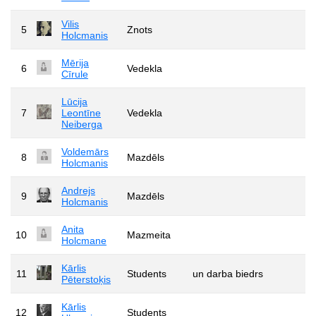
Vilis
5
Znots
Holcmanis
Mērija
6
Vedekla
Cīrule
Lūcija
7
Leontīne
Vedekla
Neiberga
Voldemārs
8
Mazdēls
Holcmanis
Andrejs
9
Mazdēls
Holcmanis
Anita
10
Mazmeita
Holcmane
Kārlis
11
Students
un darba biedrs
Pēterstoķis
Kārlis
12
Students