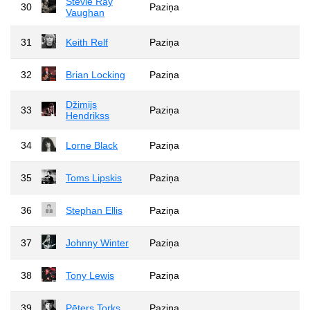
Stevie Ray
30
Paziņa
Vaughan
31
Keith Relf
Paziņa
32
Brian Locking
Paziņa
Džimijs
33
Paziņa
Hendrikss
34
Lorne Black
Paziņa
35
Toms Lipskis
Paziņa
36
Stephan Ellis
Paziņa
37
Johnny Winter
Paziņa
38
Tony Lewis
Paziņa
39
Pēters Torks
Paziņa