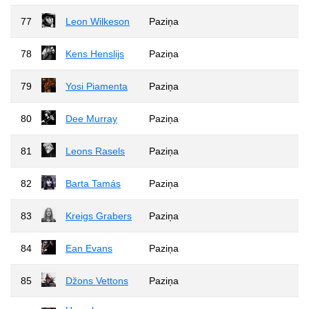
77
Leon Wilkeson
Paziņa
78
Kens Henslijs
Paziņa
79
Yosi Piamenta
Paziņa
80
Dee Murray
Paziņa
81
Leons Rasels
Paziņa
82
Barta Tamás
Paziņa
83
Kreigs Grabers
Paziņa
84
Ean Evans
Paziņa
85
Džons Vettons
Paziņa