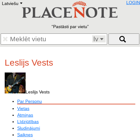
LOGIN
Latviešu
Deutsch
E
English
Русский
Lietuvių
Pastāsti par vietu
Latviešu
Francais
lv
Polski
Hebrew
Український
Leslijs Vests
Eestikeelne
Leslijs Vests
Par Personu
Vietas
Atmiņas
Līdzjūtības
Sludinājumi
Saiknes