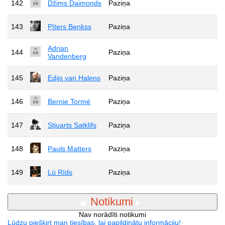
142
Džims Daimonds
Paziņa
143
Pīters Benkss
Paziņa
Adrian
144
Paziņa
Vandenberg
145
Edijs van Halens
Paziņa
146
Bernie Tormé
Paziņa
147
Stjuarts Satklifs
Paziņa
148
Pauls Matters
Paziņa
149
Lū Rīds
Paziņa
Notikumi
Nav norādīti notikumi
Lūdzu piešķirt man tiesības, lai papildinātu informāciju!