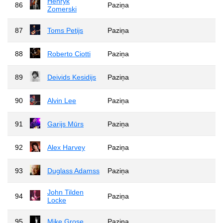
Henryk
86
Paziņa
Zomerski
87
Toms Petijs
Paziņa
88
Roberto Ciotti
Paziņa
89
Deivids Kesidijs
Paziņa
90
Alvin Lee
Paziņa
91
Garijs Mūrs
Paziņa
92
Alex Harvey
Paziņa
93
Duglass Adamss
Paziņa
John Tilden
94
Paziņa
Locke
95
Mike Grose
Paziņa