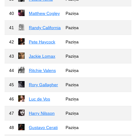
40
Matthew Cogley
Paziņa
41
Randy California
Paziņa
42
Pete Haycock
Paziņa
43
Jackie Lomax
Paziņa
44
Ritchie Valens
Paziņa
45
Rory Gallagher
Paziņa
46
Luc de Vos
Paziņa
47
Harry Nilsson
Paziņa
48
Gustavo Cerati
Paziņa