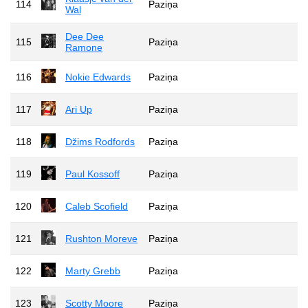
114
Paziņa
Wal
Dee Dee
115
Paziņa
Ramone
116
Nokie Edwards
Paziņa
117
Ari Up
Paziņa
118
Džims Rodfords
Paziņa
119
Paul Kossoff
Paziņa
120
Caleb Scofield
Paziņa
121
Rushton Moreve
Paziņa
122
Marty Grebb
Paziņa
123
Scotty Moore
Paziņa