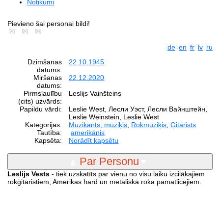
Notikumi
Pievieno šai personai bildi!
de
en
fr
lv
ru
Dzimšanas
22.10.1945
datums:
Miršanas
22.12.2020
datums:
Pirmslaulību
Leslijs Vainšteins
(cits) uzvārds:
Papildu vārdi:
Leslie West, Лесли Уэст, Лесли Вайнштейн,
Leslie Weinstein, Leslie West
Kategorijas:
Muzikants, mūziķis
,
Rokmūziķis
,
Ģitārists
Tautība:
amerikānis
Kapsēta:
Norādīt kapsētu
Par Personu
Leslijs Vests
- tiek uzskatīts par vienu no visu laiku izcilākajiem
rokģitāristiem, Amerikas hard un metāliskā roka pamatlicējiem.