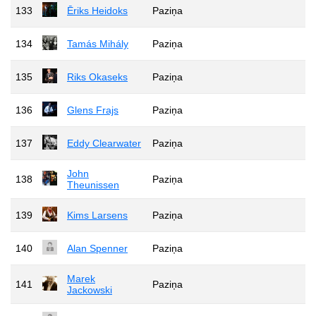
133
Ēriks Heidoks
Paziņa
134
Tamás Mihály
Paziņa
135
Riks Okaseks
Paziņa
136
Glens Frajs
Paziņa
137
Eddy Clearwater
Paziņa
John
138
Paziņa
Theunissen
139
Kims Larsens
Paziņa
140
Alan Spenner
Paziņa
Marek
141
Paziņa
Jackowski