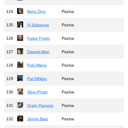
124
Bens Orrs
Paziņa
125
Vi Subversa
Paziņa
126
Fedor Frešo
Paziņa
127
Daevid Allen
Paziņa
128
Pols Allens
Paziņa
129
Pat DiNizio
Paziņa
130
Stīvs Prīsts
Paziņa
131
Gram Parsons
Paziņa
132
Jimmy Bain
Paziņa