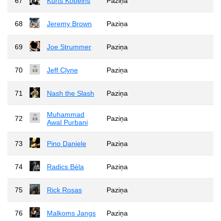
67
Kurts Kobeins
Paziņa
68
Jeremy Brown
Paziņa
69
Joe Strummer
Paziņa
70
Jeff Clyne
Paziņa
71
Nash the Slash
Paziņa
Muhammad
72
Paziņa
Awal Purbani
73
Pino Daniele
Paziņa
74
Radics Béla
Paziņa
75
Rick Rosas
Paziņa
76
Malkoms Jangs
Paziņa