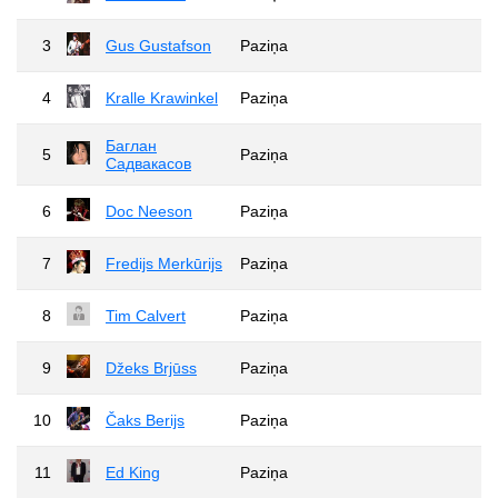
3
Gus Gustafson
Paziņa
4
Kralle Krawinkel
Paziņa
Баглан
5
Paziņa
Садвакасов
6
Doc Neeson
Paziņa
7
Fredijs Merkūrijs
Paziņa
8
Tim Calvert
Paziņa
9
Džeks Brjūss
Paziņa
10
Čaks Berijs
Paziņa
11
Ed King
Paziņa