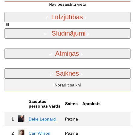
Nav pesaistītu vietu
Līdzjūtības
Sludinājumi
Atmiņas
Saiknes
Norādīt saikni
Saistītās
Saites
Apraksts
personas vārds
1
Deke Leonard
Paziņa
2
Carl Wilson
Paziņa