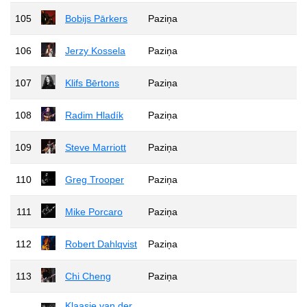
105
Bobijs Pārkers
Paziņa
106
Jerzy Kossela
Paziņa
107
Klifs Bērtons
Paziņa
108
Radim Hladík
Paziņa
109
Steve Marriott
Paziņa
110
Greg Trooper
Paziņa
111
Mike Porcaro
Paziņa
112
Robert Dahlqvist
Paziņa
113
Chi Cheng
Paziņa
Klaasje van der