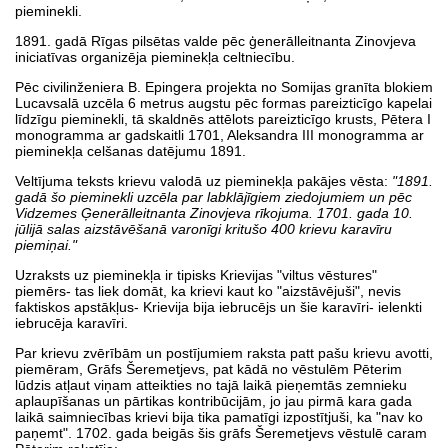
pieminekli.
1891. gadā Rīgas pilsētas valde pēc ģenerālleitnanta Zinovjeva
iniciatīvas organizēja pieminekļa celtniecību.
Pēc civilinženiera B. Epingera projekta no Somijas granīta blokiem
Lucavsalā uzcēla 6 metrus augstu pēc formas pareizticīgo kapelai
līdzīgu pieminekli, tā skaldnēs attēlots pareizticīgo krusts, Pētera I
monogramma ar gadskaitli 1701, Aleksandra III monogramma ar
pieminekļa celšanas datējumu 1891.
Veltījuma teksts krievu valodā uz pieminekļa pakājes vēsta:
"1891.
gadā šo pieminekli uzcēla par labklājīgiem ziedojumiem un pēc
Vidzemes Ģenerālleitnanta Zinovjeva rīkojuma. 1701. gada 10.
jūlijā salas aizstāvēšanā varonīgi kritušo 400 krievu karavīru
piemiņai."
Uzraksts uz pieminekļa ir tipisks Krievijas "viltus vēstures"
piemērs- tas liek domāt, ka krievi kaut ko "aizstāvējuši", nevis
faktiskos apstākļus- Krievija bija iebrucējs un šie karavīri- ielenkti
iebrucēja karavīri.
Par krievu zvērībām un postījumiem raksta patt pašu krievu avotti,
piemēram, Grāfs Šeremetjevs, pat kādā no vēstulēm Pēterim
lūdzis atļaut viņam atteikties no tajā laikā pieņemtās zemnieku
aplaupīšanas un pārtikas kontribūcijām, jo jau pirmā kara gada
laikā saimniecības krievi bija tika pamatīgi izpostītjuši, ka "nav ko
paņemt". 1702. gada beigās šis grāfs Šeremetjevs vēstulē caram