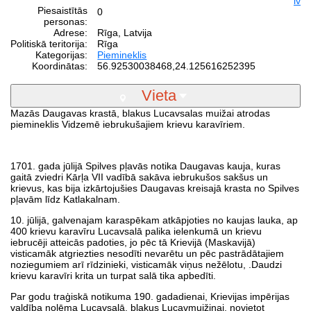
lv
Piesaistītās
0
personas:
Adrese:
Rīga, Latvija
Politiskā teritorija:
Rīga
Kategorijas:
Piemineklis
Koordinātas:
56.92530038468
,
24.125616252395
Vieta
Mazās Daugavas krastā, blakus Lucavsalas muižai atrodas
piemineklis Vidzemē iebrukušajiem krievu karavīriem.
1701. gada jūlijā Spilves pļavās notika Daugavas kauja, kuras
gaitā zviedri Kārļa VII vadībā sakāva iebrukušos sakšus un
krievus, kas bija izkārtojušies Daugavas kreisajā krasta no Spilves
pļavām līdz Katlakalnam.
10. jūlijā, galvenajam karaspēkam atkāpjoties no kaujas lauka, ap
400 krievu karavīru Lucavsalā palika ielenkumā un krievu
iebrucēji atteicās padoties, jo pēc tā Krievijā (Maskavijā)
visticamāk atgriezties nesodīti nevarētu un pēc pastrādātajiem
noziegumiem arī rīdzinieki, visticamāk viņus nežēlotu, .Daudzi
krievu karavīri krita un turpat salā tika apbedīti.
Par godu traģiskā notikuma 190. gadadienai, Krievijas impērijas
valdība nolēma Lucavsalā, blakus Lucavmuižiņai, novietot