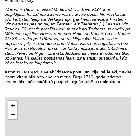
Pēterim rakstīja:
"Varenais Dievs un vissvētā dievmāte ir Tavu vēlēšanos
piepildījusi. Ienaidnieka zemē vairs nav, ko postīt. No Pleskavas
līdz Tērbatai, lejup pa Veļikajas upi, gar Peipusa ezera krastiem
līdz Narvas upes grīvai, ap Tērbatu, aiz Tērbatas [..] Laiuses līdz
Rēvelei, 50 verstis pret Rakveri un tālāk no Tērbatas uz augšu pa
Mētraines upi līdz Vircezeram, pret Helmi un Karksi, un aiz Karksi
līdz 38 verstīm pret Pērnavu, un no Rīgas līdz Valkai: viss ir
nopostīts, pilis ir uzspridzinātas. Nekas vairs nav saglabājies bez
Pērnavas un Rēveles, un šur tur kāda muiža jūrmalā. Citādi viss
starp Rēveli un Rīgu ir izravēts. Apdzīvotās vietas atrodamas tikai
uz kartes. Kā klājies postīšanas laikā, zina stāstīt gūstekņi [..] Ko
lai es iesāku ar laupījumu?"
Astoņus kara gadus vēlāk Vidzemē postījumi bija vēl lielāki, turklāt
visam citam bija pievienojies mēris. Rīgu 1710. gadā izdevās
ieņemt tikai pēc'vairāk kā pusgadu ilguša pilsētas aplenkuma.
+
−