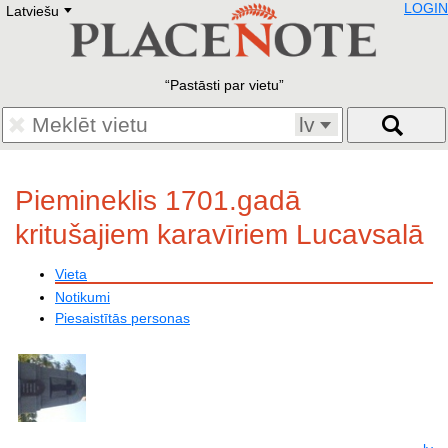
LOGIN
Latviešu
Deutsch
E
English
Русский
Lietuvių
Pastāsti par vietu
Latviešu
Francais
lv
Polski
Hebrew
Український
Piemineklis 1701.gadā
Eestikeelne
kritušajiem karavīriem Lucavsalā
Vieta
Notikumi
Piesaistītās personas