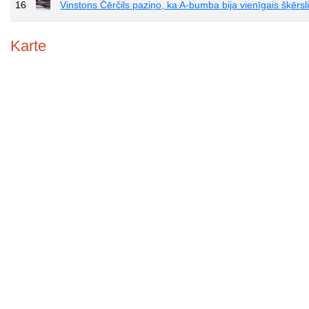
16
Vinstons Čērčils paziņo, ka A-bumba bija vienīgais šķērs
Karte