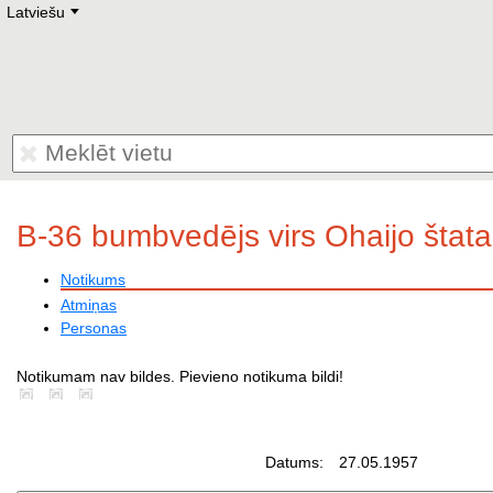
Latviešu
Deutsch
E
English
Русский
Lietuvių
Latviešu
Francais
Polski
Hebrew
Український
Eestikeelne
B-36 bumbvedējs virs Ohaijo šta
Notikums
Atmiņas
Personas
Notikumam nav bildes. Pievieno notikuma bildi!
Datums:
27.05.1957