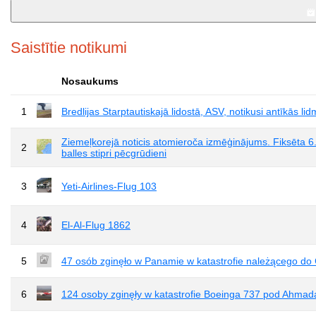
Saistītie notikumi
Nosaukums
1
Bredlijas Starptautiskajā lidostā, ASV, notikusi antīkās l
Ziemeļkorejā noticis atomieroča izmēģinājums. Fiksēta 6.
2
balles stipri pēcgrūdieni
3
Yeti-Airlines-Flug 103
4
El-Al-Flug 1862
5
47 osób zginęło w Panamie w katastrofie należącego do 
6
124 osoby zginęły w katastrofie Boeinga 737 pod Ahma