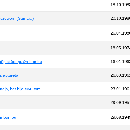
18.10.198
jbyszewem (Samarą)
20.10.198
26.04.198
18.05.197
radījusi ūdeņraža bumbu
16.01.196
a apturēta
26.09.196
ēja, bet bija tuvu tam
23.01.196
29.09.195
tombumbu
29.08.194