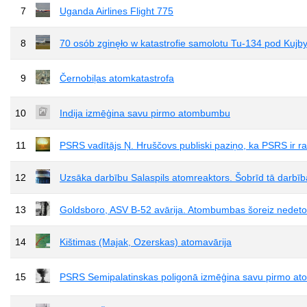
7
Uganda Airlines Flight 775
8
70 osób zginęło w katastrofie samolotu Tu-134 pod Ku
9
Černobiļas atomkatastrofa
10
Indija izmēģina savu pirmo atombumbu
11
PSRS vadītājs Ņ. Hruščovs publiski paziņo, ka PSRS ir 
12
Uzsāka darbību Salaspils atomreaktors. Šobrīd tā darbīb
13
Goldsboro, ASV B-52 avārija. Atombumbas šoreiz nedeton
14
Kištimas (Majak, Ozerskas) atomavārija
15
PSRS Semipalatinskas poligonā izmēģina savu pirmo a