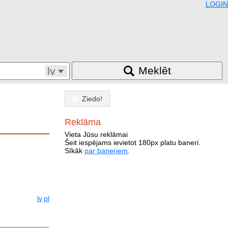
LOGIN
Meklēt
lv
Ziedo!
Reklāma
Vieta Jūsu reklāmai
Šeit iespējams ievietot 180px platu baneri.
Sīkāk
par baneriem
.
lv
pl