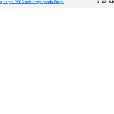
lis, kāpēc PSRS neiekaroja pārējo Eiropu
31.03.194