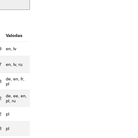
Valodas
9
en, lv
7
en, lv, ru
de, en, fr,
8
pl
de, ee, en,
2
pl, ru
2
pl
8
pl