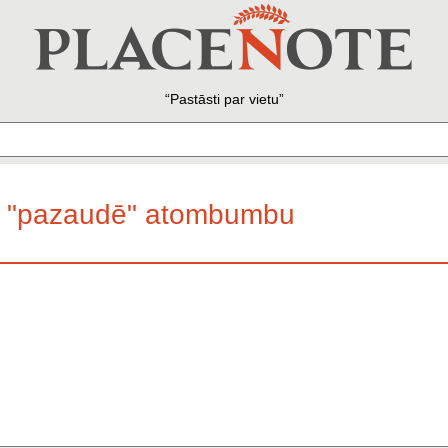
Pastāsti par vietu
ta "pazaudē" atombumbu