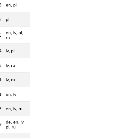
8
en, pl
6
pl
en, lv, pl,
6
ru
4
lv, pl
3
lv, ru
1
lv, ru
1
en, lv
7
en, lv, ru
de, en, lv,
9
pl, ru