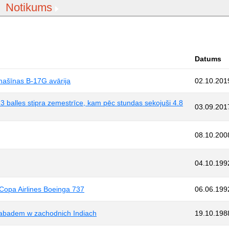
Notikums
Datums
idmašīnas B-17G avārija
02.10.201
3 balles stipra zemestrīce, kam pēc stundas sekojuši 4.8
03.09.201
08.10.200
04.10.199
Copa Airlines Boeinga 737
06.06.199
dabadem w zachodnich Indiach
19.10.198