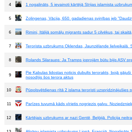
4
1 nogalināts, 5 ievainoti kārtējā Sīrijas islamista uzbrukum
5
Zolingenas, Vācija, 650. gadadienas svinības jeb "Daudzveid
6
Rimini, Itālijā somāļu migrants sadur 5 cilvēkus, tai skai
7
Terorista uzbrukums Oklendas, Jaunzēlande lielveikalā. S
8
Rolands Silaraups: Ja Tramps joprojām būtu bijis ASV prez
Pie Kabulas lidostas noticis dubults terorakts, bojā gājuši
9
nosodījis šos terora aktus
10
Pūpolsvētdienas rītā 2 islama teroristi uzspridzinājušies 
11
Parīzes tuvumā kāds vīrietis nogriezis galvu. Noziedzniek
12
Kārtējais uzbrukums ar nazi Gentē, Beļģijā. Policija neitra
13
Afgāņu islamista uzbrukums Lionā, Francijā. Nogalināts 1 