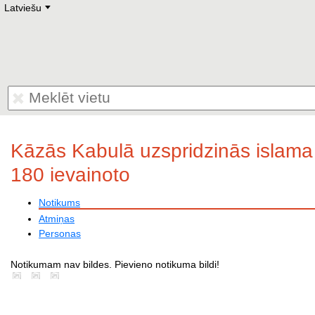
Latviešu
Deutsch
E
English
Русский
Lietuvių
Latviešu
Francais
Polski
Hebrew
Український
Eestikeelne
Kāzās Kabulā uzspridzinās islama t
180 ievainoto
Notikums
Atmiņas
Personas
Notikumam nav bildes. Pievieno notikuma bildi!