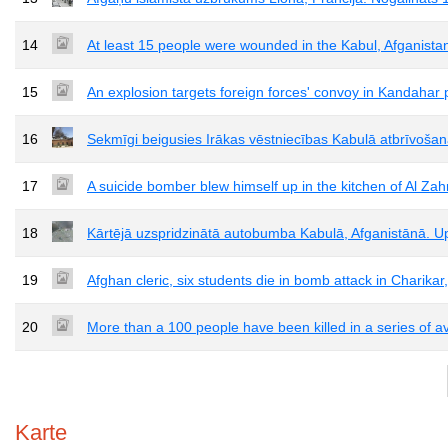
14
At least 15 people were wounded in the Kabul, Afganistan
15
An explosion targets foreign forces' convoy in Kandahar 
16
Sekmīgi beigusies Irākas vēstniecības Kabulā atbrīvošan
17
A suicide bomber blew himself up in the kitchen of Al Za
18
Kārtējā uzspridzinātā autobumba Kabulā, Afganistānā. U
19
Afghan cleric, six students die in bomb attack in Charikar
20
More than a 100 people have been killed in a series of a
Karte