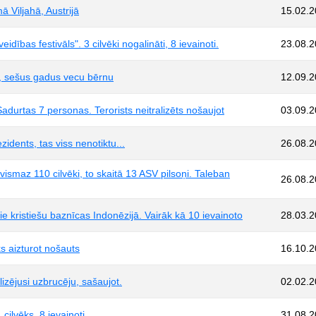
ā Viljahā, Austrijā
15.02.
ības festivāls". 3 cilvēki nogalināti, 8 ievainoti.
23.08.
tā, sešus gadus vecu bērnu
12.09.
adurtas 7 personas. Terorists neitralizēts nošaujot
03.09.
idents, tas viss nenotiktu...
26.08.
 vismaz 110 cilvēki, to skaitā 13 ASV pilsoņi. Taleban
26.08.
pie kristiešu baznīcas Indonēzijā. Vairāk kā 10 ievainoto
28.03.
s aizturot nošauts
16.10.
lizējusi uzbrucēju, sašaujot.
02.02.
cilvēks, 8 ievainoti
31.08.