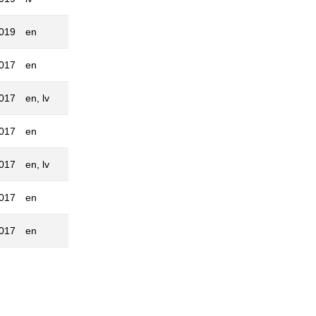
2019
en
2017
en
2017
en, lv
2017
en
2017
en, lv
2017
en
2017
en