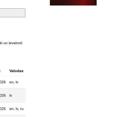
i un ievainoti
s
Valodas
2026
en, lv
2026
lv
2025
en, lv, ru