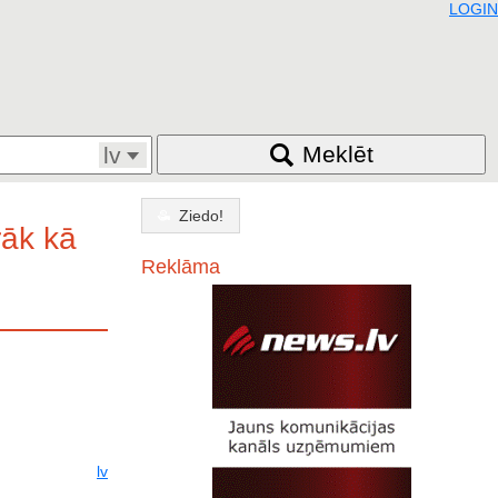
LOGIN
Meklēt
lv
Ziedo!
rāk kā
Reklāma
lv