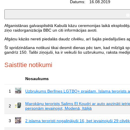
Datums:
16.08.2019
Afganistānas galvaspilsētā Kabulā kāzu ceremonijas laikā eksplodēju
ziņo raidorganizācija BBC un citi informācijas avoti.
Afgāņu kāzās nereti piedalās daudz cilvēku, arī šajās piedalījušies 
Šī spridzināšana notikusi tikai desmit dienas pēc tam, kad milzīgā spr
gandrīz 150. Talibi ziņojuši, ka ir veikuši šo uzbrukumu, raksta medijs
Saistītie notikumi
Nosaukums
1
Uzbrukums Berlīnes LGTBQ+ praidam. Islama terorists ar 
Marokāņu terorists Salims El Koudri ar auto apzināti ietr
2
personām ievainojot, Modenā, Itālijā
3
2 islama teroristi nogalinājuši 16, bet ievainojuši 29 cilvēk