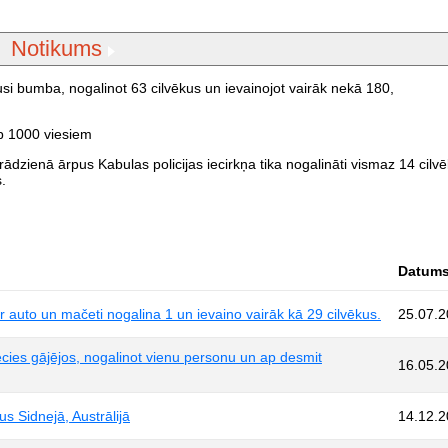
Notikums
si bumba, nogalinot 63 cilvēkus un ievainojot vairāk nekā 180,
ap 1000 viesiem
ādzienā ārpus Kabulas policijas iecirkņa tika nogalināti vismaz 14 cilvēk
.
Datum
auto un mačeti nogalina 1 un ievaino vairāk kā 29 cilvēkus.
25.07.
iecies gājējos, nogalinot vienu personu un ap desmit
16.05.
us Sidnejā, Austrālijā
14.12.