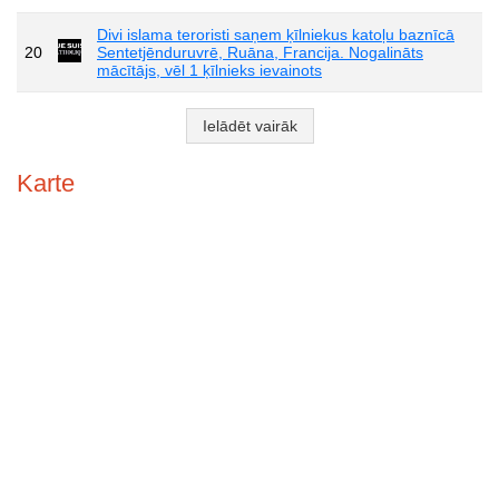
Divi islama teroristi saņem ķīlniekus katoļu baznīcā
20
Sentetjēnduruvrē, Ruāna, Francija. Nogalināts
mācītājs, vēl 1 ķīlnieks ievainots
Ielādēt vairāk
Karte