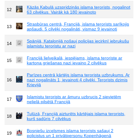
Kāzās Kabulā uzspridzinās islama terorists, nogalinot
12
63 cilvēkus. Vairāk kā 180 ievainoto
Strasbūras centrā, Francijā, islama terorists sarīkojis
13
apšaudi. 5 cilvēki nogalināti, vismaz 9 ievainoti
Spānijā, Katalonijā nošauj policijas iecirknī iebrukušu
14
islamistu teroristu ar nazi
Francijā lielveikalā, iespējams, islama teroriste ar
15
kartona griešanas nazi ievaino 2 cilvēkus
Parīzes centrā kārtējs islama terorista uzbrukums. Ar
16
nazi nogalināts 1, ievainoti 4 cilvēki. Terorists dzimis
Krievijā
Islamistu terorists ar āmuru uzbrucis 2 sievietēm
17
nelielā pilsētā Francijā
Tulūzā, Francijā aizturēts kārtējais islama terorists,
18
kurš sadūris 7 cilvēkus
Bosniešu izcelsmes islama terorists sašauj 2
19
policistus un 1 privātpersonu Kopenhāgenā