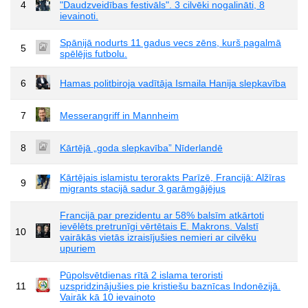
4
"Daudzveidības festivāls". 3 cilvēki nogalināti, 8
ievainoti.
Spānijā nodurts 11 gadus vecs zēns, kurš pagalmā
5
spēlējis futbolu.
6
Hamas politbiroja vadītāja Ismaila Hanija slepkavība
7
Messerangriff in Mannheim
8
Kārtējā „goda slepkavība” Nīderlandē
Kārtējais islamistu terorakts Parīzē, Francijā: Alžīras
9
migrants stacijā sadur 3 garāmgājējus
Francijā par prezidentu ar 58% balsīm atkārtoti
ievēlēts pretrunīgi vērtētais E. Makrons. Valstī
10
vairākās vietās izraisījušies nemieri ar cilvēku
upuriem
Pūpolsvētdienas rītā 2 islama teroristi
11
uzspridzinājušies pie kristiešu baznīcas Indonēzijā.
Vairāk kā 10 ievainoto