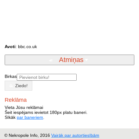
Avoti
: bbc.co.uk
Atmiņas
Birkas
Ziedo!
Reklāma
Vieta Jūsu reklāmai
Šeit iespējams ievietot 180px platu baneri.
Sīkāk
par baneriem
.
© Nekropole Info, 2016
Vairāk par autortiesībām