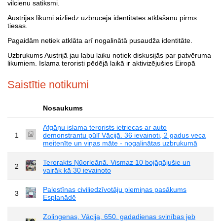
vilcienu satiksmi.
Austrijas likumi aizliedz uzbrucēja identitātes atklāšanu pirms
tiesas.
Pagaidām netiek atklāta arī nogalinātā pusaudža identitāte.
Uzbrukums Austrijā jau labu laiku notiek diskusijās par patvēruma
likumiem. Islama teroristi pēdējā laikā ir aktivizējušies Eiropā
Saistītie notikumi
Nosaukums
Afgāņu islama terorists ietriecas ar auto
1
demonstrantu pūlī Vācijā. 36 ievainoti, 2 gadus veca
meitenīte un viņas māte - nogalinātas uzbrukumā
Terorakts Ņūorleānā. Vismaz 10 bojāgājušie un
2
vairāk kā 30 ievainoto
Palestīnas civiliedzīvotāju piemiņas pasākums
3
Esplanādē
Zolingenas, Vācija, 650. gadadienas svinības jeb