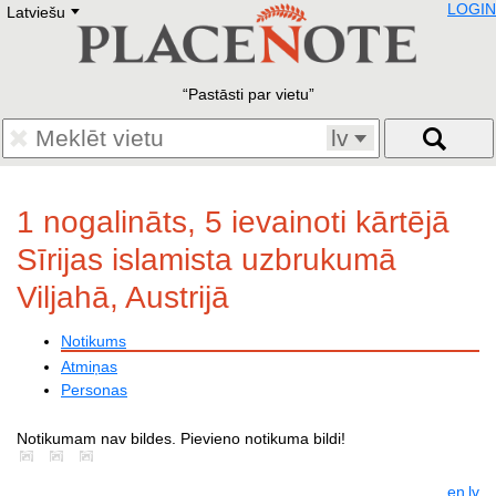
LOGIN
Latviešu
Deutsch
E
English
Русский
Lietuvių
Pastāsti par vietu
Latviešu
Francais
lv
Polski
Hebrew
Український
1 nogalināts, 5 ievainoti kārtējā
Eestikeelne
Sīrijas islamista uzbrukumā
Viljahā, Austrijā
Notikums
Atmiņas
Personas
Notikumam nav bildes. Pievieno notikuma bildi!
en
lv