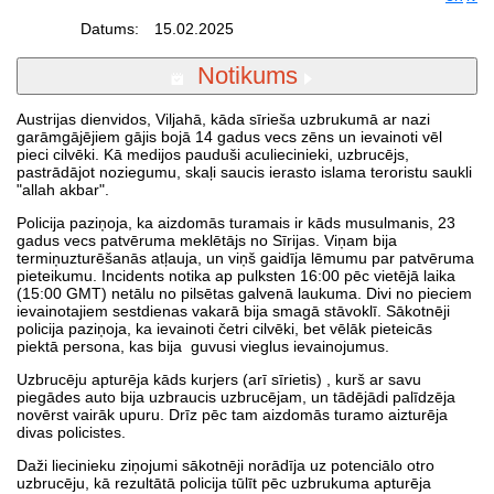
Datums:
15.02.2025
Notikums
Austrijas dienvidos, Viljahā, kāda sīrieša uzbrukumā ar nazi
garāmgājējiem gājis bojā 14 gadus vecs zēns un ievainoti vēl
pieci cilvēki. Kā medijos pauduši aculiecinieki, uzbrucējs,
pastrādājot noziegumu, skaļi saucis ierasto islama teroristu saukli
"allah akbar".
Policija paziņoja, ka aizdomās turamais ir kāds musulmanis, 23
gadus vecs patvēruma meklētājs no Sīrijas. Viņam bija
termiņuzturēšanās atļauja, un viņš gaidīja lēmumu par patvēruma
pieteikumu. Incidents notika ap pulksten 16:00 pēc vietējā laika
(15:00 GMT) netālu no pilsētas galvenā laukuma. Divi no pieciem
ievainotajiem sestdienas vakarā bija smagā stāvoklī. Sākotnēji
policija paziņoja, ka ievainoti četri cilvēki, bet vēlāk pieteicās
piektā persona, kas bija guvusi vieglus ievainojumus.
Uzbrucēju apturēja kāds kurjers (arī sīrietis) , kurš ar savu
piegādes auto bija uzbraucis uzbrucējam, un tādējādi palīdzēja
novērst vairāk upuru. Drīz pēc tam aizdomās turamo aizturēja
divas policistes.
Daži liecinieku ziņojumi sākotnēji norādīja uz potenciālo otro
uzbrucēju, kā rezultātā policija tūlīt pēc uzbrukuma apturēja