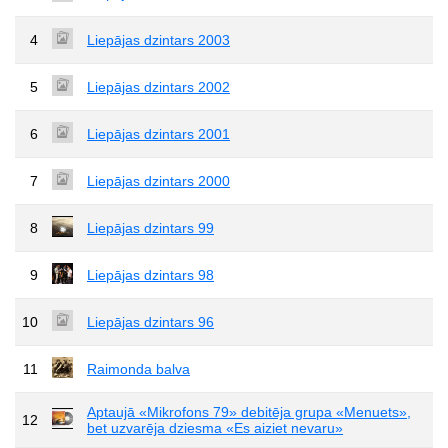
4
Liepājas dzintars 2003
5
Liepājas dzintars 2002
6
Liepājas dzintars 2001
7
Liepājas dzintars 2000
8
Liepājas dzintars 99
9
Liepājas dzintars 98
10
Liepājas dzintars 96
11
Raimonda balva
Aptaujā «Mikrofons 79» debitēja grupa «Menuets»,
12
bet uzvarēja dziesma «Es aiziet nevaru»