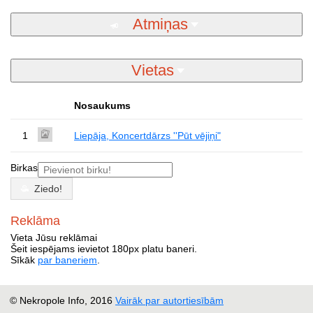
Atmiņas
Vietas
Nosaukums
1
Liepāja, Koncertdārzs ''Pūt vējiņi"
Birkas
Ziedo!
Reklāma
Vieta Jūsu reklāmai
Šeit iespējams ievietot 180px platu baneri.
Sīkāk
par baneriem
.
© Nekropole Info, 2016
Vairāk par autortiesībām