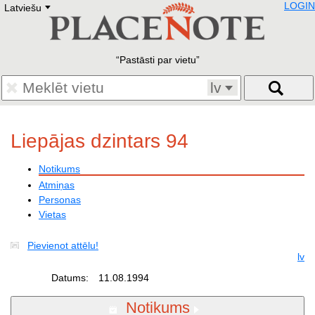
LOGIN
Latviešu
Deutsch
E
English
Русский
Lietuvių
Pastāsti par vietu
Latviešu
Francais
lv
Polski
Hebrew
Український
Liepājas dzintars 94
Eestikeelne
Notikums
Atmiņas
Personas
Vietas
Pievienot attēlu!
lv
Datums:
11.08.1994
Notikums