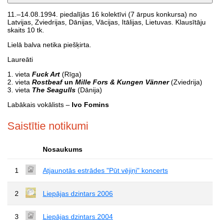
11.–14.08.1994. piedalījās 16 kolektīvi (7 ārpus konkursa) no
Latvijas, Zviedrijas, Dānijas, Vācijas, Itālijas, Lietuvas. Klausītāju
skaits 10 tk.
Lielā balva netika piešķirta.
Laureāti
1. vieta
Fuck Art
(Rīga)
2. vieta
Rostbeaf
un
Mille Fors & Kungen
Vänner
(Zviedrija)
3. vieta
The Seagulls
(Dānija)
Labākais vokālists –
Ivo Fomins
Saistītie notikumi
Nosaukums
1
Atjaunotās estrādes "Pūt vējiņi" koncerts
2
Liepājas dzintars 2006
3
Liepājas dzintars 2004