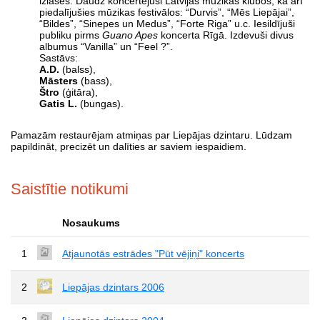
izlasēs. Daudz koncertējuši Latvijas mūzikas klubos, kā arī
piedalījušies mūzikas festivālos: “Durvis”, “Mēs Liepājai”,
“Bildes”, “Sinepes un Medus”, “Forte Riga” u.c. Iesildījuši
publiku pirms
Guano Apes
koncerta Rīgā. Izdevuši divus
albumus “Vanilla” un “Feel ?”.
Sastāvs:
A.D.
(balss),
Māsters
(bass),
Štro
(ģitāra),
Gatis L.
(bungas).
Pamazām restaurējam atmiņas par Liepājas dzintaru. Lūdzam
papildināt, precizēt un dalīties ar saviem iespaidiem.
Saistītie notikumi
Nosaukums
1
Atjaunotās estrādes "Pūt vējiņi" koncerts
2
Liepājas dzintars 2006