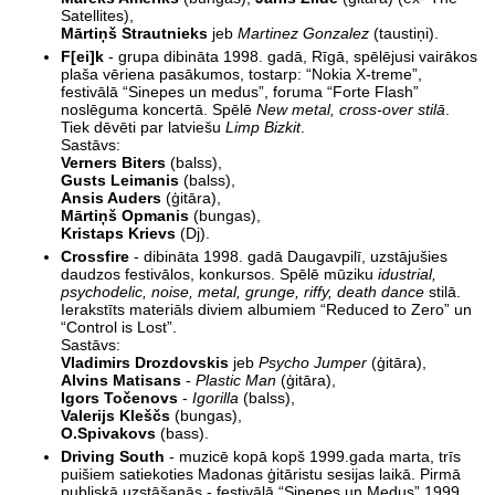
Satellites),
Mārtiņš Strautnieks
jeb
Martinez Gonzalez
(taustiņi).
F[ei]k
- grupa dibināta 1998. gadā, Rīgā, spēlējusi vairākos
plaša vēriena pasākumos, tostarp: “Nokia X-treme”,
festivālā “Sinepes un medus”, foruma “Forte Flash”
noslēguma koncertā. Spēlē
New metal, cross-over stilā
.
Tiek dēvēti par latviešu
Limp Bizkit
.
Sastāvs:
Verners Biters
(balss),
Gusts Leimanis
(balss),
Ansis Auders
(ģitāra),
Mārtiņš Opmanis
(bungas),
Kristaps Krievs
(Dj).
Crossfire
- dibināta 1998. gadā Daugavpilī, uzstājušies
daudzos festivālos, konkursos. Spēlē mūziku
idustrial,
psychodelic, noise, metal, grunge, riffy, death dance
stilā.
Ierakstīts materiāls diviem albumiem “Reduced to Zero” un
“Control is Lost”.
Sastāvs:
Vladimirs Drozdovskis
jeb
Psycho Jumper
(ģitāra),
Alvins Matisans
-
Plastic Man
(ģitāra),
Igors Točenovs
-
Igorilla
(balss),
Valerijs Kleščs
(bungas),
O.Spivakovs
(bass).
Driving South
- muzicē kopā kopš 1999.gada marta, trīs
puišiem satiekoties Madonas ģitāristu sesijas laikā. Pirmā
publiskā uzstāšanās - festivālā “Sinepes un Medus” 1999.