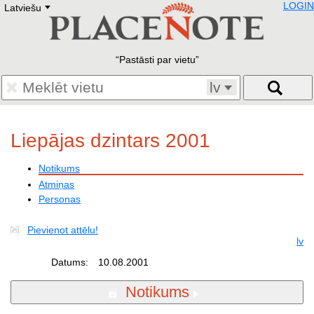
LOGIN
Latviešu
Deutsch
E
English
Русский
Lietuvių
Pastāsti par vietu
Latviešu
Francais
lv
Polski
Hebrew
Український
Liepājas dzintars 2001
Eestikeelne
Notikums
Atmiņas
Personas
Pievienot attēlu!
lv
Datums:
10.08.2001
Notikums