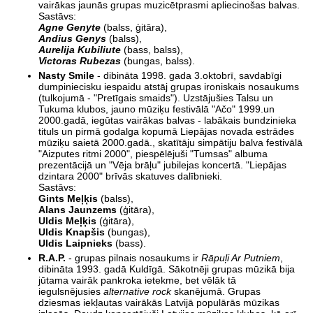
vairākas jaunās grupas muzicētprasmi apliecinošas balvas.
Sastāvs:
Agne Genyte
(balss, ģitāra),
Andius Genys
(balss),
Aurelija Kubiliute
(bass, balss),
Victoras Rubezas
(bungas, balss).
Nasty Smile
- dibināta 1998. gada 3.oktobrī, savdabīgi
dumpiniecisku iespaidu atstāj grupas ironiskais nosaukums
(tulkojumā - "Pretīgais smaids"). Uzstājušies Talsu un
Tukuma klubos, jauno mūziķu festivālā "Ačo" 1999.un
2000.gadā, iegūtas vairākas balvas - labākais bundzinieka
tituls un pirmā godalga kopumā Liepājas novada estrādes
mūziķu saietā 2000.gadā., skatītāju simpātiju balva festivālā
"Aizputes ritmi 2000", piespēlējuši "Tumsas" albuma
prezentācijā un "Vēja brāļu" jubilejas koncertā. "Liepājas
dzintara 2000" brīvās skatuves dalībnieki.
Sastāvs:
Gints Meļķis
(balss),
Alans Jaunzems
(ģitāra),
Uldis Meļķis
(ģitāra),
Uldis Knapšis
(bungas),
Uldis Laipnieks
(bass).
R.A.P.
- grupas pilnais nosaukums ir
Rāpuļi Ar Putniem
,
dibināta 1993. gadā Kuldīgā. Sākotnēji grupas mūzikā bija
jūtama vairāk pankroka ietekme, bet vēlāk tā
iegulsnējusies
alternative rock
skanējumā. Grupas
dziesmas iekļautas vairākās Latvijā populārās mūzikas