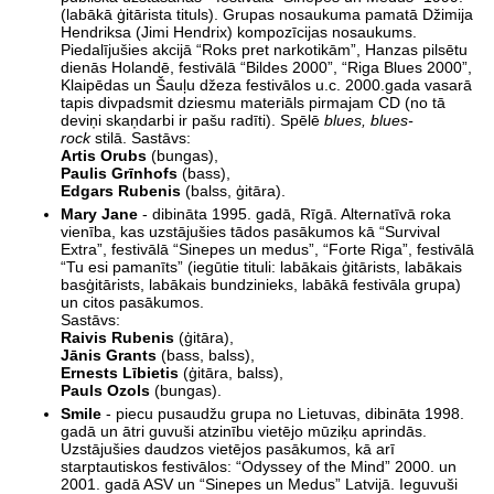
(labākā ģitārista tituls). Grupas nosaukuma pamatā Džimija
Hendriksa (Jimi Hendrix) kompozīcijas nosaukums.
Piedalījušies akcijā “Roks pret narkotikām”, Hanzas pilsētu
dienās Holandē, festivālā “Bildes 2000”, “Riga Blues 2000”,
Klaipēdas un Šauļu džeza festivālos u.c. 2000.gada vasarā
tapis divpadsmit dziesmu materiāls pirmajam CD (no tā
deviņi skaņdarbi ir pašu radīti). Spēlē
blues, blues-
rock
stilā. Sastāvs:
Artis Orubs
(bungas),
Paulis Grīnhofs
(bass),
Edgars Rubenis
(balss, ģitāra).
Mary Jane
- dibināta 1995. gadā, Rīgā. Alternatīvā roka
vienība, kas uzstājušies tādos pasākumos kā “Survival
Extra”, festivālā “Sinepes un medus”, “Forte Riga”, festivālā
“Tu esi pamanīts” (iegūtie tituli: labākais ģitārists, labākais
basģitārists, labākais bundzinieks, labākā festivāla grupa)
un citos pasākumos.
Sastāvs:
Raivis Rubenis
(ģitāra),
Jānis Grants
(bass, balss),
Ernests Lībietis
(ģitāra, balss),
Pauls Ozols
(bungas).
Smile
- piecu pusaudžu grupa no Lietuvas, dibināta 1998.
gadā un ātri guvuši atzinību vietējo mūziķu aprindās.
Uzstājušies daudzos vietējos pasākumos, kā arī
starptautiskos festivālos: “Odyssey of the Mind” 2000. un
2001. gadā ASV un “Sinepes un Medus” Latvijā. Ieguvuši