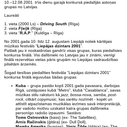
10.–12.08.2001. tr\is dienu garajā konkursā piedalījās astoņas
grupas no Latvijas.
Laureāti
1. vieta (2000 Ls) –
Driving South
(Rīga)
2. vieta
F(ei)k
(Rīga)
3. vieta “
R.A.P
.” (Kuldīga – Rīga)
No 2001.gada 10. līdz 12. augustam Liepājā notiek kārtējais
mūzikas festivāls “
Liepājas dzintars 2001
”.
Pašlaik jau ir noskaidrotas gandrīz visas grupas, kuras piedalīsies
konkursa finālā. Visi dalībnieki no Latvijas jau ir zināmi, vienīgi
finālā rezervētas vietas pāris grupām no Liepājas sadraudzības
pilsētām ārzemēs.
Šogad tiesības piedalīties festivāla “Liepājas dzintars 2001”
konkursa finālā ieguvušas šādas grupas:
Kuba
– grupa pastāv kopš 2001.gada pavasara, darbojas
Rīgā, uzstājusies kubā “Metro”, klubā “Casablanca”, savas
mūzikas stilu raksturo kā
jazz, bossa-nova, samba, post-
rock
, citkārt
copymusic
, kas varētu nozīmēt - kopēt un
attīstīt atpazīstamas muzikālas iezīmes savā interpretācijā,
par vadošo motīvu uzskatot katra grupas dalībnieka
personīgo radošo izpausmi. Sastāvs:
Toms Ostrovskis
(bass) (ex- The Satellites),
Arnis Račinskis
(ģitāra) (ex- Dull Doll),
Mareks Ameriks
(bungas),
Jānis Žilde
(ģitāra) (ex- The