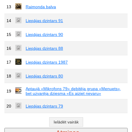
13
Raimonda balva
14
Liepājas dzintars 91
15
Liepājas dzintars 90
16
Liepājas dzintars 88
17
Liepājas dzintars 1987
18
Liepājas dzintars 80
Aptaujā «Mikrofons 79» debitēja grupa «Menuets»,
19
bet uzvarēja dziesma «Es aiziet nevaru»
20
Liepājas dzintars 79
Ielādēt vairāk