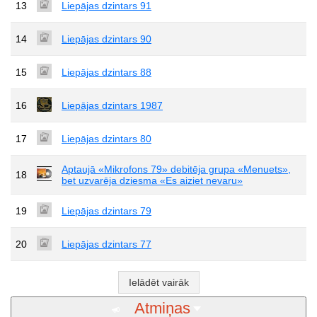
13
Liepājas dzintars 91
14
Liepājas dzintars 90
15
Liepājas dzintars 88
16
Liepājas dzintars 1987
17
Liepājas dzintars 80
Aptaujā «Mikrofons 79» debitēja grupa «Menuets»,
18
bet uzvarēja dziesma «Es aiziet nevaru»
19
Liepājas dzintars 79
20
Liepājas dzintars 77
Ielādēt vairāk
Atmiņas