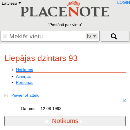
LOGIN
Latviešu
Deutsch
E
English
Русский
Lietuvių
Pastāsti par vietu
Latviešu
Francais
lv
Polski
Hebrew
Український
Liepājas dzintars 93
Eestikeelne
Notikums
Atmiņas
Personas
Pievienot attēlu!
lv
Datums:
12.08.1993
Notikums