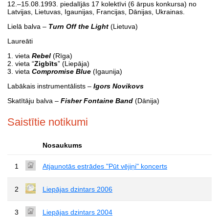
12.–15.08.1993. piedalījās 17 kolektīvi (6 ārpus konkursa) no
Latvijas, Lietuvas, Igaunijas, Francijas, Dānijas, Ukrainas.
Lielā balva –
Turn Off the Light
(Lietuva)
Laureāti
1. vieta
Rebel
(Rīga)
2. vieta “
Zigbīts
” (Liepāja)
3. vieta
Compromise Blue
(Igaunija)
Labākais instrumentālists –
Igors Novikovs
Skatītāju balva –
Fisher Fontaine Band
(Dānija)
Saistītie notikumi
Nosaukums
1
Atjaunotās estrādes "Pūt vējiņi" koncerts
2
Liepājas dzintars 2006
3
Liepājas dzintars 2004