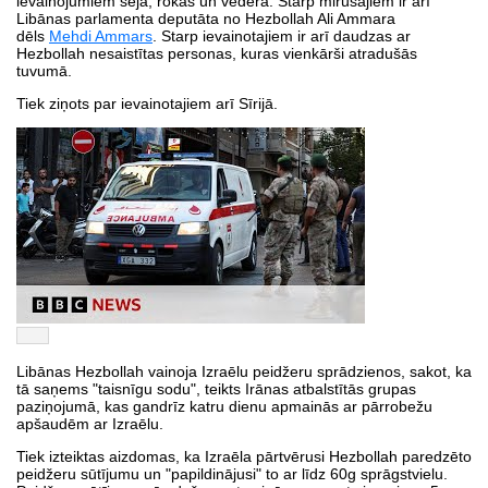
ievainojumiem sejā, rokās un vēderā. Starp mirušajiem ir arī
Libānas parlamenta deputāta no Hezbollah Ali Ammara
dēls
Mehdi Ammars
. Starp ievainotajiem ir arī daudzas ar
Hezbollah nesaistītas personas, kuras vienkārši atradušās
tuvumā.
Tiek ziņots par ievainotajiem arī Sīrijā.
Libānas Hezbollah vainoja Izraēlu peidžeru sprādzienos, sakot, ka
tā saņems "taisnīgu sodu", teikts Irānas atbalstītās grupas
paziņojumā, kas gandrīz katru dienu apmainās ar pārrobežu
apšaudēm ar Izraēlu.
Tiek izteiktas aizdomas, ka Izraēla pārtvērusi Hezbollah paredzēto
peidžeru sūtījumu un "papildinājusi" to ar līdz 60g sprāgstvielu.