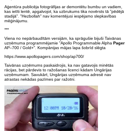
Aģentūra publicēja fotogrāfijas ar demontētu bumbu un vadiem,
kas ietīti lentē, apgalvojot, ka uzbrukums tika novērsts tā "pēdējā
stadijā". "Hezbollah" nav komentējusi iespējamo slepkavības
mēģinājumu.
***
Viena no nepārbaudītām versijām, ka sprāgušie bijuši Taivānas
uzņēmuma programmējamie "Apollo Programmable Alpha
Pager
AP–700 / Gold+". Kompānijas mājas lapa šobrīd slēgta
https://www.apollopagers.com/shop/ap700/
Taivānas uzņēmums paskaidrojis, ka nav gatavojis minētās
rācijas, bet pārdevis to ražošanas licenci kādam Ungārijas
uzņēmumam. Savukārt, Ungārijas uzņēmuma adresē nav
atrastas nekādas pazīmes par ražotni.