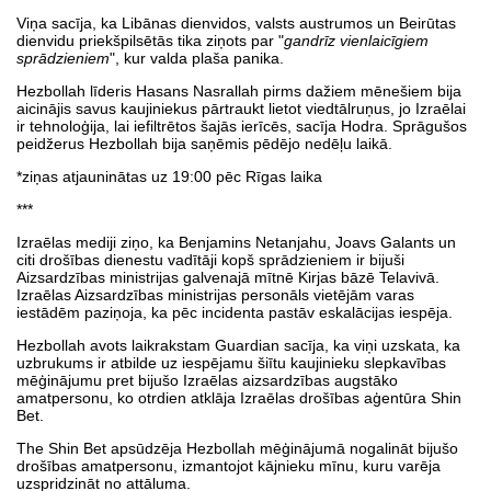
Viņa sacīja, ka Libānas dienvidos, valsts austrumos un Beirūtas
dienvidu priekšpilsētās tika ziņots par "
gandrīz vienlaicīgiem
sprādzieniem
", kur valda plaša panika.
Hezbollah līderis Hasans Nasrallah pirms dažiem mēnešiem bija
aicinājis savus kaujiniekus pārtraukt lietot viedtālruņus, jo Izraēlai
ir tehnoloģija, lai iefiltrētos šajās ierīcēs, sacīja Hodra. Sprāgušos
peidžerus Hezbollah bija saņēmis pēdējo nedēļu laikā.
*ziņas atjauninātas uz 19:00 pēc Rīgas laika
***
Izraēlas mediji ziņo, ka Benjamins Netanjahu, Joavs Galants un
citi drošības dienestu vadītāji kopš sprādzieniem ir bijuši
Aizsardzības ministrijas galvenajā mītnē Kirjas bāzē Telavivā.
Izraēlas Aizsardzības ministrijas personāls vietējām varas
iestādēm paziņoja, ka pēc incidenta pastāv eskalācijas iespēja.
Hezbollah avots laikrakstam Guardian sacīja, ka viņi uzskata, ka
uzbrukums ir atbilde uz iespējamu šiītu kaujinieku slepkavības
mēģinājumu pret bijušo Izraēlas aizsardzības augstāko
amatpersonu, ko otrdien atklāja Izraēlas drošības aģentūra Shin
Bet.
The Shin Bet apsūdzēja Hezbollah mēģinājumā nogalināt bijušo
drošības amatpersonu, izmantojot kājnieku mīnu, kuru varēja
uzspridzināt no attāluma.