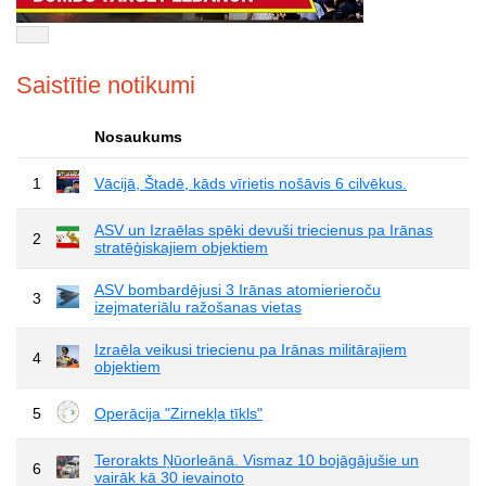
Saistītie notikumi
Nosaukums
1
Vācijā, Štadē, kāds vīrietis nošāvis 6 cilvēkus.
ASV un Izraēlas spēki devuši triecienus pa Irānas
2
stratēģiskajiem objektiem
ASV bombardējusi 3 Irānas atomierieroču
3
izejmateriālu ražošanas vietas
Izraēla veikusi triecienu pa Irānas militārajiem
4
objektiem
5
Operācija "Zirnekļa tīkls"
Terorakts Ņūorleānā. Vismaz 10 bojāgājušie un
6
vairāk kā 30 ievainoto