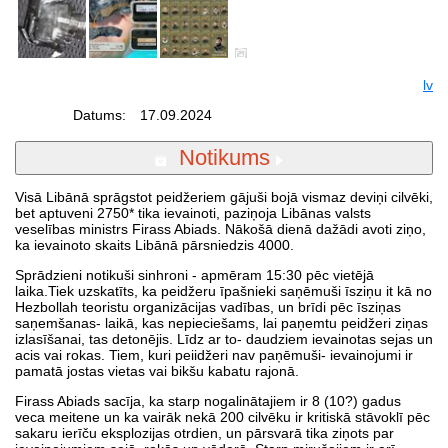
lv
Datums:
17.09.2024
Notikums
Visā Libānā sprāgstot peidžeriem gājuši bojā vismaz deviņi cilvēki,
bet aptuveni 2750* tika ievainoti, paziņoja Libānas valsts
veselības ministrs Firass Abiads. Nākošā dienā dažādi avoti ziņo,
ka ievainoto skaits Libānā pārsniedzis 4000.
Sprādzieni notikuši sinhroni - apmēram 15:30 pēc vietējā
laika.Tiek uzskatīts, ka peidžeru īpašnieki saņēmuši īsziņu it kā no
Hezbollah teoristu organizācijas vadības, un brīdi pēc īsziņas
saņemšanas- laikā, kas nepieciešams, lai paņemtu peidžeri ziņas
izlasīšanai, tas detonējis. Līdz ar to- daudziem ievainotas sejas un
acis vai rokas. Tiem, kuri peiidžeri nav paņēmuši- ievainojumi ir
pamatā jostas vietas vai bikšu kabatu rajonā.
Firass Abiads sacīja, ka starp nogalinātajiem ir 8 (10?) gadus
veca meitene un ka vairāk nekā 200 cilvēku ir kritiskā stāvoklī pēc
sakaru ierīču eksplozijas otrdien, un pārsvarā tika ziņots par