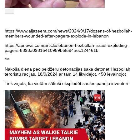
https://www.aljazeera.com/news/2024/9/17/dozens-of-hezbollah-
members-wounded-after-pagers-explode-in-lebanon
https://apnews.com/article/lebanon-hezbollah-israel-exploding-
pagers-8893a09816410959b6fe94aec124461b
***
Nākošā dienā pēc peidžeru detonācijas sāka detonēt Hezbollah
teroristu rācijas, 18/9/2024 ar tām 14 likvidējot, 450 ievainojot
Tiek ziņots, ka vietām sākuši eksplodēt saules paneļu inventori