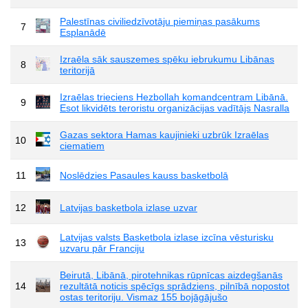
Palestīnas civiliedzīvotāju piemiņas pasākums
7
Esplanādē
Izraēla sāk sauszemes spēku iebrukumu Libānas
8
teritorijā
Izraēlas trieciens Hezbollah komandcentram Libānā.
9
Esot likvidēts teroristu organizācijas vadītājs Nasralla
Gazas sektora Hamas kaujinieki uzbrūk Izraēlas
10
ciematiem
11
Noslēdzies Pasaules kauss basketbolā
12
Latvijas basketbola izlase uzvar
Latvijas valsts Basketbola izlase izcīna vēsturisku
13
uzvaru pār Franciju
Beirutā, Libānā, pirotehnikas rūpnīcas aizdegšanās
14
rezultātā noticis spēcīgs sprādziens, pilnībā nopostot
ostas teritoriju. Vismaz 155 bojāgājušo