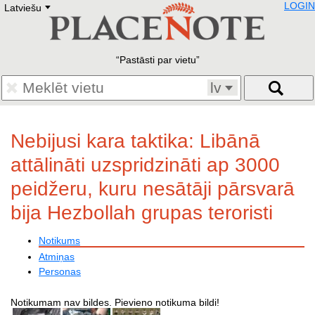
LOGIN
Latviešu
Deutsch
E
English
Русский
Lietuvių
Pastāsti par vietu
Latviešu
Francais
lv
Polski
Hebrew
Український
Nebijusi kara taktika: Libānā
Eestikeelne
attālināti uzspridzināti ap 3000
peidžeru, kuru nesātāji pārsvarā
bija Hezbollah grupas teroristi
Notikums
Atmiņas
Personas
Notikumam nav bildes. Pievieno notikuma bildi!