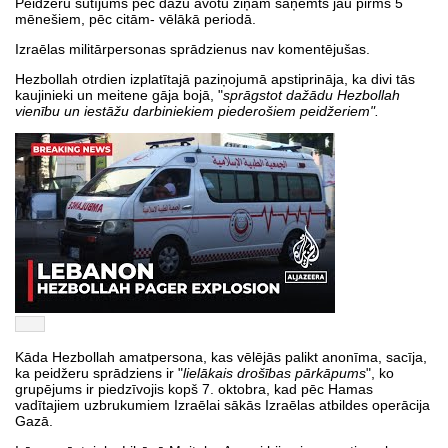
Peidžeru sūtījums pēc dažu avotu ziņām saņemts jau pirms 5
mēnešiem, pēc citām- vēlākā periodā.
Izraēlas militārpersonas sprādzienus nav komentējušas.
Hezbollah otrdien izplatītajā paziņojumā apstiprināja, ka divi tās
kaujinieki un meitene gāja bojā, "
sprāgstot dažādu Hezbollah
vienību un iestāžu darbiniekiem piederošiem peidžeriem".
Kāda Hezbollah amatpersona, kas vēlējās palikt anonīma, sacīja,
ka peidžeru sprādziens ir "
lielākais drošības pārkāpums
", ko
grupējums ir piedzīvojis kopš 7. oktobra, kad pēc Hamas
vadītajiem uzbrukumiem Izraēlai sākās Izraēlas atbildes operācija
Gazā.