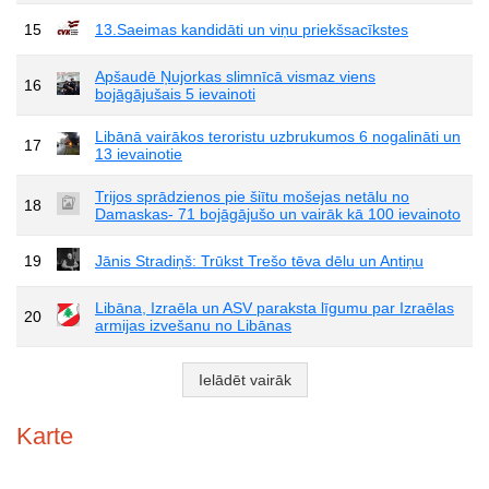
15
13.Saeimas kandidāti un viņu priekšsacīkstes
Apšaudē Ņujorkas slimnīcā vismaz viens
16
bojāgājušais 5 ievainoti
Libānā vairākos teroristu uzbrukumos 6 nogalināti un
17
13 ievainotie
Trijos sprādzienos pie šiītu mošejas netālu no
18
Damaskas- 71 bojāgājušo un vairāk kā 100 ievainoto
19
Jānis Stradiņš: Trūkst Trešo tēva dēlu un Antiņu
Libāna, Izraēla un ASV paraksta līgumu par Izraēlas
20
armijas izvešanu no Libānas
Ielādēt vairāk
Karte