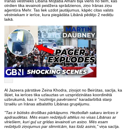
Irānas vēstnieks Libānā Mojtaba Amani bija viens no tiem, kas
otrdien tika ievainoti peidžera sprādzienos, ziņo Irānas ziņu
aģentūra Mehr. Tas liek uzdot jautājumus, kāpēc citas valsts
vēstniekam ir ierīce, kura piegādāta Libānā pēdējo 2 nedēļu
laikā.
Al Jazeera pārstāve Zeina Khodra, ziņojot no Beirūtas, sacīja, ka
šķiet, ka ierīces tika uzlauztas un uzspridzinātas koordinētā
uzbrukumā, kas ir "
nozīmīgs pavērsiens
" karadarbībā starp
Izraēlu un Irānas atbalstīto Libānas grupējumu.
"Tas ir būtisks drošības pārkāpums. Hezbollah sakaru ierīces ir
apdraudētas. Mēs esam redzējuši attēlus no visas Libānas ar
vīriešiem, kuri guļ uz grīdas ievainoti un asiņo. Mēs esam
redzējuši ziņojumus par slimnīcām, kas lūdz asinis,"
viņa sacīja.