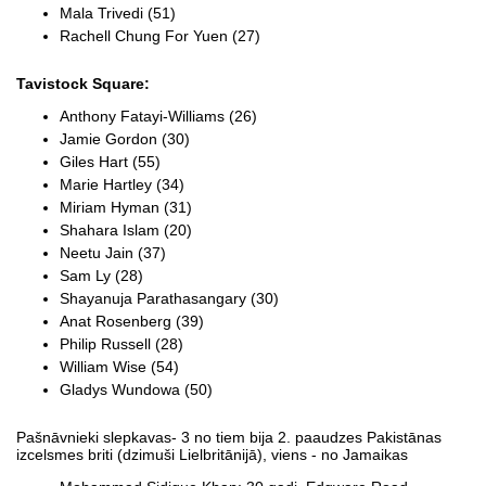
Mala Trivedi (51)
Rachell Chung For Yuen (27)
Tavistock Square:
Anthony Fatayi-Williams (26)
Jamie Gordon (30)
Giles Hart (55)
Marie Hartley (34)
Miriam Hyman (31)
Shahara Islam (20)
Neetu Jain (37)
Sam Ly (28)
Shayanuja Parathasangary (30)
Anat Rosenberg (39)
Philip Russell (28)
William Wise (54)
Gladys Wundowa (50)
Pašnāvnieki slepkavas- 3 no tiem bija 2. paaudzes Pakistānas
izcelsmes briti (dzimuši Lielbritānijā), viens - no Jamaikas