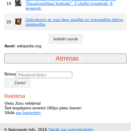
19
"Daudzveidības festivāls". 3 cilvēki nogalināti, 8
ievainoti.
Uzbrukums ar nazi deju studijai un mazgadīgu bērnu
20
slepkavība
Ielādēt vairāk
Avoti
: wikipedia.org
Atmiņas
Birkas
Ziedo!
Reklāma
Vieta Jūsu reklāmai
Šeit iespējams ievietot 180px platu baneri.
Sīkāk
par baneriem
.
© Nekropole Info, 2016
Vairāk par autortiesībām