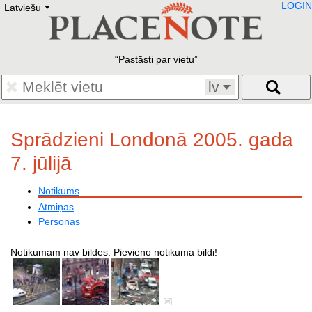
LOGIN
Latviešu
Deutsch
E
English
Русский
Lietuvių
Pastāsti par vietu
Latviešu
Francais
lv
Polski
Hebrew
Український
Sprādzieni Londonā 2005. gada
Eestikeelne
7. jūlijā
Notikums
Atmiņas
Personas
Notikumam nav bildes. Pievieno notikuma bildi!