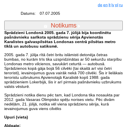
de
en
lt
lv
pl
ru
Datums:
07.07.2005
Notikums
Sprādzieni Londonā 2005. gada 7. jūlijā bija koordinētu
pašnāvnieku sarīkota sprādzienu sērija Apvienotās
Karalistes galvaspilsētas Londonas centrā pilsētas metro
tīklā un autobusu satiksmē.
2005. gada 7. jūlija rītā četri britu islāmisti detonēja četras
bumbas, no kurām trīs tika uzspridzinātas ar 50 sekunžu starpību
Londonas metro vilcienos, savukārt ceturtā — autobusā.
Sprādzienos kopā gāja bojā 56 cilvēki (tai skaitā arī visi četri
teroristi), ievainojumus guva vairāk nekā 700 cilvēki. Šis ir lielākais
teroristu uzbrukums Apvienotajā Karalistē kopš 1988. gada
sprādzieniem Lokerbijā, šis ir arī pirmais pašnāvnieku uzbrukums
valsts vēsturē.
Sprādzieni notika dienu pēc tam, kad Londona tika nosaukta par
2012. gada Vasaras Olimpisko spēļu norises vietu. Pēc divām
nedēļām, 21. jūlijā, notika vēl viena sprādzienu sērija, kurā
ievainojumus guva viens cilvēks
Upuri (vieta)
Aldgate: