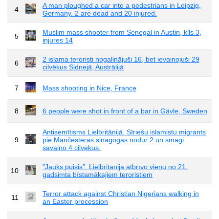
A man ploughed a car into a pedestrians in Leipzig,
4
Germany. 2 are dead and 20 injured.
Muslim mass shooter from Senegal in Austin, klls 3,
5
injures 14
2 islama teroristi nogalinājuši 16, bet ievainojuši 29
6
cilvēkus Sidnejā, Austrālijā
7
Mass shooting in Nice, France
8
6 people were shot in front of a bar in Gävle, Sweden
Antisemītisms Lielbritānijā. Sīriešu islamistu migrants
9
pie Mančesteras sinagogas nodur 2 un smagi
savaino 4 cilvēkus.
"Jauks puisis”: Lielbritānija atbrīvo vienu no 21.
10
gadsimta bīstamākajiem teroristiem
Terror attack against Christian Nigerians walking in
11
an Easter procession