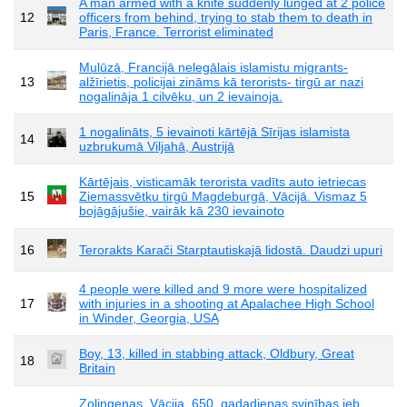
A man armed with a knife suddenly lunged at 2 police
12
officers from behind, trying to stab them to death in
Paris, France. Terrorist eliminated
Mulūzā, Francijā nelegālais islamistu migrants-
13
alžīrietis, policijai zināms kā terorists- tirgū ar nazi
nogalināja 1 cilvēku, un 2 ievainoja.
1 nogalināts, 5 ievainoti kārtējā Sīrijas islamista
14
uzbrukumā Viljahā, Austrijā
Kārtējais, visticamāk terorista vadīts auto ietriecas
15
Ziemassvētku tirgū Magdeburgā, Vācijā. Vismaz 5
bojāgājušie, vairāk kā 230 ievainoto
16
Terorakts Karači Starptautiskajā lidostā. Daudzi upuri
4 people were killed and 9 more were hospitalized
17
with injuries in a shooting at Apalachee High School
in Winder, Georgia, USA
Boy, 13, killed in stabbing attack, Oldbury, Great
18
Britain
Zolingenas, Vācija, 650. gadadienas svinības jeb