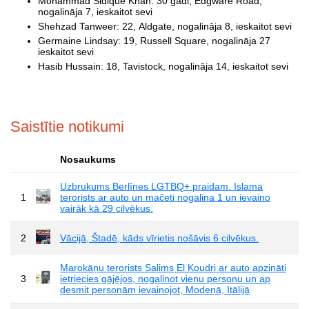
Mohammad Sidique Khan: 30 gadi, Edgware Road,
nogalināja 7, ieskaitot sevi
Shehzad Tanweer: 22, Aldgate, nogalināja 8, ieskaitot sevi
Germaine Lindsay: 19, Russell Square, nogalināja 27
ieskaitot sevi
Hasib Hussain: 18, Tavistock, nogalināja 14, ieskaitot sevi
Saistītie notikumi
Nosaukums
Uzbrukums Berlīnes LGTBQ+ praidam. Islama
1
terorists ar auto un mačeti nogalina 1 un ievaino
vairāk kā 29 cilvēkus.
2
Vācijā, Štadē, kāds vīrietis nošāvis 6 cilvēkus.
Marokāņu terorists Salims El Koudri ar auto apzināti
3
ietriecies gājējos, nogalinot vienu personu un ap
desmit personām ievainojot, Modenā, Itālijā