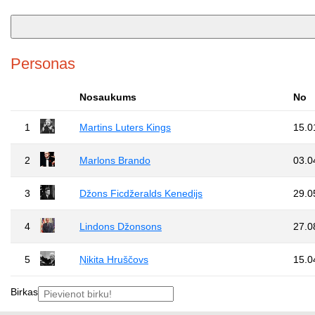
Personas
Nosaukums
No
1
Martins Luters Kings
15.0
2
Marlons Brando
03.0
3
Džons Ficdžeralds Kenedijs
29.0
4
Lindons Džonsons
27.0
5
Ņikita Hruščovs
15.0
Birkas