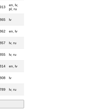
en, lv,
1913
pl, ru
1865
lv
1862
en, lv
1857
lv, ru
1855
lv, ru
1814
en, lv
1808
lv
1789
lv, ru