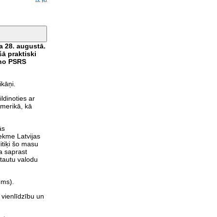
a 28. augustā.
ā praktiski
 no PSRS
kāņi.
ldinoties ar
Amerikā, kā
ās
tekme Latvijas
itiķi šo masu
ja saprast
 tautu valodu
ums).
 vienlīdzību un