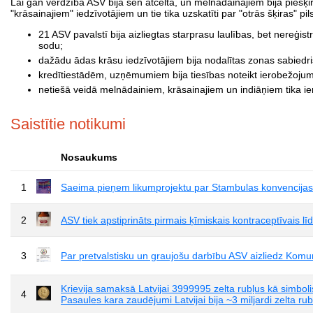
Lai gan verdzība ASV bija sen atcelta, un melnādainajiem bija piešķirt
"krāsainajiem" iedzīvotājiem un tie tika uzskatīti par "otrās šķiras" pi
21 ASV pavalstī bija aizliegtas starprasu laulības, bet nereģi
sodu;
dažādu ādas krāsu iedzīvotājiem bija nodalītas zonas sabiedri
kredītiestādēm, uzņēmumiem bija tiesības noteikt ierobežoju
netiešā veidā melnādainiem, krāsainajiem un indiāņiem tika ie
Saistītie notikumi
Nosaukums
1
Saeima pieņem likumprojektu par Stambulas konvencijas r
2
ASV tiek apstiprināts pirmais ķīmiskais kontraceptīvais l
3
Par pretvalstisku un graujošu darbību ASV aizliedz Komun
Krievija samaksā Latvijai 3999995 zelta rubļus kā simbol
4
Pasaules kara zaudējumi Latvijai bija ~3 miljardi zelta rub