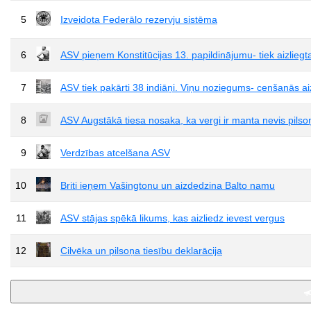
5
Izveidota Federālo rezervju sistēma
6
ASV pieņem Konstitūcijas 13. papildinājumu- tiek aizliegt
7
ASV tiek pakārti 38 indiāņi. Viņu noziegums- cenšanās a
8
ASV Augstākā tiesa nosaka, ka vergi ir manta nevis pilso
9
Verdzības atcelšana ASV
10
Briti ieņem Vašingtonu un aizdedzina Balto namu
11
ASV stājas spēkā likums, kas aizliedz ievest vergus
12
Cilvēka un pilsoņa tiesību deklarācija