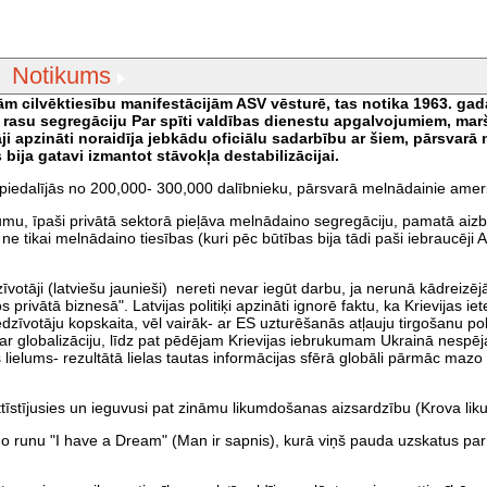
Notikums
m cilvēktiesību manifestācijām ASV vēsturē, tas notika 1963. gad
t rasu segregāciju Par spīti valdības dienestu apgalvojumiem, marš
āji apzināti noraidīja jebkādu oficiālu sadarbību ar šiem, pārsvarā
bija gatavi izmantot stāvokļa destabilizācijai.
 piedalījās no 200,000- 300,000 dalībnieku, pārsvarā melnādainie ameri
ikumu, īpaši privātā sektorā pieļāva melnādaino segregāciju, pamatā aizbi
 ne tikai melnādaino tiesības (kuri pēc būtības bija tādi paši iebraucēji 
īvotāji (latviešu jaunieši) nereti nevar iegūt darbu, ja nerunā kādreizēj
 privātā biznesā". Latvijas politiķi apzināti ignorē faktu, ka Krievijas ie
zīvotāju kopskaita, vēl vairāk- ar ES uzturēšanās atļauju tirgošanu pol
t par globalizāciju, līdz pat pēdējam Krievijas iebrukumam Ukrainā nespē
as lielums- rezultātā lielas tautas informācijas sfērā globāli pārmāc mazo
ttīstījusies un ieguvusi pat zināmu likumdošanas aizsardzību (Krova lik
no runu "I have a Dream" (Man ir sapnis), kurā viņš pauda uzskatus par