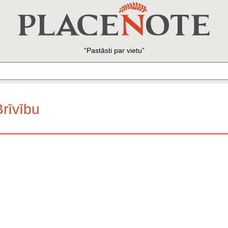
Pastāsti par vietu
rīvību