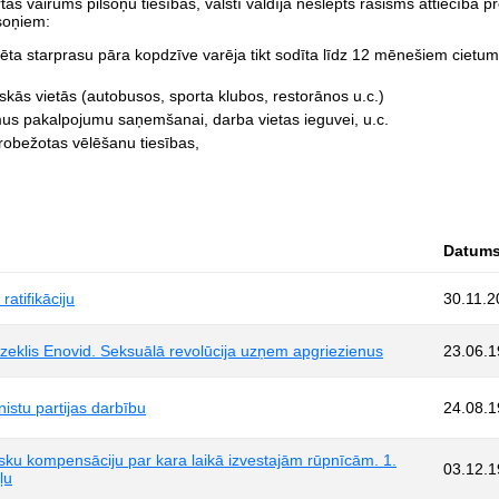
as vairums pilsoņu tiesības, valstī valdīja neslēpts rasisms attiecībā pr
lsoņiem:
strēta starprasu pāra kopdzīve varēja tikt sodīta līdz 12 mēnešiem cietu
skās vietās (autobusos, sporta klubos, restorānos u.c.)
mus pakalpojumu saņemšanai, darba vietas ieguvei, u.c.
robežotas vēlēšanu tiesības,
Datum
atifikāciju
30.11.2
īdzeklis Enovid. Seksuālā revolūcija uzņem apgriezienus
23.06.
istu partijas darbību
24.08.
isku kompensāciju par kara laikā izvestajām rūpnīcām. 1.
03.12.
ļu