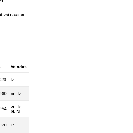
et
mā vai naudas
s
Valodas
023
lv
1960
en, lv
en, lv,
1954
pl, ru
1920
lv