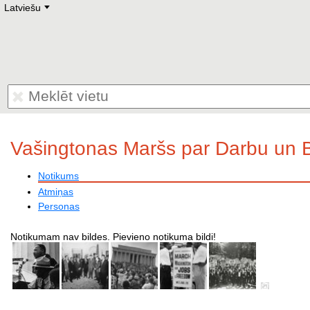
Latviešu
Deutsch
E
English
Русский
Lietuvių
Latviešu
Francais
Polski
Hebrew
Український
Eestikeelne
Vašingtonas Maršs par Darbu un B
Notikums
Atmiņas
Personas
Notikumam nav bildes. Pievieno notikuma bildi!