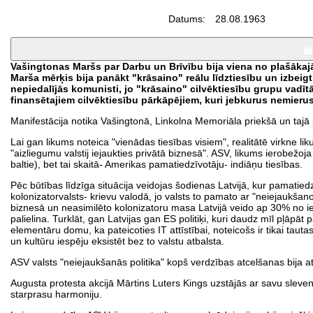
Datums:
28.08.1963
Vašingtonas Maršs par Darbu un Brīvību bija viena no plašākajā
Marša mērķis bija panākt "krāsaino" reālu līdztiesību un izbeig
nepiedalījās komunisti, jo "krāsaino" cilvēktiesību grupu vadīt
finansētajiem cilvēktiesību pārkāpējiem, kuri jebkurus nemierus 
Manifestācija notika Vašingtonā, Linkolna Memoriāla priekšā un tajā
Lai gan likums noteica "vienādas tiesības visiem", realitātē virkne l
"aizliegumu valstij iejaukties privātā biznesā". ASV, likums ierobežoja
baltie), bet tai skaitā- Amerikas pamatiedzīvotāju- indiāņu tiesības.
Pēc būtības līdzīga situācija veidojas šodienas Latvijā, kur pamatiedz
kolonizatorvalsts- krievu valodā, jo valsts to pamato ar "neiejaukšanos
biznesā un neasimilēto kolonizatoru masa Latvijā veido ap 30% no ied
palielina. Turklāt, gan Latvijas gan ES politiķi, kuri daudz mīl pļāpā
elementāru domu, ka pateicoties IT attīstībai, noteicošs ir tikai taut
un kultūru iespēju eksistēt bez to valstu atbalsta.
ASV valsts "neiejaukšanās politika" kopš verdzības atcelšanas bija a
Augusta protesta akcijā Mārtins Luters Kings uzstājās ar savu sleve
starprasu harmoniju.