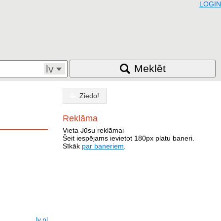
LOGIN
Meklēt
lv
Ziedo!
Reklāma
Vieta Jūsu reklāmai
Šeit iespējams ievietot 180px platu baneri.
Sīkāk
par baneriem
.
lv
pl