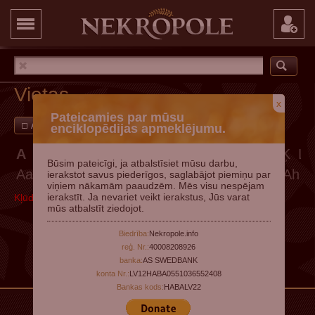
Vietas
x
Pateicamies par mūsu
Ar attēliem
Pievienot vietu
enciklopēdijas apmeklējumu.
A
Ā
B
C
Č
D
E
Ē
F
G
Ģ
H
I
Ī
J
K
Ķ
L
Būsim pateicīgi, ja atbalstīsiet mūsu darbu,
Aa
Aā
Ab
Ac
Ač
Ad
Ae
Aē
Af
Ag
Aģ
Ah
A
ierakstot savus piederīgos, saglabājot piemiņu par
viņiem nākamām paaudzēm. Mēs visu nespējam
ierakstīt. Ja nevariet veikt ierakstus, Jūs varat
Kļūda, mēģiniet vēlāk
mūs atbalstīt ziedojot.
Biedrība:
Nekropole.info
reģ. Nr.:
40008208926
banka:
AS SWEDBANK
konta Nr.:
LV12HABA0551036552408
Bankas kods:
HABALV22