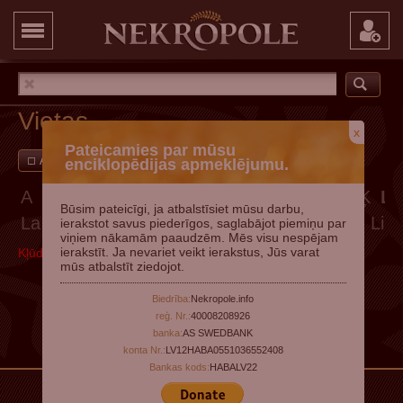
Vietas
x
Pateicamies par mūsu
Ar attēliem
Pievienot vietu
enciklopēdijas apmeklējumu.
A
Ā
B
C
Č
D
E
Ē
F
G
Ģ
H
I
Ī
J
K
Ķ
L
Būsim pateicīgi, ja atbalstīsiet mūsu darbu,
La
Lā
Lb
Lc
Lč
Ld
Le
Lē
Lf
Lg
Lģ
Lh
Li
L
ierakstot savus piederīgos, saglabājot piemiņu par
viņiem nākamām paaudzēm. Mēs visu nespējam
ierakstīt. Ja nevariet veikt ierakstus, Jūs varat
Kļūda, mēģiniet vēlāk
mūs atbalstīt ziedojot.
Biedrība:
Nekropole.info
reģ. Nr.:
40008208926
banka:
AS SWEDBANK
konta Nr.:
LV12HABA0551036552408
Bankas kods:
HABALV22