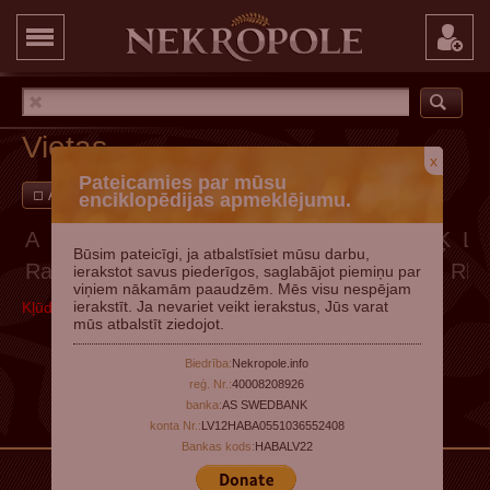
Vietas
x
Pateicamies par mūsu
Ar attēliem
Pievienot vietu
enciklopēdijas apmeklējumu.
A
Ā
B
C
Č
D
E
Ē
F
G
Ģ
H
I
Ī
J
K
Ķ
L
Būsim pateicīgi, ja atbalstīsiet mūsu darbu,
Ra
Rā
Rb
Rc
Rč
Rd
Re
Rē
Rf
Rg
Rģ
Rh
ierakstot savus piederīgos, saglabājot piemiņu par
viņiem nākamām paaudzēm. Mēs visu nespējam
ierakstīt. Ja nevariet veikt ierakstus, Jūs varat
Kļūda, mēģiniet vēlāk
mūs atbalstīt ziedojot.
Biedrība:
Nekropole.info
reģ. Nr.:
40008208926
banka:
AS SWEDBANK
konta Nr.:
LV12HABA0551036552408
Bankas kods:
HABALV22