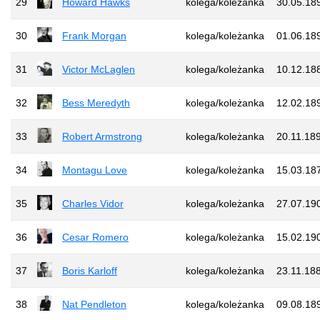
29
Howard Hawks
kolega/koleżanka
30.05.18
30
Frank Morgan
kolega/koleżanka
01.06.18
31
Victor McLaglen
kolega/koleżanka
10.12.18
32
Bess Meredyth
kolega/koleżanka
12.02.18
33
Robert Armstrong
kolega/koleżanka
20.11.18
34
Montagu Love
kolega/koleżanka
15.03.18
35
Charles Vidor
kolega/koleżanka
27.07.19
36
Cesar Romero
kolega/koleżanka
15.02.19
37
Boris Karloff
kolega/koleżanka
23.11.18
38
Nat Pendleton
kolega/koleżanka
09.08.18