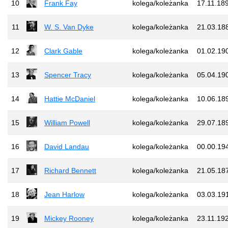
10
Frank Fay
kolega/koleżanka
17.11.18
11
W. S. Van Dyke
kolega/koleżanka
21.03.18
12
Clark Gable
kolega/koleżanka
01.02.19
13
Spencer Tracy
kolega/koleżanka
05.04.19
14
Hattie McDaniel
kolega/koleżanka
10.06.18
15
William Powell
kolega/koleżanka
29.07.18
16
David Landau
kolega/koleżanka
00.00.19
17
Richard Bennett
kolega/koleżanka
21.05.18
18
Jean Harlow
kolega/koleżanka
03.03.19
19
Mickey Rooney
kolega/koleżanka
23.11.19