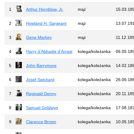
1
Arthur Hornblow, Jr.
mąż
15.03.18
2
Howland H. Sargeant
mąż
13.07.19
3
Gene Markey
mąż
11.12.18
4
Harry d’Abbadie d’Arrast
kolega/koleżanka
06.05.18
5
John Barrymore
kolega/koleżanka
14.02.18
6
Josef Swickard
kolega/koleżanka
26.06.18
7
Reginald Denny
kolega/koleżanka
20.11.18
8
Samuel Goldwyn
kolega/koleżanka
17.08.18
9
Clarence Brown
kolega/koleżanka
10.05.18