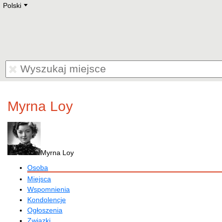
Polski
Deutsch
E
English
Русский
Lietuvių
Latviešu
Francais
Polski
Hebrew
Український
Eestikeelne
Myrna Loy
Myrna Loy
Osoba
Miejsca
Wspomnienia
Kondolencje
Ogłoszenia
Związki