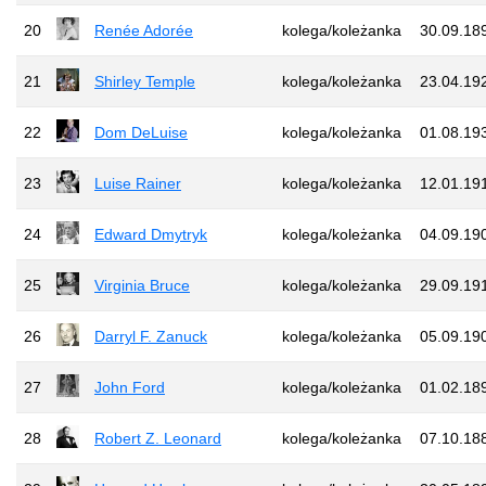
20
Renée Adorée
kolega/koleżanka
30.09.18
21
Shirley Temple
kolega/koleżanka
23.04.19
22
Dom DeLuise
kolega/koleżanka
01.08.19
23
Luise Rainer
kolega/koleżanka
12.01.19
24
Edward Dmytryk
kolega/koleżanka
04.09.19
25
Virginia Bruce
kolega/koleżanka
29.09.19
26
Darryl F. Zanuck
kolega/koleżanka
05.09.19
27
John Ford
kolega/koleżanka
01.02.18
28
Robert Z. Leonard
kolega/koleżanka
07.10.18