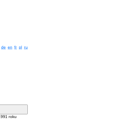
de
en
fr
pl
ru
1991 roku