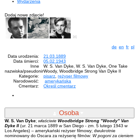
Wydarzenia
Dodaj nowe zdjęcie!
de
en
fr
pl
Data urodzenia:
21.03.1889
Data śmierci:
05.02.1943
Inne
W. S. Van Dyke, W. S. Van Dyke, One Take
nazwiska/pseudonimy:
Woody, Woodbridge Strong Van Dyke II
Kategorie:
pisarz
,
reżyser filmowy
Narodowość:
amerykańska
Cmentarz:
Określ cmentarz
Osoba
W. S. Van Dyke
;
właściwie
Woodbridge Strong "Woody" Van
Dyke II
(ur. 21 marca 1889 w San Diego - zm. 5 lutego 1943 w
Los Angeles) – amerykański reżyser filmowy; dwukrotnie
nominowany do Oscara za reżyserię filmów:
W pogoni za cieniem