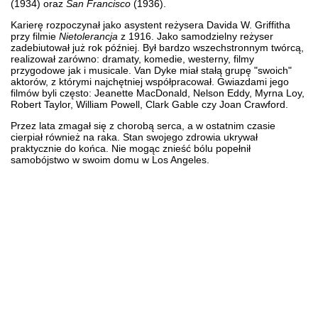
(1934) oraz
San Francisco
(1936).
Karierę rozpoczynał jako asystent reżysera Davida W. Griffitha
przy filmie
Nietolerancja
z 1916. Jako samodzielny reżyser
zadebiutował już rok później. Był bardzo wszechstronnym twórcą,
realizował zarówno: dramaty, komedie, westerny, filmy
przygodowe jak i musicale. Van Dyke miał stałą grupę "swoich"
aktorów, z którymi najchętniej współpracował. Gwiazdami jego
filmów byli często: Jeanette MacDonald, Nelson Eddy, Myrna Loy,
Robert Taylor, William Powell, Clark Gable czy Joan Crawford.
Przez lata zmagał się z chorobą serca, a w ostatnim czasie
cierpiał również na raka. Stan swojego zdrowia ukrywał
praktycznie do końca. Nie mogąc znieść bólu popełnił
samobójstwo w swoim domu w Los Angeles.