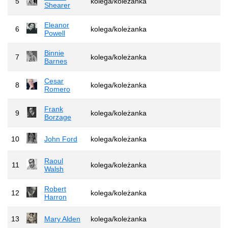
5
kolega/koleżanka
Shearer
Eleanor
6
kolega/koleżanka
Powell
Binnie
7
kolega/koleżanka
Barnes
Cesar
8
kolega/koleżanka
Romero
Frank
9
kolega/koleżanka
Borzage
10
John Ford
kolega/koleżanka
Raoul
11
kolega/koleżanka
Walsh
Robert
12
kolega/koleżanka
Harron
13
Mary Alden
kolega/koleżanka