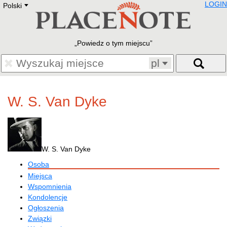
LOGIN
Polski
Deutsch
E
English
Русский
Lietuvių
Powiedz o tym miejscu
Latviešu
Francais
pl
Polski
Hebrew
Український
W. S. Van Dyke
Eestikeelne
W. S. Van Dyke
Osoba
Miejsca
Wspomnienia
Kondolencje
Ogłoszenia
Związki