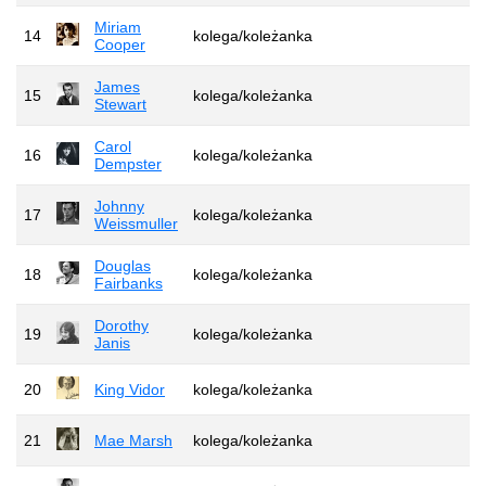
Miriam
14
kolega/koleżanka
Cooper
James
15
kolega/koleżanka
Stewart
Carol
16
kolega/koleżanka
Dempster
Johnny
17
kolega/koleżanka
Weissmuller
Douglas
18
kolega/koleżanka
Fairbanks
Dorothy
19
kolega/koleżanka
Janis
20
King Vidor
kolega/koleżanka
21
Mae Marsh
kolega/koleżanka