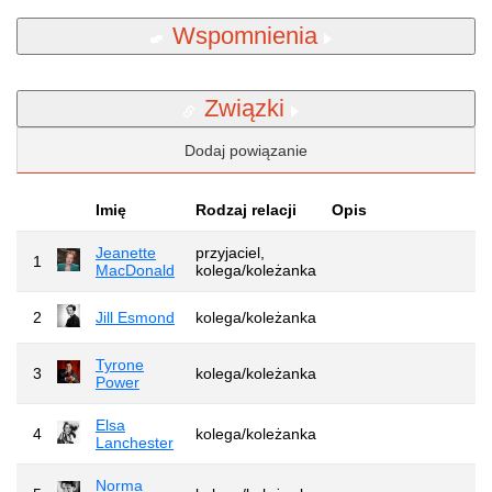
Wspomnienia
Związki
Dodaj powiązanie
Imię
Rodzaj relacji
Opis
Jeanette
przyjaciel,
1
MacDonald
kolega/koleżanka
2
Jill Esmond
kolega/koleżanka
Tyrone
3
kolega/koleżanka
Power
Elsa
4
kolega/koleżanka
Lanchester
Norma