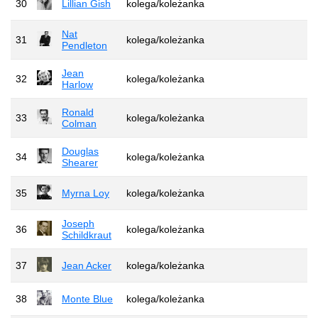
30
Lillian Gish
kolega/koleżanka
Nat
31
kolega/koleżanka
Pendleton
Jean
32
kolega/koleżanka
Harlow
Ronald
33
kolega/koleżanka
Colman
Douglas
34
kolega/koleżanka
Shearer
35
Myrna Loy
kolega/koleżanka
Joseph
36
kolega/koleżanka
Schildkraut
37
Jean Acker
kolega/koleżanka
38
Monte Blue
kolega/koleżanka