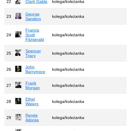
22
Clark Gable
kolega/koleżanka
George
23
kolega/koleżanka
Sanders
Francis
24
Scott
kolega/koleżanka
Fitzgerald
Spencer
25
kolega/koleżanka
Tracy
John
26
kolega/koleżanka
Barrymore
Frank
27
kolega/koleżanka
Morgan
Ethel
28
kolega/koleżanka
Waters
Renée
29
kolega/koleżanka
Adorée