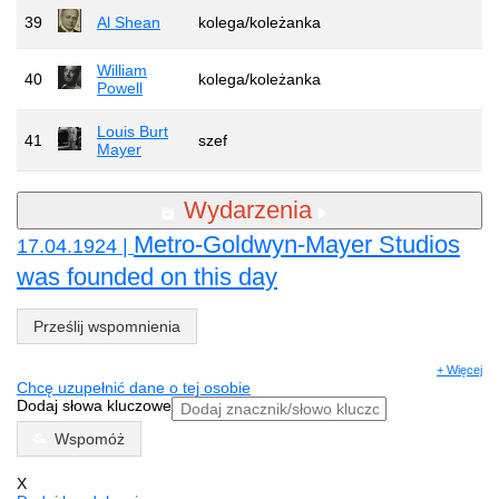
39
Al Shean
kolega/koleżanka
William
40
kolega/koleżanka
Powell
Louis Burt
41
szef
Mayer
Wydarzenia
Metro-Goldwyn-Mayer Studios
17.04.1924 |
was founded on this day
Prześlij wspomnienia
+ Więcej
Chcę uzupełnić dane o tej osobie
Dodaj słowa kluczowe
Wspomóż
X