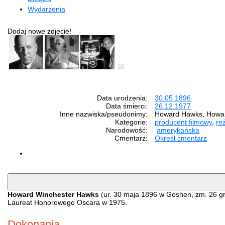
Wydarzenia
Dodaj nowe zdjęcie!
Data urodzenia:
30.05.1896
Data śmierci:
26.12.1977
Inne nazwiska/pseudonimy:
Howard Hawks, Howar
Kategorie:
producent filmowy
,
re
Narodowość:
amerykańska
Cmentarz:
Określ cmentarz
Howard Winchester Hawks
(ur. 30 maja 1896 w Goshen, zm. 26 gr
Laureat Honorowego Oscara w 1975.
Dokonania