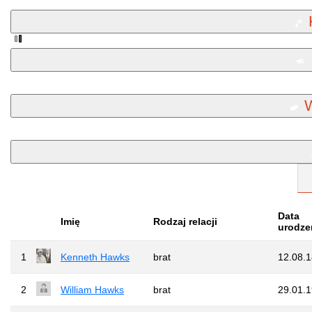
Data
Imię
Rodzaj relacji
urodze
1
Kenneth Hawks
brat
12.08.
2
William Hawks
brat
29.01.