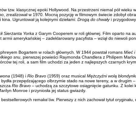
rów tzw. klasycznej epoki Hollywood. Na przestrzeni niemal pół wieku 
bo
, zrealizował w 1970. Mocną pozycję w filmowym świecie zdobył ob
 kina. Ugruntował ją kolejnymi dziełami:
Drogą do chwały
i przygodo
ił
Sierżanta Yorka
z Garym Cooperem w roli głównej. Film oparto na a
nt armii amerykańskiej – zadeklarowany pacyfista – wziął do niewoli po
 Humphreyem Bogartem w rolach głównych. W 1944 powstał romans
Mieć i
lkiego snu
, pierwszej powieści Raymonda Chandlera z Philipem Marl
rców tej roli, a sam film uchodzi za jeden z najlepszych czarnych kry
rwona
(1948) i
Rio Bravo
(1959) oraz musical
Mężczyźni wolą blondynk
bydła przepędzającego olbrzymie stado na nowe tereny, a w drugim –
aszcza
Rio Bravo
– uchodzą za szczytowe osiągnięcie gatunku. Z kolei 
rilyn Monroe i przyniosła jej status gwiazdy.
 bestsellerowych remake'ów. Pierwszy z nich zachował tytuł oryginału, 