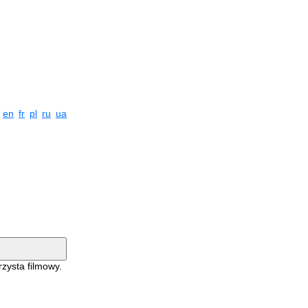
en
fr
pl
ru
ua
zysta filmowy.