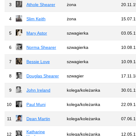
3
Athole Shearer
żona
20.11.
4
Slim Keith
żona
15.07.
5
Mary Astor
szwagierka
03.05.
6
Norma Shearer
szwagierka
10.08.
7
Bessie Love
szwagierka
10.09.
8
Douglas Shearer
szwagier
17.11.
9
John Ireland
kolega/koleżanka
30.01.
10
Paul Muni
kolega/koleżanka
22.09.
11
Dean Martin
kolega/koleżanka
07.06.
Katharine
12
kolega/koleżanka
12.05.