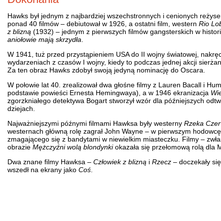
Hawks był jednym z najbardziej wszechstronnych i cenionych reżyse
ponad 40 filmów – debiutował w 1926, a ostatni film, western
Rio Lo
z blizną
(1932) – jednym z pierwszych filmów gangsterskich w historii
aniołowie mają skrzydła
.
W 1941, tuż przed przystąpieniem USA do II wojny światowej, nakręc
wydarzeniach z czasów I wojny, kiedy to podczas jednej akcji sierża
Za ten obraz Hawks zdobył swoją jedyną nominację do Oscara.
W połowie lat 40. zrealizował dwa głośne filmy z Lauren Bacall i
podstawie powieści Ernesta Hemingwaya), a w 1946 ekranizacja
Wie
zgorzkniałego detektywa Bogart stworzył wzór dla późniejszych odtwó
dziejach.
Najważniejszymi późnymi filmami Hawksa były westerny
Rzeka Cze
westernach główną rolę zagrał John Wayne – w pierwszym hodowcę 
zmagającego się z bandytami w niewielkim miasteczku. Filmy – zwł
obrazie
Mężczyźni wolą blondynki
okazała się przełomową rolą dla Ma
Dwa znane filmy Hawksa –
Człowiek z blizną
i
Rzecz
– doczekały się
wszedł na ekrany jako
Coś
.