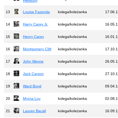
Hepburn
13
Louise Fazenda
kolega/koleżanka
17.06.
14
Harry Carey Jr.
kolega/koleżanka
16.05.
15
Henry Carey
kolega/koleżanka
16.01.
16
Montgomery Clift
kolega/koleżanka
17.10.
17
John Wayne
kolega/koleżanka
26.05.
18
Jack Carson
kolega/koleżanka
27.10.
19
Ward Bond
kolega/koleżanka
09.04.
20
Myrna Loy
kolega/koleżanka
02.08.
21
Lauren Bacall
kolega/koleżanka
16.09.