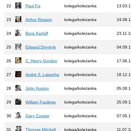
22
Paul Fix
kolega/koleżanka
13.03.
23
Arthur Rosson
kolega/koleżanka
24.08.
24
Boris Karloff
kolega/koleżanka
23.11.
25
Edward Dmytryk
kolega/koleżanka
04.09.
26
C. Henry Gordon
kolega/koleżanka
17.06.
27
André S. Labarthe
kolega/koleżanka
18.12.
28
John Huston
kolega/koleżanka
05.08.
29
William Faulkner
kolega/koleżanka
25.09.
30
Gary Cooper
kolega/koleżanka
07.05.
31
Thomas Mitchell
kolega/koleżanka
11.07.