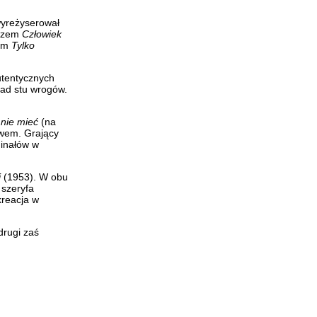
wyreżyserował
razem
Człowiek
wym
Tylko
utentycznych
nad stu wrogów.
 nie mieć
(na
owem. Grający
minałów w
i
(1953). W obu
 szeryfa
kreacja w
drugi zaś