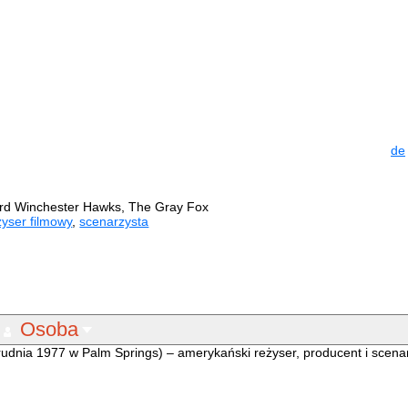
de
d Winchester Hawks, The Gray Fox
żyser filmowy
,
scenarzysta
Osoba
udnia 1977 w Palm Springs) – amerykański reżyser, producent i scenar