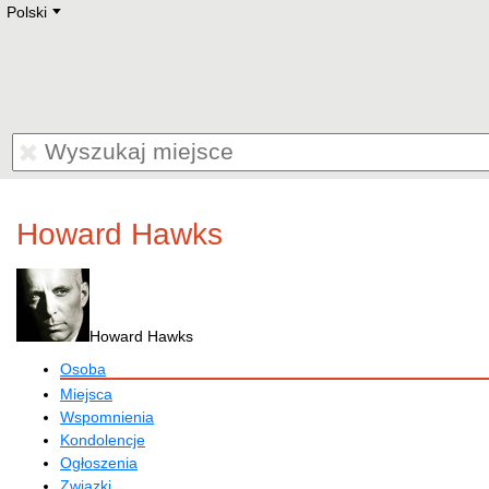
Polski
Deutsch
E
English
Русский
Lietuvių
Latviešu
Francais
Polski
Hebrew
Український
Eestikeelne
Howard Hawks
Howard Hawks
Osoba
Miejsca
Wspomnienia
Kondolencje
Ogłoszenia
Związki