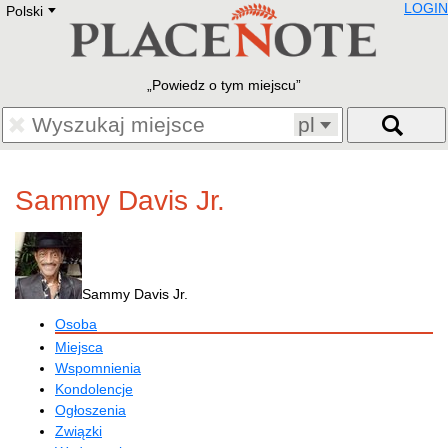
LOGIN
Polski
Deutsch
E
English
Русский
Lietuvių
Powiedz o tym miejscu
Latviešu
Francais
pl
Polski
Hebrew
Український
Sammy Davis Jr.
Eestikeelne
Sammy Davis Jr.
Osoba
Miejsca
Wspomnienia
Kondolencje
Ogłoszenia
Związki