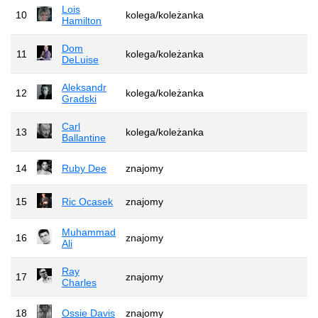
Lois
10
kolega/koleżanka
Hamilton
Dom
11
kolega/koleżanka
DeLuise
Aleksandr
12
kolega/koleżanka
Gradski
Carl
13
kolega/koleżanka
Ballantine
14
Ruby Dee
znajomy
15
Ric Ocasek
znajomy
Muhammad
16
znajomy
Ali
Ray
17
znajomy
Charles
18
Ossie Davis
znajomy