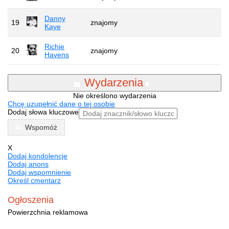
Danny
19
znajomy
Kaye
Richie
20
znajomy
Havens
Wydarzenia
Nie określono wydarzenia
Chcę uzupełnić dane o tej osobie
Dodaj słowa kluczowe
Wspomóż
X
Dodaj kondolencje
Dodaj anons
Dodaj wspomnienie
Określ cmentarz
Ogłoszenia
Powierzchnia reklamowa