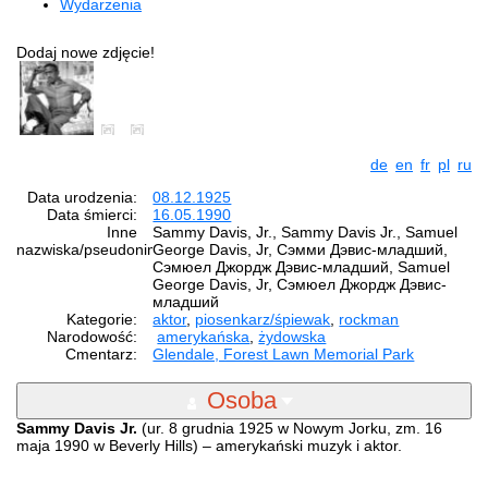
Wydarzenia
Dodaj nowe zdjęcie!
de
en
fr
pl
ru
Data urodzenia:
08.12.1925
Data śmierci:
16.05.1990
Inne
Sammy Davis, Jr., Sammy Davis Jr., Samuel
nazwiska/pseudonimy:
George Davis, Jr, Сэмми Дэвис-младший,
Сэмюел Джордж Дэвис-младший, Samuel
George Davis, Jr, Сэмюел Джордж Дэвис-
младший
Kategorie:
aktor
,
piosenkarz/śpiewak
,
rockman
Narodowość:
amerykańska
,
żydowska
Cmentarz:
Glendale, Forest Lawn Memorial Park
Osoba
Sammy Davis Jr.
(ur. 8 grudnia 1925 w Nowym Jorku, zm. 16
maja 1990 w Beverly Hills) – amerykański muzyk i aktor.