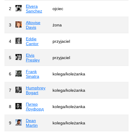
Elvera
2
ojciec
Sanchez
Altovise
3
żona
Davis
Eddie
4
przyjaciel
Cantor
Elvis
5
przyjaciel
Presley
Frank
6
kolega/koleżanka
Sinatra
Humphrey
7
kolega/koleżanka
Bogart
Питер
8
kolega/koleżanka
Лоуфорд
Dean
9
kolega/koleżanka
Martin