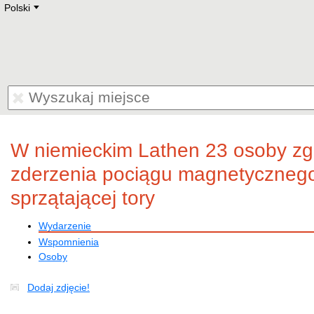
Polski
Deutsch
E
English
Русский
Lietuvių
Latviešu
Francais
Polski
Hebrew
Український
Eestikeelne
W niemieckim Lathen 23 osoby zgi
zderzenia pociągu magnetyczneg
sprzątającej tory
Wydarzenie
Wspomnienia
Osoby
Dodaj zdjęcie!