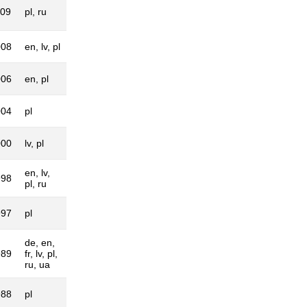
009
pl, ru
008
en, lv, pl
006
en, pl
004
pl
000
lv, pl
en, lv,
998
pl, ru
997
pl
de, en,
989
fr, lv, pl,
ru, ua
988
pl