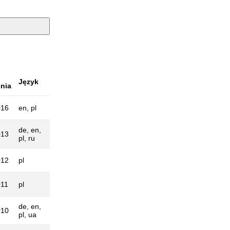
Język
nia
016
en, pl
de, en,
013
pl, ru
012
pl
011
pl
de, en,
010
pl, ua