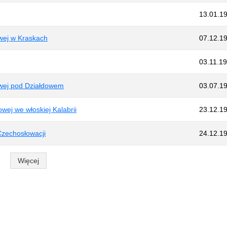
13.01.1
owej w Kraskach
07.12.1
03.11.1
jowej pod Działdowem
03.07.1
owej we włoskiej Kalabrii
23.12.1
Czechosłowacji
24.12.1
Więcej