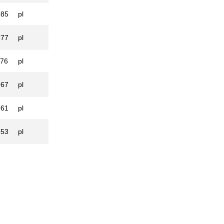
985
pl
977
pl
976
pl
967
pl
961
pl
953
pl