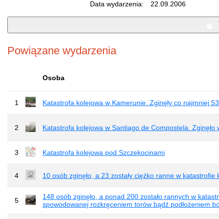
Data wydarzenia:
22.09.2006
Powiązane wydarzenia
Osoba
1
Katastrofa kolejowa w Kamerunie. Zginęły co najmniej 5
2
Katastrofa kolejowa w Santiago de Compostela. Zginęło w
3
Katastrofa kolejowa pod Szczekocinami
4
10 osób zginęło, a 23 zostały ciężko ranne w katastrofie
148 osób zginęło, a ponad 200 zostało rannych w katastr
5
spowodowanej rozkręceniem torów bądź podłożeniem bo