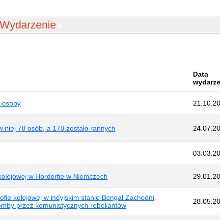
Wydarzenie
Data
wydarze
3 osoby
21.10.2
 niej 78 osób, a 178 zostało rannych
24.07.2
03.03.2
 kolejowej w Hordorfie w Niemczech
29.01.2
ofie kolejowej w indyjskim stanie Bengal Zachodni,
28.05.2
mby przez komunistycznych rebeliantów