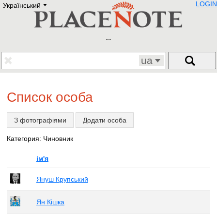
LOGIN
Український
Deutsch
E
English
Русский
Lietuvių
Latviešu
Francais
ua
Polski
Hebrew
Український
Список особа
Eestikeelne
З фотографіями
Додати особа
Категория: Чиновник
ім'я
Януш Крупський
Ян Кішка