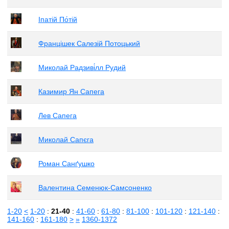
Іпатій По́тій
Францішек Салезій Потоцький
Миколай Радзиві́лл Рудий
Казимир Ян Сапега
Лев Сапега
Миколай Сапєга
Роман Санґушко
Валентина Семенюк-Самсоненко
1-20
<
1-20
:
21-40
:
41-60
:
61-80
:
81-100
:
101-120
:
121-140
:
141-160
:
161-180
>
»
1360-1372