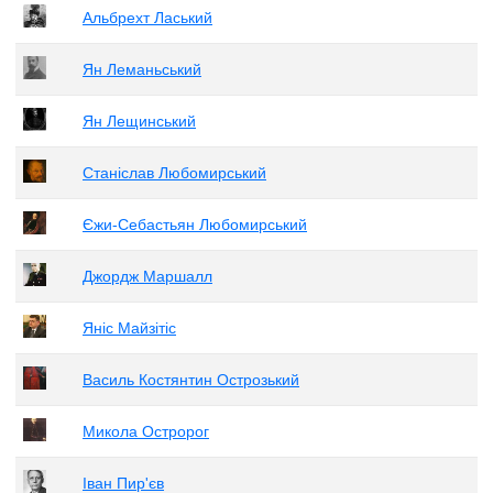
Альбрехт Ласький
Ян Леманьський
Ян Лещинський
Станіслав Любомирський
Єжи-Себастьян Любомирський
Джордж Маршалл
Яніс Майзітіс
Василь Костянтин Острозький
Микола Остророг
Іван Пир'єв