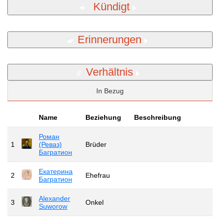
Kündigt
Erinnerungen
Verhältnis
In Bezug
Name
Beziehung
Beschreibung
Роман
1
(Реваз)
Brüder
Багратион
Екатерина
2
Ehefrau
Багратион
Alexander
3
Onkel
Suworow