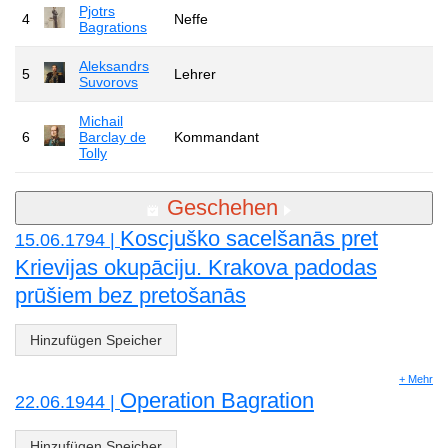
Pjotrs
4
Neffe
Bagrations
Aleksandrs
5
Lehrer
Suvorovs
Michail
6
Barclay de
Kommandant
Tolly
Geschehen
Koscjuško sacelšanās pret
15.06.1794 |
Krievijas okupāciju. Krakova padodas
prūšiem bez pretošanās
Hinzufügen Speicher
+ Mehr
Operation Bagration
22.06.1944 |
Hinzufügen Speicher