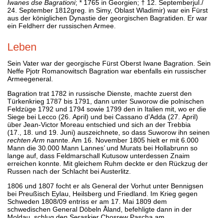
Iwanes dse Bagrationi
; * 1765 in Georgien; † 12. Septemberjul./
24. September 1812greg. in Simy, Oblast Wladimir) war ein Fürst
aus der königlichen Dynastie der georgischen Bagratiden. Er war
ein Feldherr der russischen Armee.
Leben
Sein Vater war der georgische Fürst Oberst Iwane Bagration. Sein
Neffe Pjotr Romanowitsch Bagration war ebenfalls ein russischer
Armeegeneral.
Bagration trat 1782 in russische Dienste, machte zuerst den
Türkenkrieg 1787 bis 1791, dann unter Suworow die polnischen
Feldzüge 1792 und 1794 sowie 1799 den in Italien mit, wo er die
Siege bei Lecco (26. April) und bei Cassano d’Adda (27. April)
über Jean-Victor Moreau entschied und sich an der Trebbia
(17., 18. und 19. Juni) auszeichnete, so dass Suworow ihn seinen
rechten Arm
nannte. Am 16. November 1805 hielt er mit 6.000
Mann die 30.000 Mann Lannes’ und Murats bei Hollabrunn so
lange auf, dass Feldmarschall Kutusow unterdessen Znaim
erreichen konnte. Mit gleichem Ruhm deckte er den Rückzug der
Russen nach der Schlacht bei Austerlitz.
1806 und 1807 focht er als General der Vorhut unter Bennigsen
bei Preußisch Eylau, Heilsberg und Friedland. Im Krieg gegen
Schweden 1808/09 entriss er am 17. Mai 1809 dem
schwedischen General Döbeln Åland, befehligte dann in der
Moldau, schlug den Seraskier Chosrew Pascha am