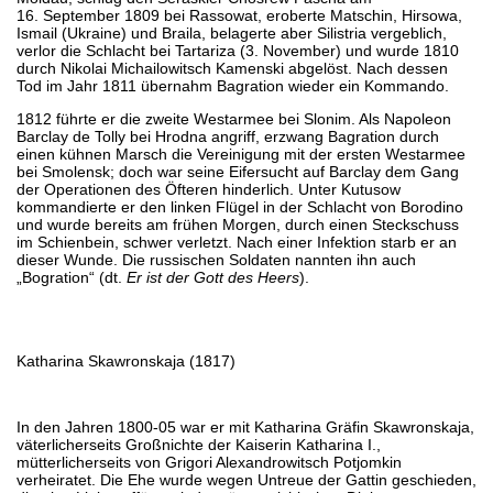
16. September 1809 bei Rassowat, eroberte Matschin, Hirsowa,
Ismail (Ukraine) und Braila, belagerte aber Silistria vergeblich,
verlor die Schlacht bei Tartariza (3. November) und wurde 1810
durch Nikolai Michailowitsch Kamenski abgelöst. Nach dessen
Tod im Jahr 1811 übernahm Bagration wieder ein Kommando.
1812 führte er die zweite Westarmee bei Slonim. Als Napoleon
Barclay de Tolly bei Hrodna angriff, erzwang Bagration durch
einen kühnen Marsch die Vereinigung mit der ersten Westarmee
bei Smolensk; doch war seine Eifersucht auf Barclay dem Gang
der Operationen des Öfteren hinderlich. Unter Kutusow
kommandierte er den linken Flügel in der Schlacht von Borodino
und wurde bereits am frühen Morgen, durch einen Steckschuss
im Schienbein, schwer verletzt. Nach einer Infektion starb er an
dieser Wunde. Die russischen Soldaten nannten ihn auch
„Bogration“ (dt.
Er ist der Gott des Heers
).
Katharina Skawronskaja (1817)
In den Jahren 1800-05 war er mit Katharina Gräfin Skawronskaja,
väterlicherseits Großnichte der Kaiserin Katharina I.,
mütterlicherseits von Grigori Alexandrowitsch Potjomkin
verheiratet. Die Ehe wurde wegen Untreue der Gattin geschieden,