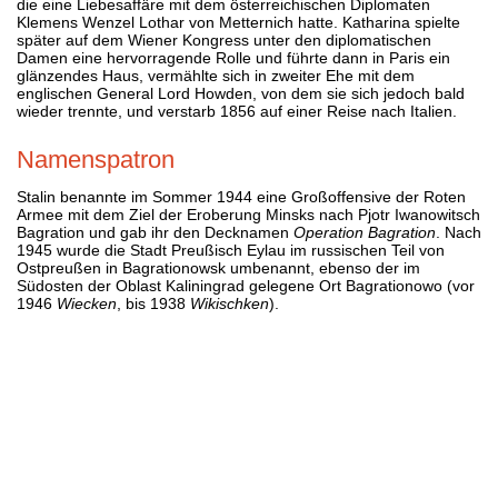
die eine Liebesaffäre mit dem österreichischen Diplomaten
Klemens Wenzel Lothar von Metternich hatte. Katharina spielte
später auf dem Wiener Kongress unter den diplomatischen
Damen eine hervorragende Rolle und führte dann in Paris ein
glänzendes Haus, vermählte sich in zweiter Ehe mit dem
englischen General Lord Howden, von dem sie sich jedoch bald
wieder trennte, und verstarb 1856 auf einer Reise nach Italien.
Namenspatron
Stalin benannte im Sommer 1944 eine Großoffensive der Roten
Armee mit dem Ziel der Eroberung Minsks nach Pjotr Iwanowitsch
Bagration und gab ihr den Decknamen
Operation Bagration
. Nach
1945 wurde die Stadt Preußisch Eylau im russischen Teil von
Ostpreußen in Bagrationowsk umbenannt, ebenso der im
Südosten der Oblast Kaliningrad gelegene Ort Bagrationowo (vor
1946
Wiecken
, bis 1938
Wikischken
).