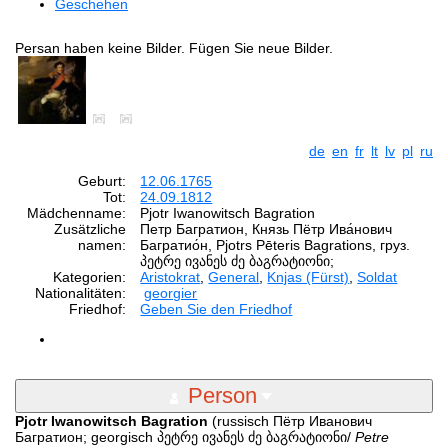
Geschehen
Persan haben keine Bilder. Fügen Sie neue Bilder.
de
en
fr
lt
lv
pl
ru
Geburt:
12.06.1765
Tot:
24.09.1812
Mädchenname:
Pjotr Iwanowitsch Bagration
Zusätzliche
Петр Багратион, Князь Пётр Ива́нович
namen:
Багратио́н, Pjotrs Pēteris Bagrations, груз.
პეტრე ივანეს ძე ბაგრატიონი;
Kategorien:
Aristokrat
,
General
,
Knjas (Fürst)
,
Soldat
Nationalitäten:
georgier
Friedhof:
Geben Sie den Friedhof
Person
Pjotr Iwanowitsch Bagration
(russisch Пётр Иванович
Багратион; georgisch პეტრე ივანეს ძე ბაგრატიონი/
Petre