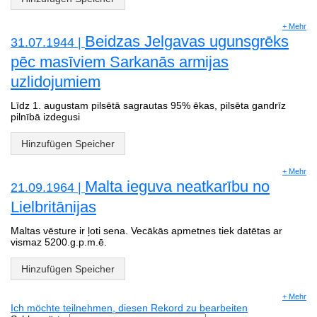
+ Mehr
Beidzas Jelgavas ugunsgrēks
31.07.1944 |
pēc masīviem Sarkanās armijas
uzlidojumiem
Līdz 1. augustam pilsētā sagrautas 95% ēkas, pilsēta gandrīz
pilnībā izdegusi
Hinzufügen Speicher
+ Mehr
Malta ieguva neatkarību no
21.09.1964 |
Lielbritānijas
Maltas vēsture ir ļoti sena. Vecākās apmetnes tiek datētas ar
vismaz 5200.g.p.m.ē.
Hinzufügen Speicher
+ Mehr
Ich möchte teilnehmen, diesen Rekord zu bearbeiten