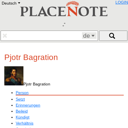
LOGIN
Deutsch
Deutsch
E
English
Русский
Lietuvių
Latviešu
Francais
de
Polski
Hebrew
Український
Pjotr Bagration
Eestikeelne
Pjotr Bagration
Person
Setzt
Erinnerungen
Beileid
Kündigt
Verhältnis