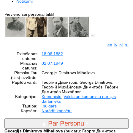
Notikumi
Pievieno šai personai bildi!
en
lv
pl
ru
Dzimšanas
18.06.1882
datums:
Miršanas
02.07.1949
datums:
Pirmslaulību
Georgijs Dimitrovs Mihailovs
(cits) uzvārds:
Papildu vārdi:
Георгий Димитров, Georgs Dimitrovs,
Георгий Миха́йлович Димитро́в, Гео́рги
Димитро́в Миха́йлов
Kategorijas:
Komunists
,
Valsts un komunistu partijas
darbinieks
Tautība:
bulgārs
Kapsēta:
Norādīt kapsētu
Par Personu
Georgijs Dimitrovs Mihailovs
(bulgāru: Георги Димитров