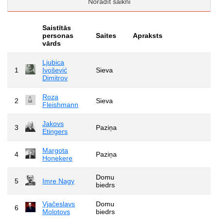
Norādīt saikni
Saistītās
personas
Saites
Apraksts
vārds
Ljubica
1
Ivošević
Sieva
Dimitrov
Roza
2
Sieva
Fleishmann
Jakovs
3
Paziņa
Etingers
Margota
4
Paziņa
Honekere
Domu
5
Imre Nagy
biedrs
Vjačeslavs
Domu
6
Molotovs
biedrs