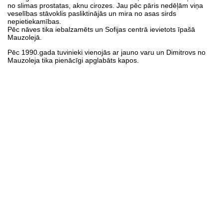
no slimas prostatas, aknu cirozes. Jau pēc pāris nedēļām viņa
veselības stāvoklis pasliktinājās un mira no asas sirds
nepietiekamības.
Pēc nāves tika iebalzamēts un Sofijas centrā ievietots īpašā
Mauzolejā.
Pēc 1990.gada tuvinieki vienojās ar jauno varu un Dimitrovs no
Mauzoleja tika pienācīgi apglabāts kapos.