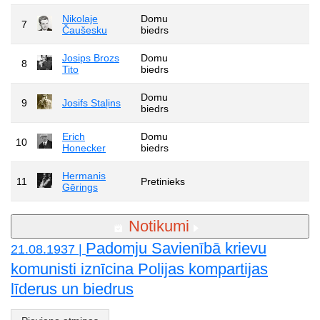
Nikolaje
Domu
7
Čaušesku
biedrs
Josips Brozs
Domu
8
Tito
biedrs
Domu
9
Josifs Staļins
biedrs
Erich
Domu
10
Honecker
biedrs
Hermanis
11
Pretinieks
Gērings
Notikumi
Padomju Savienībā krievu
21.08.1937 |
komunisti iznīcina Polijas kompartijas
līderus un biedrus