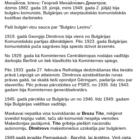
Михайлов, krievu: Георгий Михайлович Димитров;
dzimis 1882. gada 18. jūnijā, miris 1949. gada 2. jūlijā) bija
bulgāru komunists, Bulgārijas un starptautiskās komunistiskās
kustības darbinieks.
Paši bulgāri viņu sauca par "Bulgāru Ļeņinu".
1919. gadā Georgijs Dimitrovs bija viens no Bulgārijas
Komunistiskās partijas dibinātājiem. Pēc 1923. gada Bulgārijas
komunistiskā puča sagrāves bija spiests dzīvot ārzemēs.
No 1929. gada kā Kominternes Centrāleiropas nodaļas vadītājs
darbojās Berlīnē un tiek klasificēts kā Kominternes spiegs.
Pēc 1933. gada 27. februāra Reihstāga dedzināšanas tika tiesāts
prāvā Leipcigā un attaisnots. Dimitrova aizstāvēšanās runas
prāvas gaitā, tai skaitā tieši oponējot Gēringam, padarīja viņu par
slavenību. Pēc prāvas pārceļoties uz PSRS, no 1935. līdz 1943.
gadam bija Kominternes ģenerālsekretārs.
1945. gadā pārcēlās uz Bulgāriju un no 1946. līdz 1949. gadam
bija Bulgārijas valdības vadītājs.
Maskavai nepatika viņa tuvināšanās ar
Brozu Tito
, mēģinot
izveidot kopīgu valsti, taču abi komunisti nespēja vienoties
Maķedonijas jautājumā.
Tito
gribēja piešķirt nacionālu
autonomiju,
DImitrovs
maķedoniešus uzskatīja par bulgāriem.
1949.gadā ieradās Piemaskavā - Barvihā, lai ārstētos. Viņš cieta