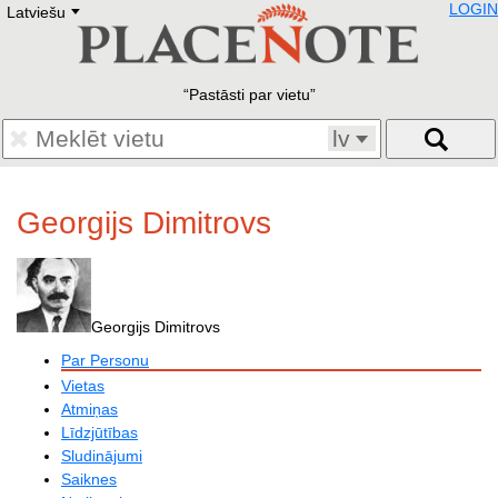
LOGIN
Latviešu
Deutsch
E
English
Русский
Lietuvių
Pastāsti par vietu
Latviešu
Francais
lv
Polski
Hebrew
Український
Georgijs Dimitrovs
Eestikeelne
Georgijs Dimitrovs
Par Personu
Vietas
Atmiņas
Līdzjūtības
Sludinājumi
Saiknes