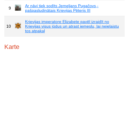
Ar nāvi tiek sodīts Jemeļjans Pugačovs,-
9
pašpasludinātais Krievijas Pēteris III
Krievijas imperatore Elizabete pavēl izraidīt no
10
Krievijas visus jūdus un atrast iemeslu, lai neielaistu
tos atpakaļ
Karte