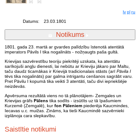
lv
pl
ru
Datums:
23.03.1801
Notikums
1801. gada 23. martā ar gvardes palīdzību īstenotā atentātā
imperators Pāvils I tika nogalināts - nožņaugts paša gultā.
Krievijas sazvērestību teoriju piekritēji uzskata, ka atentātu
sarīkojuši angļu dienesti, lai nebūtu ar Krieviju jākaro par Maltu,
taču daudz ticamākas ir Krievijā tradicionalais stāsts (arī
Pāvila I
tēvs tika nogalināts) par galma intrigantu cenšanos sagrābt varu.
Pret Pāvilu I kopumā tika veikti 3 atentāti, taču divi iepriekšējie
neizdevās.
Apvērsuma rezultātā viens no tā plānotājiem- Zemgales un
Krievijas grāfs
Pālens
tika sodīts - izsūtīts uz tā īpašumiem
Kurzemē (Zemgalē), kur
fon Pāleniem
piederēja Kaucmindes,
Iecavas u.c. muižas. Zināms, ka tieši Kaucmindē sazvērnieki
izplānoja cara slepkavību.
Saistītie notikumi