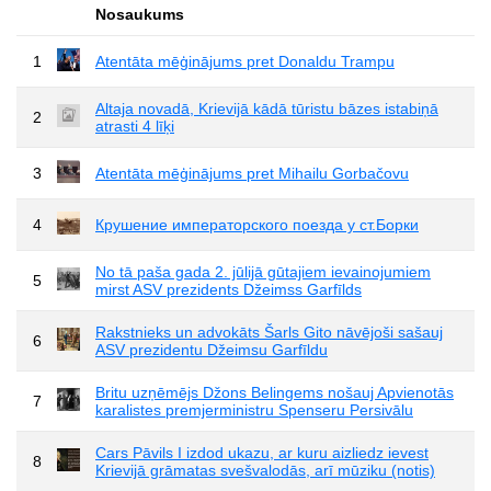
Nosaukums
1
Atentāta mēģinājums pret Donaldu Trampu
Altaja novadā, Krievijā kādā tūristu bāzes istabiņā
2
atrasti 4 līķi
3
Atentāta mēģinājums pret Mihailu Gorbačovu
4
Крушение императорского поезда у ст.Борки
No tā paša gada 2. jūlijā gūtajiem ievainojumiem
5
mirst ASV prezidents Džeimss Garfīlds
Rakstnieks un advokāts Šarls Gito nāvējoši sašauj
6
ASV prezidentu Džeimsu Garfīldu
Britu uzņēmējs Džons Belingems nošauj Apvienotās
7
karalistes premjerministru Spenseru Persivālu
Cars Pāvils I izdod ukazu, ar kuru aizliedz ievest
8
Krievijā grāmatas svešvalodās, arī mūziku (notis)