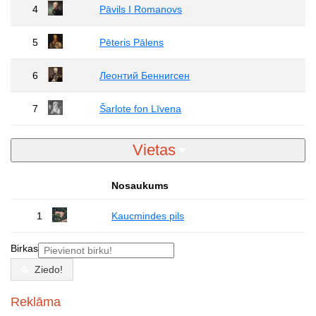
4
Pāvils I Romanovs
5
Pēteris Pālens
6
Леонтий Беннигсен
7
Šarlote fon Līvena
Vietas
Nosaukums
1
Kaucmindes pils
Birkas
Ziedo!
Reklāma