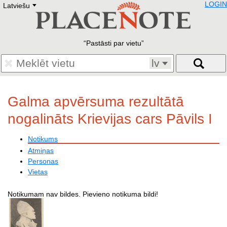
LOGIN
Latviešu
Deutsch
E
English
Русский
Lietuvių
Pastāsti par vietu
Latviešu
Francais
lv
Polski
Hebrew
Український
Galma apvērsuma rezultātā
Eestikeelne
nogalināts Krievijas cars Pāvils I
Notikums
Atmiņas
Personas
Vietas
Notikumam nav bildes. Pievieno notikuma bildi!