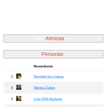
Atmiņas
Personas
Nosaukums
1
Doroteja fon Līvena
2
Nikolay Zubov
3
Luijs XVIII Burbons