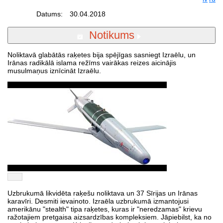
Datums:
30.04.2018
Notikums
Noliktavā glabātās raķetes bija spējīgas sasniegt Izraēlu, un
Irānas radikālā islama režīms vairākas reizes aicinājis
musulmaņus iznīcināt Izraēlu.
Uzbrukumā likvidēta raķešu noliktava un 37 Sīrijas un Irānas
karavīri. Desmiti ievainoto. Izraēla uzbrukumā izmantojusi
amerikānu "stealth" tipa raķetes, kuras ir "neredzamas" krievu
ražotajiem pretgaisa aizsardzības kompleksiem. Jāpiebilst, ka no