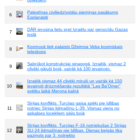
Palestīnas civiliedzīvotāju piemiņas pasākums
6
Esplanādē
DĀR ierosina lietu pret Izraēlu par genocīdu Gazas
7
joslā
Kosmosā tiek palaists Džeimsa Veba kosmiskais
8
teleskops
Sabrūkot konstrukcijai sinagogā, Izraēlā, vismaz 2
9
cilvēki gājuši bojā, vairāk kā 100 ievainoto.
Izraēlā vismaz 44 cilvēki miruši un vairāk kā 150
10
ievainoti drūzmēšanās rezultātā "Lag Ba'Omer"
svētku laikā Merona kalnā
Sīrijas konflikts. Turcijas gaisa spēki pie Idlibas
11
notriec Sīrijas lidmašīnu L-39. Vismaz viens no
apkalpes locekļiem gājis bojā
Sīrijas konflikts. Turcijas F-16 notriekušas 2 Sīrijas
12
SU-24 lidmašīnas pie Idlibas. Dienas beigās tika
paziņots par 3. notriekto