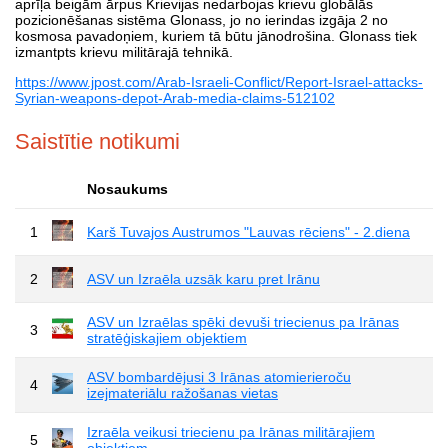
aprīļa beigām ārpus Krievijas nedarbojas krievu globālās
pozicionēšanas sistēma Glonass, jo no ierindas izgāja 2 no
kosmosa pavadoņiem, kuriem tā būtu jānodrošina. Glonass tiek
izmantpts krievu militārajā tehnikā.
https://www.jpost.com/Arab-Israeli-Conflict/Report-Israel-attacks-
Syrian-weapons-depot-Arab-media-claims-512102
Saistītie notikumi
Nosaukums
1
Karš Tuvajos Austrumos "Lauvas rēciens" - 2.diena
2
ASV un Izraēla uzsāk karu pret Irānu
ASV un Izraēlas spēki devuši triecienus pa Irānas
3
stratēģiskajiem objektiem
ASV bombardējusi 3 Irānas atomierieroču
4
izejmateriālu ražošanas vietas
Izraēla veikusi triecienu pa Irānas militārajiem
5
objektiem