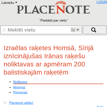
LOGIN
Latviešu
Deutsch
E
English
Русский
Lietuvių
Pastāsti par vietu
Latviešu
Francais
lv
Polski
Hebrew
Український
Izraēlas raķetes Homsā, Sīrijā
Eestikeelne
iznīcinājušas Irānas raķešu
noliktavas ar apmēram 200
balistiskajām raķetēm
Notikums
Atmiņas
Personas
Pievienot attēlu!
lv
ru