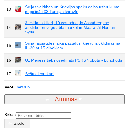
Sīrijas valdības un Krievijas spēku gaisa uzbrukumā
13
nogalināti 33 Turcijas karavīri
3 civilians killed, 10 wounded, in Assad regime
14
airstrike on vegetable market in Maarat Al Numan,
Syria
Sīrijā, apšaudes laikā pazudusi krievu izlūklidmašīna
15
IL-20 ar 15 cilvēkiem
16
Uz Mēness tiek nosēdināts PSRS "robots"- Lunohods
17
Sešu dienu karš
Avoti
:
news.lv
Atmiņas
Birkas
Ziedo!