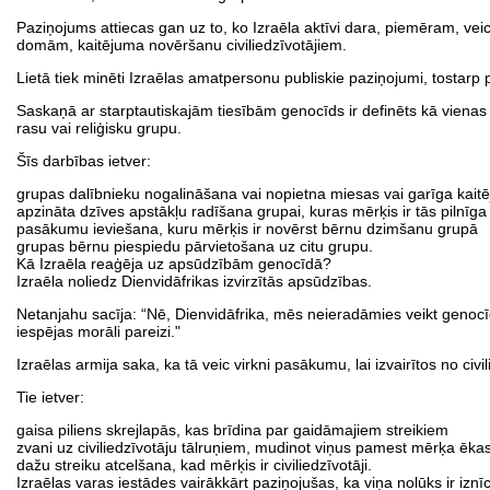
Paziņojums attiecas gan uz to, ko Izraēla aktīvi dara, piemēram, vei
domām, kaitējuma novēršanu civiliedzīvotājiem.
Lietā tiek minēti Izraēlas amatpersonu publiskie paziņojumi, tostar
Saskaņā ar starptautiskajām tiesībām genocīds ir definēts kā vienas v
rasu vai reliģisku grupu.
Šīs darbības ietver:
grupas dalībnieku nogalināšana vai nopietna miesas vai garīga kai
apzināta dzīves apstākļu radīšana grupai, kuras mērķis ir tās pilnīga 
pasākumu ieviešana, kuru mērķis ir novērst bērnu dzimšanu grupā
grupas bērnu piespiedu pārvietošana uz citu grupu.
Kā Izraēla reaģēja uz apsūdzībām genocīdā?
Izraēla noliedz Dienvidāfrikas izvirzītās apsūdzības.
Netanjahu sacīja: “Nē, Dienvidāfrika, mēs neieradāmies veikt genocīd
iespējas morāli pareizi."
Izraēlas armija saka, ka tā veic virkni pasākumu, lai izvairītos no civi
Tie ietver:
gaisa piliens skrejlapās, kas brīdina par gaidāmajiem streikiem
zvani uz civiliedzīvotāju tālruņiem, mudinot viņus pamest mērķa ēka
dažu streiku atcelšana, kad mērķis ir civiliedzīvotāji.
Izraēlas varas iestādes vairākkārt paziņojušas, ka viņa nolūks ir iznī