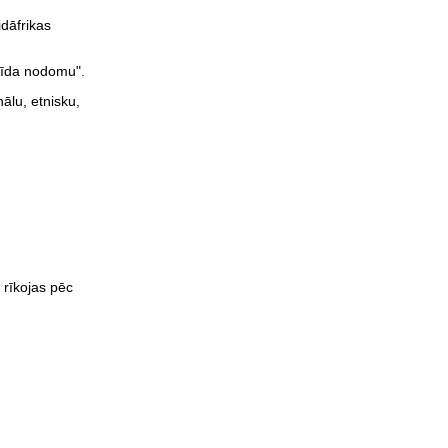
idāfrikas
ocīda nodomu".
ālu, etnisku,
 rīkojas pēc