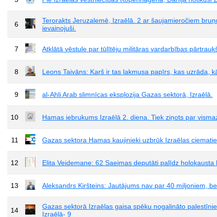
Terorakts Jeruzalemē, Izraēlā. 2 ar šaujamieročiem bruņot
6
ievainojuši.
7
Atklātā vēstule par tūlītēju militāras vardarbības pārtrau
8
Leons Taivāns: Karš ir tas lakmusa papīrs, kas uzrāda, kād
9
al-Ahli Arab slimnīcas eksplozija Gazas sektorā, Izraēlā.
10
Hamas iebrukums Izraēlā 2. diena. Tiek ziņots par visma
11
Gazas sektora Hamas kaujinieki uzbrūk Izraēlas ciemati
12
Elita Veidemane: 62 Saeimas deputāti palīdz holokaust
13
Aleksandrs Kiršteins: Jautājums nav par 40 miljoniem, bet
Gazas sektorā Izraēlas gaisa spēku nogalināto palestīnieš
14
Izraēlā- 9