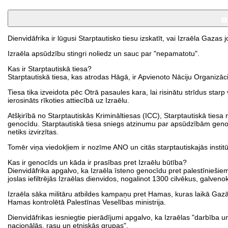
Dienvidāfrika ir lūgusi Starptautisko tiesu izskatīt, vai Izraēla Gazas
Izraēla apsūdzību stingri noliedz un sauc par "nepamatotu".
Kas ir Starptautiskā tiesa?
Starptautiskā tiesa, kas atrodas Hāgā, ir Apvienoto Nāciju Organizāci
Tiesa tika izveidota pēc Otrā pasaules kara, lai risinātu strīdus starp
ierosināts rīkoties attiecībā uz Izraēlu.
Atšķirībā no Starptautiskās Krimināltiesas (ICC), Starptautiskā ti
genocīdu. Starptautiskā tiesa sniegs atzinumu par apsūdzībām geno
netiks izvirzītas.
Tomēr viņa viedokļiem ir nozīme ANO un citās starptautiskajās institū
Kas ir genocīds un kāda ir prasības pret Izraēlu būtība?
Dienvidāfrika apgalvo, ka Izraēla īsteno genocīdu pret palestīnieš
joslas iefiltrējās Izraēlas dienvidos, nogalinot 1300 cilvēkus, galveno
Izraēla sāka militāru atbildes kampaņu pret Hamas, kuras laikā Gazā t
Hamas kontrolētā Palestīnas Veselības ministrija.
Dienvidāfrikas iesniegtie pierādījumi apgalvo, ka Izraēlas "darbība un
nacionālās, rasu un etniskās grupas".