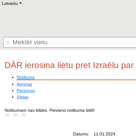
Latviešu
Deutsch
E
English
Русский
Lietuvių
Latviešu
Francais
Polski
Hebrew
Український
Eestikeelne
DĀR ierosina lietu pret Izraēlu pa
Notikums
Atmiņas
Personas
Vietas
Notikumam nav bildes. Pievieno notikuma bildi!
Datums:
11.01.2024