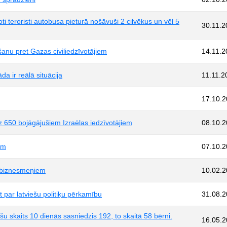
i teroristi autobusa pieturā nošāvuši 2 cilvēkus un vēl 5
30.11.2
kšanu pret Gazas civiliedzīvotājiem
14.11.2
a ir reālā situācija
11.11.2
17.10.
z 650 bojāgājušiem Izraēlas iedzīvotājiem
08.10.
em
07.10.
a biznesmeņiem
10.02.
 par latviešu politiķu pērkamību
31.08.
u skaits 10 dienās sasniedzis 192, to skaitā 58 bērni.
16.05.