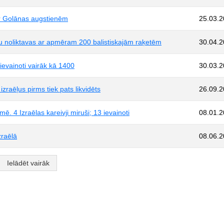
ār Golānas augstienēm
25.03.
ešu noliktavas ar apmēram 200 balistiskajām raķetēm
30.04.
ievainoti vairāk kā 1400
30.03.
zraēļus pirms tiek pats likvidēts
26.09.
. 4 Izraēlas kareivji miruši; 13 ievainoti
08.01.
zraēlā
08.06.
Ielādēt vairāk