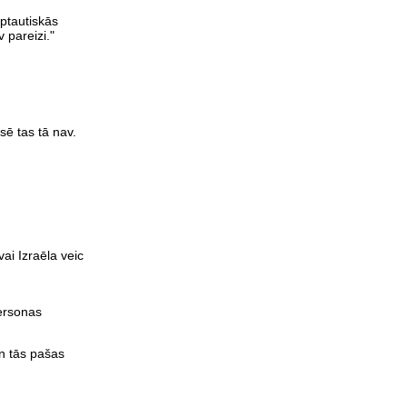
rptautiskās
 pareizi."
ksē tas tā nav.
ai Izraēla veic
personas
un tās pašas