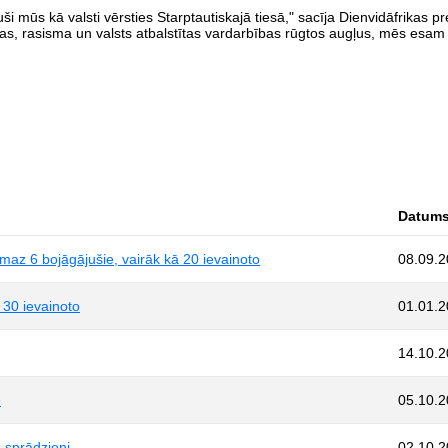
i mūs kā valsti vērsties Starptautiskajā tiesā," sacīja Dienvidāfrikas pre
ijas, rasisma un valsts atbalstītas vardarbības rūgtos augļus, mēs esam
Datum
smaz 6 bojāgājušie, vairāk kā 20 ievainoto
08.09.
 30 ievainoto
01.01.
14.10.
ē
05.10.
 sprādzieni
02.10.