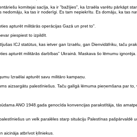
ntāriešu komitejai sacīja, ka ir "bažījies", ka Izraēla varētu pārkāpt sta
s nedomāju, ka tas ir noderīgi. Es tam nepiekrītu. Es domāju, ka tas nav
joties apturēt militārās operācijas Gazā un pret to".
var piespiest to izpildīt.
kstījušas ICJ statūtus, kas ietver gan Izraēlu, gan Dienvidāfriku, taču pra
oties apturēt militārās darbības” Ukrainā. Maskava šo lēmumu ignorēja.
ūgumu Izraēlai apturēt savu militāro kampaņu.
ēmums aizsargātu palestīniešus. Taču galīgā lēmuma pieņemšana par to, v
, un, būdama ANO 1948.gada genocīda konvencijas parakstītāja, tās amat
is palestīniešus un velk paralēles starp situāciju Palestīnas pašpārvaldē 
aicināja atbrīvot ķīlniekus.