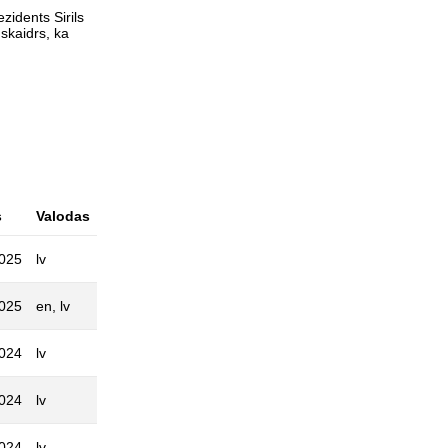
zidents Sirils
 skaidrs, ka
s
Valodas
2025
lv
2025
en, lv
2024
lv
2024
lv
2024
lv