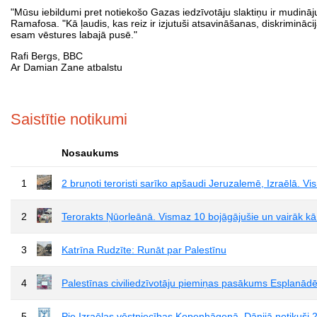
"Mūsu iebildumi pret notiekošo Gazas iedzīvotāju slaktiņu ir mudinājuš
Ramafosa. "Kā ļaudis, kas reiz ir izjutuši atsavināšanas, diskrimināc
esam vēstures labajā pusē."
Rafi Bergs, BBC
Ar Damian Zane atbalstu
Saistītie notikumi
Nosaukums
1
2 bruņoti teroristi sarīko apšaudi Jeruzalemē, Izraēlā. Vi
2
Terorakts Ņūorleānā. Vismaz 10 bojāgājušie un vairāk kā
3
Katrīna Rudzīte: Runāt par Palestīnu
4
Palestīnas civiliedzīvotāju piemiņas pasākums Esplanād
5
Pie Izraēlas vēstniecības Kopenhāgenā, Dānijā notikuši 2