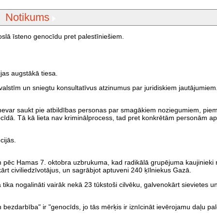
Notikums
 joslā īsteno genocīdu pret palestīniešiem.
jas augstākā tiesa.
 valstīm un sniegtu konsultatīvus atzinumus par juridiskiem jautājumiem. 
esa nevar saukt pie atbildības personas par smagākiem noziegumiem, pi
cīdā. Tā kā lieta nav kriminālprocess, tad pret konkrētām personām a
cijās.
iem pēc Hamas 7. oktobra uzbrukuma, kad radikālā grupējuma kaujinieki
kārt civiliedzīvotājus, un sagrābjot aptuveni 240 ķīlniekus Gazā.
ika nogalināti vairāk nekā 23 tūkstoši cilvēku, galvenokārt sievietes un
 bezdarbība" ir "genocīds, jo tās mērķis ir iznīcināt ievērojamu daļu pa