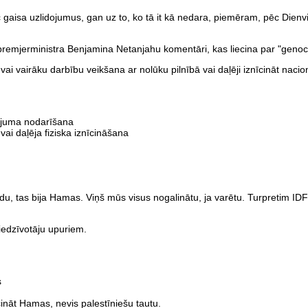
c gaisa uzlidojumus, gan uz to, ko tā it kā nedara, piemēram, pēc Dienv
p premjerministra Benjamina Netanjahu komentāri, kas liecina par "gen
ai vairāku darbību veikšana ar nolūku pilnībā vai daļēji iznīcināt nacion
tējuma nodarīšana
vai daļēja fiziska iznīcināšana
u, tas bija Hamas. Viņš mūs visus nogalinātu, ja varētu. Turpretim IDF
liedzīvotāju upuriem.
s
cināt Hamas, nevis palestīniešu tautu.