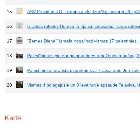
15
ASV Prezidents D. Tramps atzīst Izraēlas suverenitāti p
16
Izraēlas raķetes Homsā, Sīrijā iznīcinājušas Irānas raķ
17
"Zemes Dienā'" Izraēlā nogalināti vismaz 17 palestīnieši, 
18
Palestīnieties pie ebreju apmetnes robežpunkta nošauj 3 i
19
Palestīniešu terorista uzbrukums ar kravas auto Jeruzalemē
20
Vismaz 4 bojāgājušie un 9 ievainotie apšaudē Telavivā, I
Karte