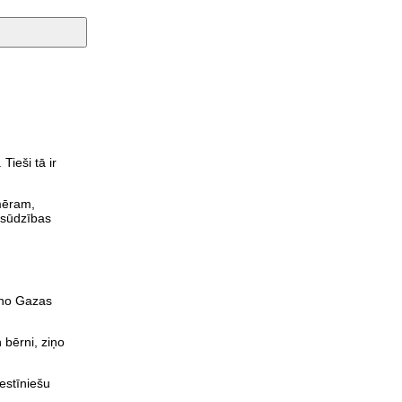
Tieši tā ir
emēram,
psūdzības
 no Gazas
 bērni, ziņo
lestīniešu