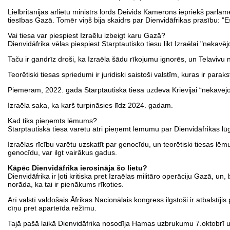
Lielbritānijas ārlietu ministrs lords Deivids Kamerons iepriekš parlame
tiesības Gazā. Tomēr viņš bija skaidrs par Dienvidāfrikas prasību: "E
Vai tiesa var piespiest Izraēlu izbeigt karu Gazā?
Dienvidāfrika vēlas piespiest Starptautisko tiesu likt Izraēlai "nekavē
Taču ir gandrīz droši, ka Izraēla šādu rīkojumu ignorēs, un Telavivu ne
Teorētiski tiesas spriedumi ir juridiski saistoši valstīm, kuras ir para
Piemēram, 2022. gadā Starptautiskā tiesa uzdeva Krievijai “nekavēj
Izraēla saka, ka karš turpināsies līdz 2024. gadam.
Kad tiks pieņemts lēmums?
Starptautiskā tiesa varētu ātri pieņemt lēmumu par Dienvidāfrikas l
Izraēlas rīcību varētu uzskatīt par genocīdu, un teorētiski tiesas l
genocīdu, var ilgt vairākus gadus.
Kāpēc Dienvidāfrika ierosināja šo lietu?
Dienvidāfrika ir ļoti kritiska pret Izraēlas militāro operāciju Gazā
norāda, ka tai ir pienākums rīkoties.
Arī valstī valdošais Āfrikas Nacionālais kongress ilgstoši ir atbalstīj
cīņu pret aparteīda režīmu.
Tajā pašā laikā Dienvidāfrika nosodīja Hamas uzbrukumu 7.oktobrī un 