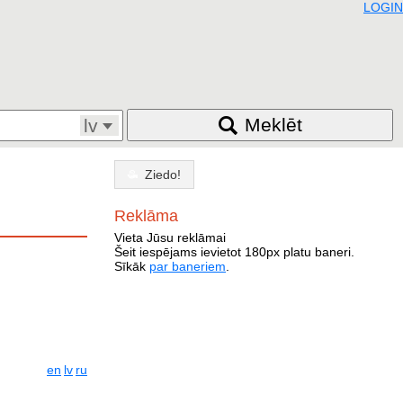
LOGIN
Meklēt
lv
Ziedo!
Reklāma
Vieta Jūsu reklāmai
Šeit iespējams ievietot 180px platu baneri.
Sīkāk
par baneriem
.
en
lv
ru