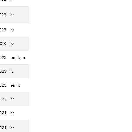
023
lv
023
lv
023
lv
2023
en, lv, ru
2023
lv
2023
en, lv
2022
lv
2021
lv
2021
lv