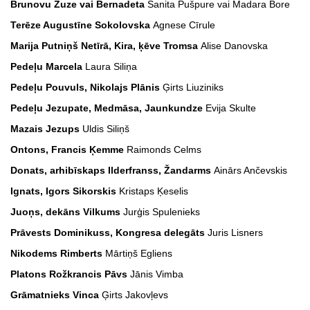
Brunovu Zuze vai Bernadeta
Sanita Pušpure vai Madara Bore
Terēze Augustīne Sokolovska
Agnese Cīrule
Marija Putniņš Netīrā, Kira, ķēve Tromsa
Alise Danovska
Pedeļu Marcela
Laura Siliņa
Pedeļu Pouvuls, Nikolajs Plānis
Ģirts Liuziniks
Pedeļu Jezupate, Medmāsa, Jaunkundze
Evija Skulte
Mazais Jezups
Uldis Siliņš
Ontons, Francis Ķemme
Raimonds Celms
Donats, arhibīskaps Ilderfranss, Žandarms
Ainārs Ančevskis
Ignats, Igors Sikorskis
Kristaps Ķeselis
Juoņs, dekāns Vilkums
Jurģis Spulenieks
Prāvests Dominikuss, Kongresa delegāts
Juris Lisners
Nikodems Rimberts
Mārtiņš Egliens
Platons Rožkrancis Pāvs
Jānis Vimba
Grāmatnieks Vinca
Ģirts Jakovļevs