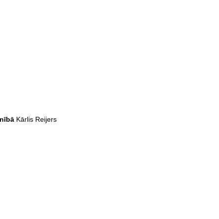
unībā
Kārlis Reijers