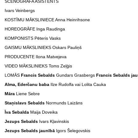
SCENOGRĀFA ASISTENTS
Ivars Veinbergs
KOSTĪMU MĀKSLINIECE Anna Heinrihsone
HOREOGRĀFE Inga Raudinga
KOMPONISTS Pēteris Vasks
GAISMU MĀKSLINIEKS Oskars Pauliņš
PRODUCENTE Ilona Matvejeva
VIDEO MĀKSLINIEKS Toms Zeļģis
LOMĀS
Francis Sebalds
Gundars Grasbergs
Francis Sebalds ja
Alma, Ederčanu baba
Ilze Rudolfa vai Lolita Cauka
Māra
Liene Sebre
Staņislavs Sebalds
Normunds Laizāns
Īva Sebalda
Maija Doveika
Jezups Sebalds
Ivars Kļavinskis
Jezups Sebalds jaunībā
Igors Šelegovskis