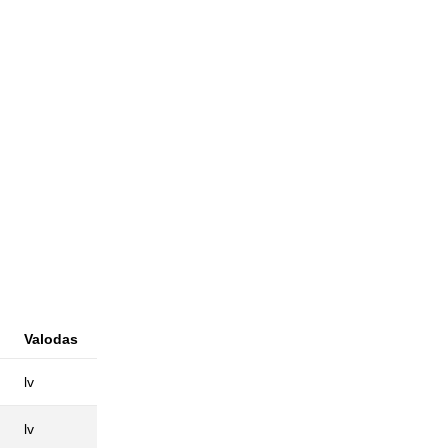
Valodas
lv
lv