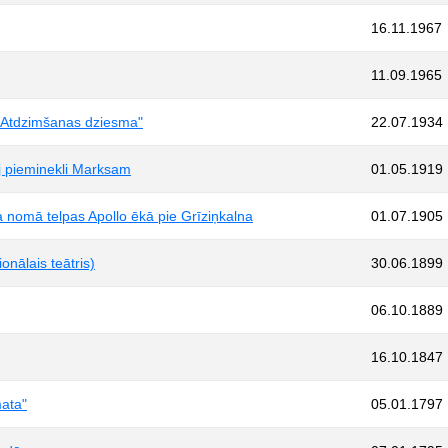
16.11.1967
11.09.1965
 "Atdzimšanas dziesma"
22.07.1934
āj pieminekli Marksam
01.05.1919
a nomā telpas Apollo ēkā pie Grīziņkalna
01.07.1905
onālais teātris)
30.06.1899
06.10.1889
16.10.1847
mata"
05.01.1797