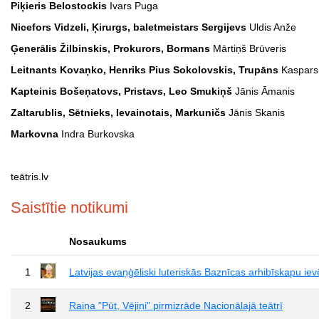
Piķieris Belostockis
Ivars Puga
Nicefors Vidzeli, Ķirurgs, baletmeistars Sergijevs
Uldis Anže
Ģenerālis Žilbinskis, Prokurors, Bormans
Mārtiņš Brūveris
Leitnants Kovaņko, Henriks Pius Sokolovskis, Trupāns
Kaspars
Kapteinis Bošeņatovs, Pristavs, Leo Smukiņš
Jānis Āmanis
Zaltarublis, Sētnieks, Ievainotais, Markuničs
Jānis Skanis
Markovna
Indra Burkovska
teātris.lv
Saistītie notikumi
Nosaukums
1
Latvijas evaņģēliski luteriskās Baznīcas arhibīskapu ie
2
Raiņa "Pūt, Vējiņi" pirmizrāde Nacionālajā teātrī