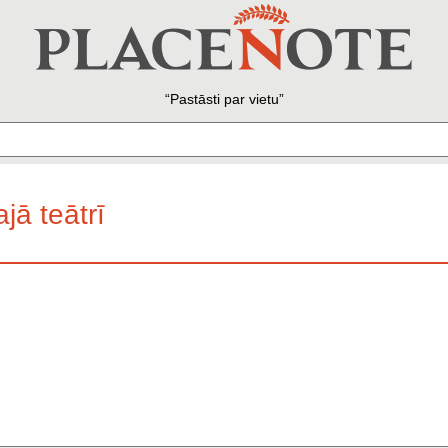
Pastāsti par vietu
jā teātrī