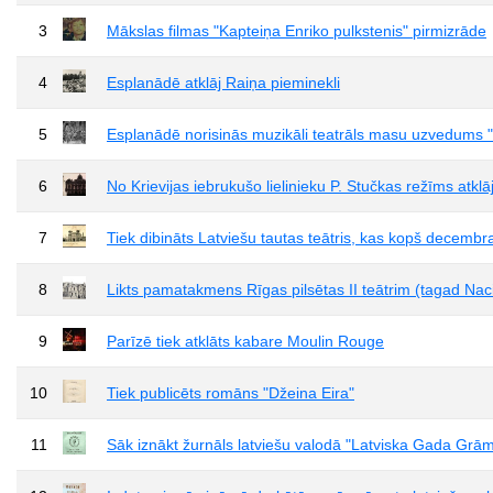
3
Mākslas filmas "Kapteiņa Enriko pulkstenis" pirmizrāde
4
Esplanādē atklāj Raiņa pieminekli
5
Esplanādē norisinās muzikāli teatrāls masu uzvedums
6
No Krievijas iebrukušo lielinieku P. Stučkas režīms atkl
7
Tiek dibināts Latviešu tautas teātris, kas kopš decembr
8
Likts pamatakmens Rīgas pilsētas II teātrim (tagad Naci
9
Parīzē tiek atklāts kabare Moulin Rouge
10
Tiek publicēts romāns "Džeina Eira"
11
Sāk iznākt žurnāls latviešu valodā "Latviska Gada Grā