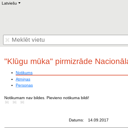
Latviešu
Deutsch
E
English
Русский
Lietuvių
Latviešu
Francais
Polski
Hebrew
Український
Eestikeelne
"Klūgu mūka" pirmizrāde Nacionāla
Notikums
Atmiņas
Personas
Notikumam nav bildes. Pievieno notikuma bildi!
Datums:
14.09.2017