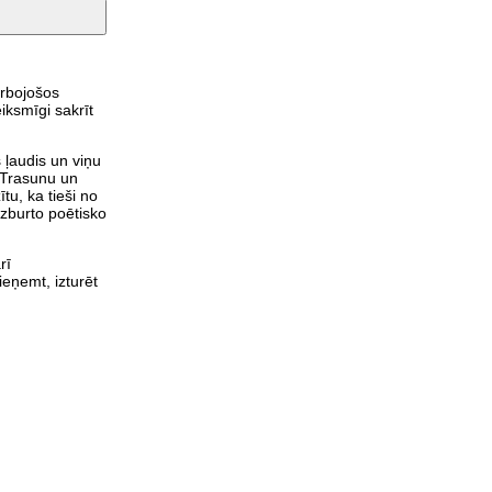
arbojošos
iksmīgi sakrīt
 ļaudis un viņu
i Trasunu un
tu, ka tieši no
uzburto poētisko
rī
Pieņemt, izturēt