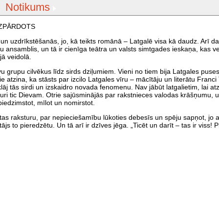
Notikums
0 IZPĀRDOTS
n uzdrīkstēšanās, jo, kā teikts romānā – Latgalē visa kā daudz. Arī d
 ansamblis, un tā ir cienīga teātra un valsts simtgades ieskaņa, kas ve
jā veidolā.
u grupu cilvēkus līdz sirds dziļumiem. Vieni no tiem bija Latgales puses
mie atzina, ka stāsts par izcilo Latgales vīru – mācītāju un literātu Franc
āj tās sirdi un izskaidro novada fenomenu. Nav jābūt latgalietim, lai atzī
i, kuri tic Dievam. Otrie sajūsminājās par rakstnieces valodas krāšņumu, 
piedzimstot, mīlot un nomirstot.
 raksturu, par nepieciešamību lūkoties debesīs un spēju sapņot, jo a
js to pieredzētu. Un tā arī ir dzīves jēga. „Ticēt un darīt – tas ir viss! 