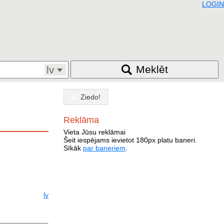
LOGIN
Meklēt
lv
Ziedo!
Reklāma
Vieta Jūsu reklāmai
Šeit iespējams ievietot 180px platu baneri.
Sīkāk
par baneriem
.
lv