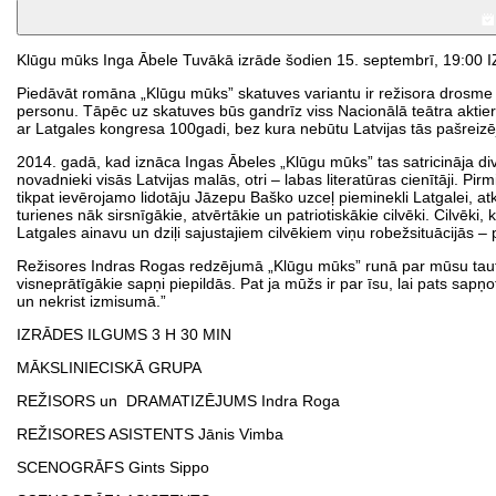
Klūgu mūks Inga Ābele Tuvākā izrāde šodien 15. septembrī, 19:0
Piedāvāt romāna „Klūgu mūks” skatuves variantu ir režisora drosme u
personu. Tāpēc uz skatuves būs gandrīz viss Nacionālā teātra aktieru
ar Latgales kongresa 100gadi, bez kura nebūtu Latvijas tās pašreizē
2014. gadā, kad iznāca Ingas Ābeles „Klūgu mūks” tas satricināja div
novadnieki visās Latvijas malās, otri – labas literatūras cienītāji. Pir
tikpat ievērojamo lidotāju Jāzepu Baško uzceļ pieminekli Latgalei, atkl
turienes nāk sirsnīgākie, atvērtākie un patriotiskākie cilvēki. Cilvēk
Latgales ainavu un dziļi sajustajiem cilvēkiem viņu robežsituācijās – 
Režisores Indras Rogas redzējumā „Klūgu mūks” runā par mūsu tautas
visneprātīgākie sapņi piepildās. Pat ja mūžs ir par īsu, lai pats sapņotā
un nekrist izmisumā.”
IZRĀDES ILGUMS 3 H 30 MIN
MĀKSLINIECISKĀ GRUPA
REŽISORS un DRAMATIZĒJUMS Indra Roga
REŽISORES ASISTENTS Jānis Vimba
SCENOGRĀFS Gints Sippo