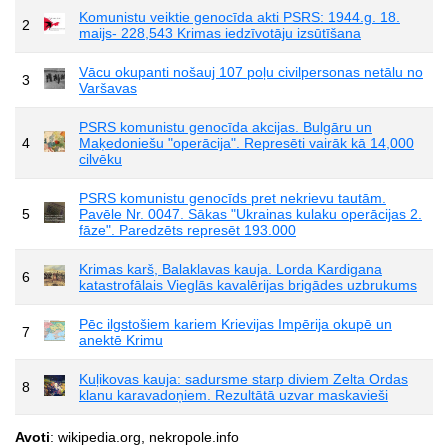
Komunistu veiktie genocīda akti PSRS: 1944.g. 18.
2
maijs- 228,543 Krimas iedzīvotāju izsūtīšana
Vācu okupanti nošauj 107 poļu civilpersonas netālu no
3
Varšavas
PSRS komunistu genocīda akcijas. Bulgāru un
4
Maķedoniešu "operācija". Represēti vairāk kā 14,000
cilvēku
PSRS komunistu genocīds pret nekrievu tautām.
5
Pavēle Nr. 0047. Sākas "Ukrainas kulaku operācijas 2.
fāze". Paredzēts represēt 193.000
Krimas karš, Balaklavas kauja. Lorda Kardigana
6
katastrofālais Vieglās kavalērijas brigādes uzbrukums
Pēc ilgstošiem kariem Krievijas Impērija okupē un
7
anektē Krimu
Kuļikovas kauja: sadursme starp diviem Zelta Ordas
8
klanu karavadoņiem. Rezultātā uzvar maskavieši
Avoti
: wikipedia.org, nekropole.info