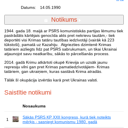
Datums:
14.05.1990
Notikums
1944. gada 18. maijā ar PSRS komunistiskās partijas lēmumu tiek
pastrādāts kārtējais genocīda akts pret nekrievu tautām,- tiek
deportēti visi Krimas tatāru tautības iedzīvotāji (vairāk kā 223
tūkstoši), pamatā uz Kazahiju. Atgriezties dzimtenē Krimas
tatāriem aizliegts līdz pat PSRS sabrukumam, un tikai Ukrainai
atjaunojot savu neatkarību, sākās to pārcelšanās process.
2014. gadā Krimu atkārtoti okupē Krievija un uzsāk jaunu
represiju vilni gan pret Krimas pamatiedzīvotājiem- Krimas
tatāriem, gan ukraiņiem, kuras sastāvā Krima atradās.
Tālāk šī okupācija izvērtās karā pret Ukrainas valsti.
Saistītie notikumi
Nosaukums
Sākās PSRS KP XXII kongress, kurā tiek noteikts
1
mērķis - sasniegt komunismu 1980. gadā