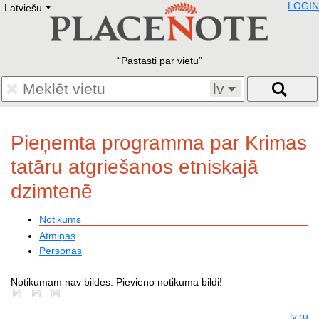
LOGIN
Latviešu
Deutsch
E
English
Русский
Lietuvių
Pastāsti par vietu
Latviešu
Francais
lv
Polski
Hebrew
Український
Pieņemta programma par Krimas
Eestikeelne
tatāru atgriešanos etniskajā
dzimtenē
Notikums
Atmiņas
Personas
Notikumam nav bildes. Pievieno notikuma bildi!
lv
ru